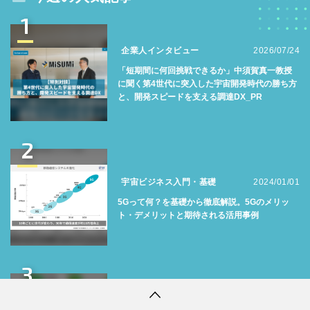
1
企業人インタビュー
2026/07/24
「短期間に何回挑戦できるか」中須賀真一教授
に聞く第4世代に突入した宇宙開発時代の勝ち方
と、開発スピードを支える調達DX_PR
2
宇宙ビジネス入門・基礎
2024/01/01
5Gって何？を基礎から徹底解説。5Gのメリッ
ト・デメリットと期待される活用事例
3
トピックス
2026/08/05