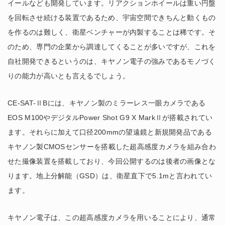
イールなども開発しています。リアクションホイールは重い円盤
を回転させ続ける装置であるため、宇宙空間できちんと動くもの
を作るのは難しく、衛星ベンチャーが内製することは稀です。そ
のため、専門の企業から調達してくることが多いですが、これを
自社開発できるというのは、キヤノン電子の強みであるモノづく
りの能力が高いとも言えるでしょう。
CE-SAT-ⅡBには、キヤノン製のミラーレス一眼カメラである
EOS M100やデジタルPower Shot G9 X MarkⅡが搭載されてい
ます。それらに加えて口径200mmの望遠鏡と新規開発品である
キヤノン製CMOSセンサーを搭載した超高感度カメラを組み合わ
せた撮像装置を搭載しており、今回公開するのは後者の画像とな
ります。地上分解能（GSD）は、衛星直下で5.1mと言われてい
ます。
キヤノン電子は、この超高感度カメラを用いることにより、通常