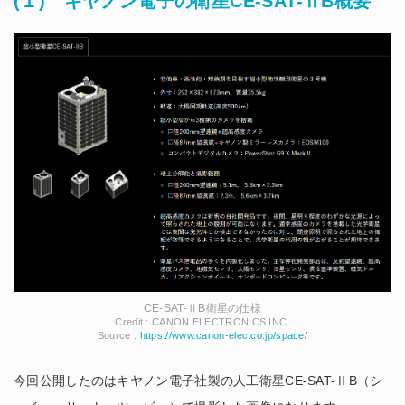
(１) キヤノン電子の衛星CE-SAT-ⅡB概要
CE-SAT-ⅡB衛星の仕様
Credit : CANON ELECTRONICS INC.
Source :
https://www.canon-elec.co.jp/space/
今回公開したのはキヤノン電子社製の人工衛星CE-SAT-ⅡB（シ