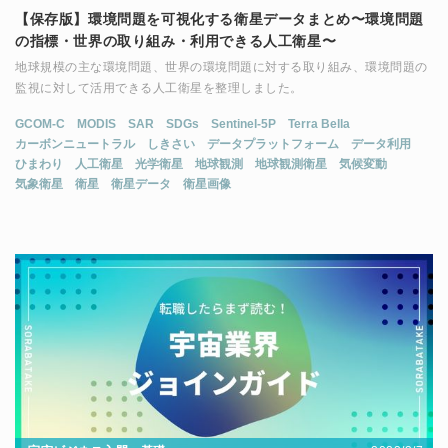
【保存版】環境問題を可視化する衛星データまとめ〜環境問題
の指標・世界の取り組み・利用できる人工衛星〜
地球規模の主な環境問題、世界の環境問題に対する取り組み、環境問題の
監視に対して活用できる人工衛星を整理しました。
GCOM-C
MODIS
SAR
SDGs
Sentinel-5P
Terra Bella
カーボンニュートラル
しきさい
データプラットフォーム
データ利用
ひまわり
人工衛星
光学衛星
地球観測
地球観測衛星
気候変動
気象衛星
衛星
衛星データ
衛星画像