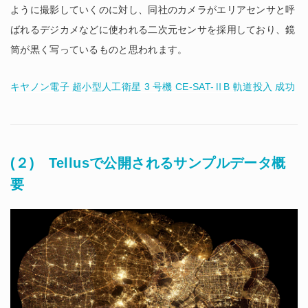
ように撮影していくのに対し、同社のカメラがエリアセンサと呼
ばれるデジカメなどに使われる二次元センサを採用しており、鏡
筒が黒く写っているものと思われます。
キヤノン電子 超小型人工衛星 3 号機 CE-SAT-ⅡB 軌道投入 成功
(２) Tellusで公開されるサンプルデータ概
要