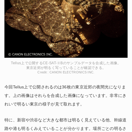
Tellus上で公開するCE-SAT-ⅡBのサンプルデータを合成した画像。
東京近郊が明るく写っていることが確認できる。
Credit : CANON ELECTRONICS INC.
今回Tellus上で公開されるのは36枚の東京近郊の夜間光になりま
す。上の画像はそれらを合成した画像になっています。非常にき
れいで明るい東京の様子が見て取れます。
特に、新宿や渋谷など大きな都市は明るく見えている他、幹線道
路や港も明るくみえていることが分かります。場所ごとの明るさ