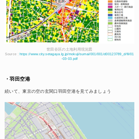
世田谷区の土地利用現況図
Source :
https://www.city.setagaya.lg.jp/mokuji/sumai/001/001/d00123789_d/fil/01
-03-03.pdf
・羽田空港
続いて、東京の空の玄関口羽田空港を見てみましょう