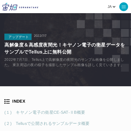
2022/7/7
アップデート
高解像度＆高感度夜間光！キヤノン電子の衛星データを
サンプルでTellus上に無料公開
2022年7月7日、Tellus上で高解像度の夜間光のサンプル画像を公開しまし
た。 東京周辺の夜の様子を撮影したサンプル画像を詳しく見ていきます。
INDEX
(１) キヤノン電子の衛星CE-SAT-ⅡB概要
(２) Tellusで公開されるサンプルデータ概要