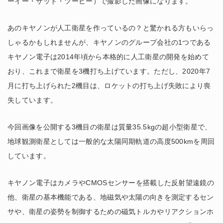
ーイー・サット・ツービー）で撮影した画像になります。
あのキヤノンが人工衛星を作っているの？と驚かれる方もいらっ
しゃるかもしれませんが、キヤノンのグループ会社の1つである
キヤノン電子は2014年頃から本格的に人工衛星の開発を始めて
おり、これまで衛星を3機打ち上げています。ただし、2020年7
月に打ち上げられた2機目は、ロケットの打ち上げ失敗により喪
失しています。
今回画像を公開する3機目の衛星は質量35.5kgの超小型衛星で、
地球観測衛星としては一般的な太陽同期軌道の高度500kmを周回
しています。
キヤノン電子はカメラやCMOSセンサーを搭載した反射望遠鏡の
他、衛星の基本機能である、地磁気や太陽の向きを測定するセン
サや、衛星の姿勢を制御するための磁気トルカやリアクションホ