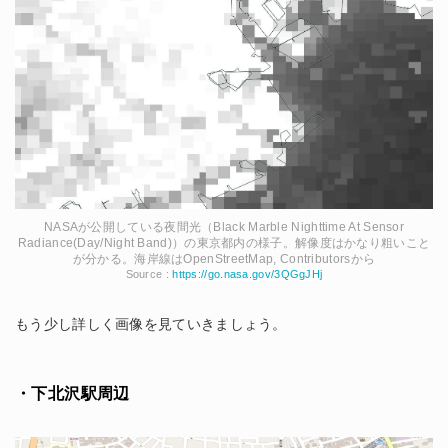
NASAが公開している夜間光（Black Marble Nighttime At Sensor
Radiance(Day/Night Band)）の東京都内の様子。解像度はかなり粗いこと
が分かる。海岸線はOpenStreetMap, Contributorsから
Source :
https://go.nasa.gov/3QGgJHj
もう少し詳しく画像を見ていきましょう。
・下北沢駅周辺