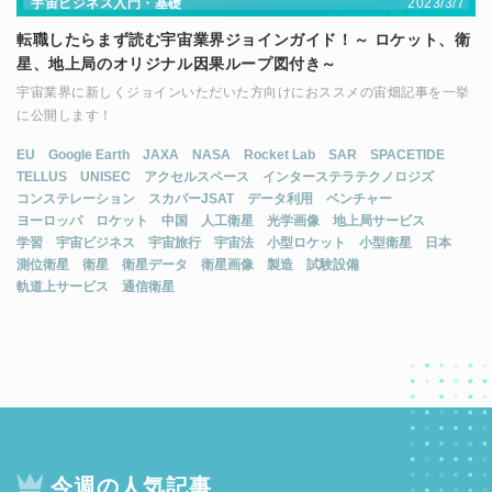
2023/3/7
宇宙ビジネス入門・基礎
転職したらまず読む宇宙業界ジョインガイド！～ ロケット、衛
星、地上局のオリジナル因果ループ図付き～
宇宙業界に新しくジョインいただいた方向けにおススメの宙畑記事を一挙
に公開します！
EU
Google Earth
JAXA
NASA
Rocket Lab
SAR
SPACETIDE
TELLUS
UNISEC
アクセルスペース
インターステラテクノロジズ
コンステレーション
スカパーJSAT
データ利用
ベンチャー
ヨーロッパ
ロケット
中国
人工衛星
光学画像
地上局サービス
学習
宇宙ビジネス
宇宙旅行
宇宙法
小型ロケット
小型衛星
日本
測位衛星
衛星
衛星データ
衛星画像
製造
試験設備
軌道上サービス
通信衛星
今週の人気記事