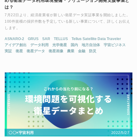
める衛星データ利用環境整備・ソリューション開発支援事業と
は？
7月22日より、経済産業省が新しい衛星データ実証事業を開始しました。
100件規模の採択件数を予定している新しい事業について、詳しくお伝え
します。
ASNARO-2
GRUS
SAR
TELLUS
Tellus Satellite Data Traveler
アイデア創出
データ利用
光学衛星
国内
地方自治体
宇宙ビジネス
実証
衛星
衛星データ
衛星画像
農業
金融
防災
2022/5/27
〇〇×宇宙利用