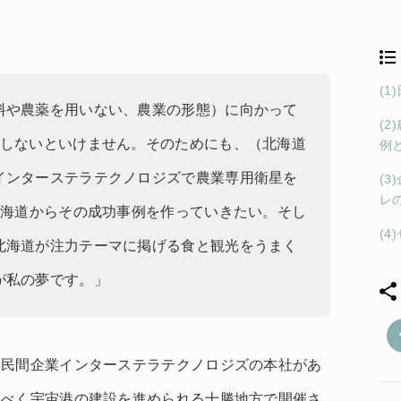
(
料や農薬を用いない、農業の形態）に向かって
(
減しないといけません。そのためにも、（北海道
例
インターステラテクノロジズで農業専用衛星を
(
レ
北海道からその成功事例を作っていきたい。そし
(
北海道が注力テーマに掲げる食と観光をうまく
が私の夢です。」
る民間企業インターステラテクノロジズの本社があ
るべく宇宙港の建設を進められる十勝地方で開催さ