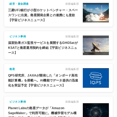
宙畑編集部
経営・資金調達
三菱UFJ銀行が小型ロケットベンチャー・スペー
スワンに出資。衛星開発企業との連携にも意欲
【宇宙ビジネスニュース】
宙畑編集部
ビジネス事例
温室効果ガス監視サービスを展開するGHGSatが
KSATと衛星運用契約を締結【宇宙ビジネスニュ
ース】
宙畑編集部
衛星
QPS研究所、JAXAが開発した「オンボード高性
能計算機」を搭載へ。AI機能でデータ提供の迅速
化を実証予定【宇宙ビジネスニュース】
宙畑編集部
ビジネス事例
Planet Labsの衛星データが「Amazon
SageMaker」で利用可能に。機械学習モデル構