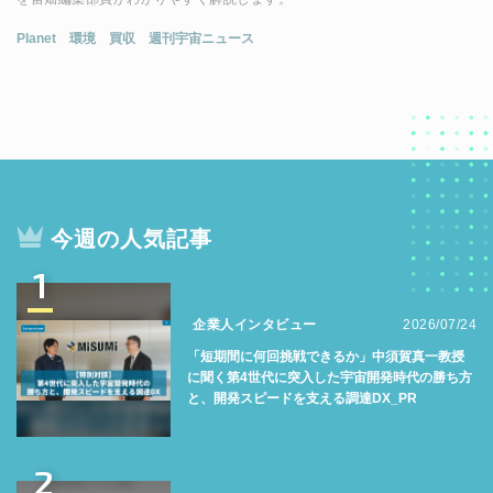
Planet
環境
買収
週刊宇宙ニュース
今週の人気記事
1
企業人インタビュー
2026/07/24
「短期間に何回挑戦できるか」中須賀真一教授
に聞く第4世代に突入した宇宙開発時代の勝ち方
と、開発スピードを支える調達DX_PR
2