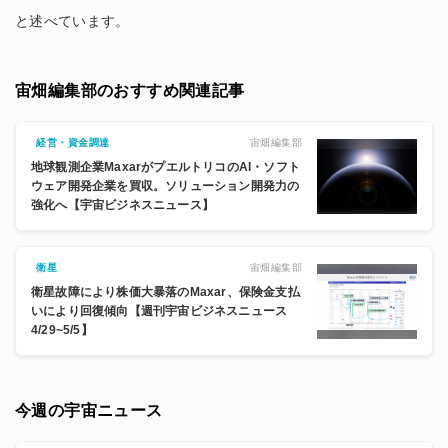
と述べています。
宙畑編集部のおすすめ関連記事
宙畑編集部
経営・資金調達
地球観測企業MaxarがプエルトリコのAI・ソフト
ウェア開発企業を買収。ソリューション開発力の
強化へ【宇宙ビジネスニュース】
宙畑編集部
衛星
衛星故障により株価大暴落のMaxar、保険金支払
いにより回復傾向【週刊宇宙ビジネスニュース
4/29~5/5】
今週の宇宙ニュース