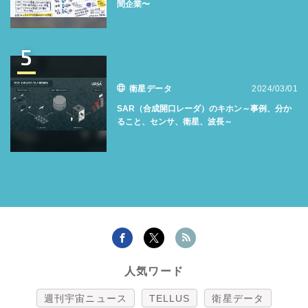
間企業〜
5
衛星データ
2024/03/01
SAR（合成開口レーダ）のキホン～事例、分か
ること、センサ、衛星、波長～
人気ワード
週刊宇宙ニュース
TELLUS
衛星データ