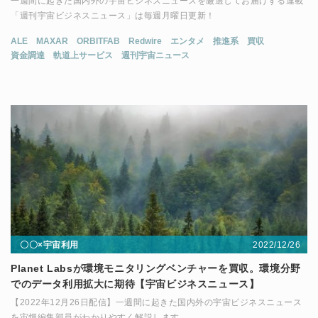
一週間に起きた国内外の宇宙ビジネスニュースを厳選してお届けする連載
「週刊宇宙ビジネスニュース」は毎週月曜日更新！
ALE
MAXAR
ORBITFAB
Redwire
エンタメ
推進系
買収
資金調達
軌道上サービス
週刊宇宙ニュース
2022/12/26
〇〇×宇宙利用
Planet Labsが環境モニタリングベンチャーを買収。環境分野
でのデータ利用拡大に期待【宇宙ビジネスニュース】
【2022年12月26日配信】一週間に起きた国内外の宇宙ビジネスニュース
を宙畑編集部員がわかりやすく解説します。