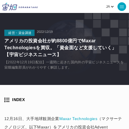
2022/12/19
経営・資金調達
アメリカの投資会社が約8800億円でMaxar
Technologiesを買収。「資金面など支援していく」
【宇宙ビジネスニュース】
【2022年12月19日配信】一週間に起きた国内外の宇宙ビジネスニュースを
宙畑編集部員がわかりやすく解説します。
INDEX
12月16日、大手地球観測企業
Maxar Technologies
（マクサーテ
クノロジズ、以下Maxar）をアメリカの投資会社Advent