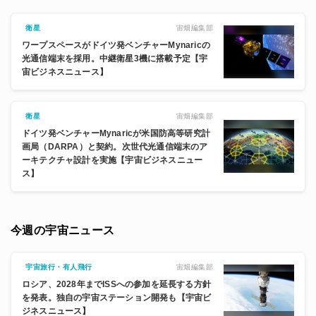
宙畑編集部
衛星
ワープスペースがドイツ発ベンチャーMynaricの
光通信端末を採用。中継衛星3機に搭載予定【宇
宙ビジネスニュース】
宙畑編集部
衛星
ドイツ発ベンチャーMynaricが米国防高等研究計
画局（DARPA）と契約。次世代光通信端末のア
ーキテクチャ設計を実施【宇宙ビジネスニュー
ス】
今週の宇宙ニュース
宙畑編集部
宇宙旅行・有人飛行
ロシア、2028年までISSへの参加を延長する方針
を発表。独自の宇宙ステーション開発も【宇宙ビ
ジネスニュース】