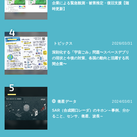
企業による緊急観測・被害推定・復旧支援【随
時更新】
4
トピックス
2026/03/31
深刻化する「宇宙ごみ」問題〜スペースデブリ
の現状と今後の対策、各国の動向と活躍する民
間企業〜
5
衛星データ
2024/03/01
SAR（合成開口レーダ）のキホン～事例、分か
ること、センサ、衛星、波長～