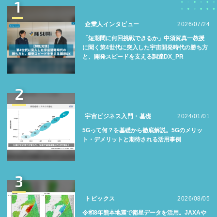
1
企業人インタビュー
2026/07/24
「短期間に何回挑戦できるか」中須賀真一教授
に聞く第4世代に突入した宇宙開発時代の勝ち方
と、開発スピードを支える調達DX_PR
2
宇宙ビジネス入門・基礎
2024/01/01
5Gって何？を基礎から徹底解説。5Gのメリッ
ト・デメリットと期待される活用事例
3
トピックス
2026/08/05
令和8年熊本地震で衛星データを活用。JAXAや