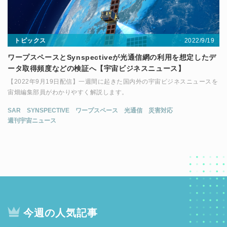
2022/9/19
トピックス
ワープスペースとSynspectiveが光通信網の利用を想定したデ
ータ取得頻度などの検証へ【宇宙ビジネスニュース】
【2022年9月19日配信】一週間に起きた国内外の宇宙ビジネスニュースを
宙畑編集部員がわかりやすく解説します。
SAR
SYNSPECTIVE
ワープスペース
光通信
災害対応
週刊宇宙ニュース
今週の人気記事