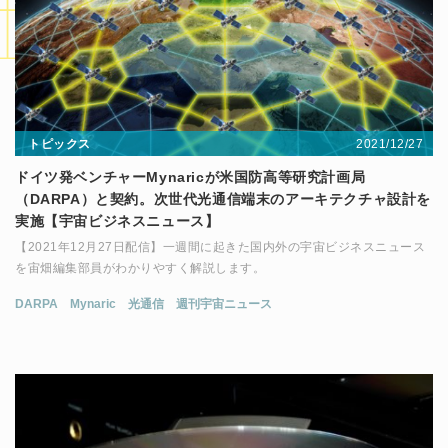
2021/12/27
トピックス
ドイツ発ベンチャーMynaricが米国防高等研究計画局
（DARPA）と契約。次世代光通信端末のアーキテクチャ設計を
実施【宇宙ビジネスニュース】
【2021年12月27日配信】一週間に起きた国内外の宇宙ビジネスニュース
を宙畑編集部員がわかりやすく解説します。
DARPA
Mynaric
光通信
週刊宇宙ニュース