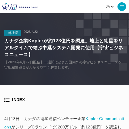
2023/4/22
地上局
カナダ企業Keplerが約123億円を調達。地上と衛星をリ
アルタイムで結ぶ中継システム開発に使用【宇宙ビジネ
スニュース】
【2023年4月22日配信】一週間に起きた国内外の宇宙ビジネスニュースを
宙畑編集部員がわかりやすく解説します。
INDEX
4月13日、カナダの衛星通信ベンチャー企業
Kepler Communicati
ons
がシリーズCラウンドで9200万ドル（約123億円）を調達し