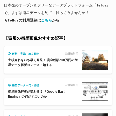
日本発のオープン＆フリーなデータプラットフォーム「Tellus」
で、まずは衛星データを見て、触ってみませんか？
★Tellusの利用登録は
こちら
から
【宙畑の衛星画像おすすめ記事】
宙畑編集部
解析・実践・論文紹介
土砂崩れをいち早く発見！ 賞金総額200万円の衛
星データ解析コンテスト始まる
宙畑編集部
衛星データ入門・基礎
衛星画像解析が変わる!? 「Google Earth
Engine」の何がすごいのか