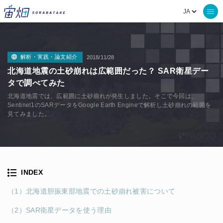
解析・実践・論文紹介
2018/11/28
北海道地震の土砂崩れは広範囲だった？ SAR衛星デー
タで調べてみた
北海道地震では、広範囲に土砂崩れが発生しました。そこで今回は、
Sentinel1のSARデータをGoogle Earth Engineで解析し土砂崩れの範囲を
見てみました。
INDEX
（1）北海道胆振東部地震での土砂崩れ被害について
（2）SAR衛星データを使う理由