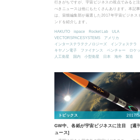
行きがちですが、宇宙ビジネスの視点でみると
べきニュースは他にもたくさんあります。本記
は、宙畑編集部が厳選した2017年宇宙ビジネス
ンドを紹介します。
HAKUTO
ispace
Rocket Lab
ULA
VECTORSPACESYSTEMS
アメリカ
インターステラテクノロジーズ
インフォステラ
キヤノン電子
ファイナンス
ベンチャー
ロケ
人工衛星
国内
小型衛星
日本
海外
製造
2017/5
トピックス
GW中、各紙が宇宙ビジネスに注目 [週
ュース]