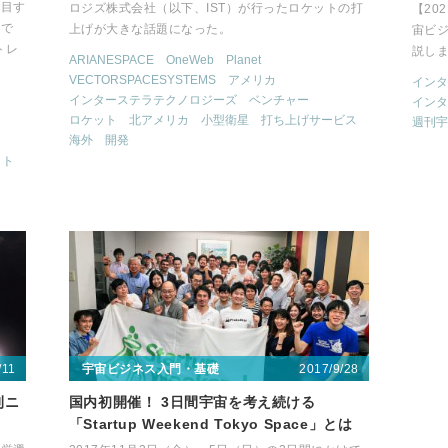
注目す
ロジズ株式会社（以下、IST）が行ったロケットの打
【20
事で
上げが大きな話題になった。
宙ビ
トレ
説し
ARIANESPACE
OneWeb
Planet
VECTORSPACESYSTEMS
アメリカ
インタ
インターステラテクノロジーズ
ベンチャー
インタ
ロケット
北アメリカ
小型衛星
打ち上げサービス
週刊宇
海外
開発
ット
/11
2017/9/28
宇宙ビジネス入門・基礎
刊ニ
国内初開催！ 3日間宇宙を考え続ける
「Startup Weekend Tokyo Space」とは