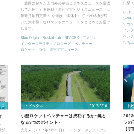
す
集部
一週間に起きた国内外の宇宙ビジネスニュースを厳選
してお届けする連載「週刊宇宙ビジネスニュース」は
Blue O
毎週月曜日更新！ 今週は、連休中に打上げ成功が続
SPAC
いた大小様々なロケットのニュースをまとめてお届け
Virgin
します。
インタ
ベンチ
Blue Origin
Rocket Lab
SPACEX
アメリカ
打ち上
インターステラテクノロジーズ
ベンチャー
ロケット
海外
週刊宇宙ニュース
1/4
2017/8/16
トピックス
ト
か
小型ロケットベンチャーは成功するか~鍵と
20
なる3つのポイント~
ラの子
し
【宇
目が
先月末（2017年7月30日）、インターステラテクノ