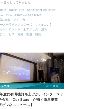
で一度まとめてみました
rigin
Rocket Lab
Spaceflight industries
EX
VECTORSPACESYSTEMS
 Galactic
アメリカ
ーステラテクノロジーズ
ファルコン9
ャー
ロケット
北アメリカ
国内
げサービス
海外
製造
開発
2021/11/10
ピックス
23年度に初号機打ち上げか。インターステ
会社「Our Stars」が描く衛星事業
宙ビジネスニュース】