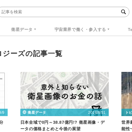
衛星データ
宇宙業界で働く・参入する
T
ロジーズの記事一覧
9/9
2018/8/31
衛星データ
ト
分
日本全域で0円～38.87億円!? 衛星画像・デ
世界
ータの価格まとめと今後の展望
能性