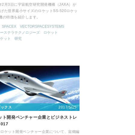
8年2月3日に宇宙航空研究開発機構（JAXA）が
げた世界最小サイズのロケットSS-520ロケッ
号機の特徴を紹介します。
SPACEX
VECTORSPACESYSTEMS
ーステラテクノロジーズ
ロケット
ケット
研究
2017/5/15
ピックス
ット開発ベンチャー企業とビジネストレ
017
のロケット開発ベンチャー企業について、宙畑編