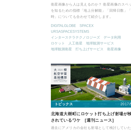
衛星画像から人は見えるのか？ 衛星画像のスペ
を知るための指標「地上分解能」「回帰日数」
時」についても合わせて紹介します。
DIGITALGLOBE
SPACEX
URSASPACESYSTEMS
インターステラテクノロジーズ
データ利用
ロケット
人工衛星
地球観測サービス
地球観測衛星
打ち上げサービス
衛星画像
2017/
トピックス
北海道大樹町にロケット打ち上げ射場が
されているワケ [週刊ニュース]
過去にアメリカの会社も射場として検討してい