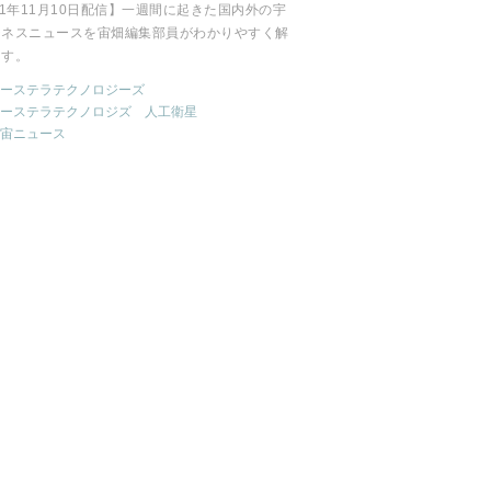
21年11月10日配信】一週間に起きた国内外の宇
ジネスニュースを宙畑編集部員がわかりやすく解
ます。
ーステラテクノロジーズ
ーステラテクノロジズ
人工衛星
宙ニュース