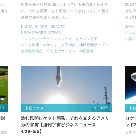
ック
衛星画像から駐車場に止まっている車の数を数えた
201
「地方
い。それを実現できる衛星データはおいくら？ 衛星
打ち上
画像の価格をまとめました。
ト5
DIGITALGLOBE
SPACEX
JAXA
URSASPACESYSTEMS
インタ
インターステラテクノロジーズ
キヤノン電子
小型ロ
データ利用
ロケット
人工衛星
地球観測サービス
地球観測衛星
打ち上げサービス
衛星画像
5/7
2019/5/6
トピックス
ト
検討
進む民間ロケット開発、それを支えるアメリ
ロケ
カの官需【週刊宇宙ビジネスニュース
ンド2
4/29~5/5】
た北海
近年