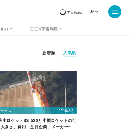
ellus
〇〇×宇宙利用
新着順
人気順
2018/2/3
ピックス
最小ロケットSS-520と小型ロケットの可
~大きさ、費用、注目企業、メーカー~