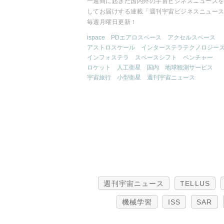
一週間に起きた国内外の宇宙ビジネスニュース
してお届けする連載「週刊宇宙ビジネスニュー
毎週月曜日更新！
ispace
PDエアロスペース
アクセルスペース
アストロスケール
インターステラテクノロジー
インフォステラ
スペースシフト
ベンチャー
ロケット
人工衛星
国内
地球観測サービス
宇宙旅行
小型衛星
週刊宇宙ニュース
週刊宇宙ニュース
TELLUS
機械学習
ISS
SAR