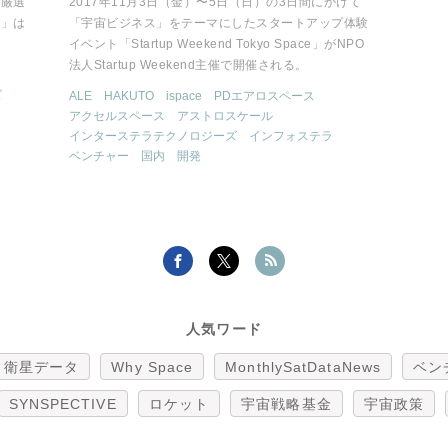
を厳選
2017年11月3日（金）〜5日（日）の3日間にかけて
ス」は
「宇宙ビジネス」をテーマにしたスタートアップ体験
イベント「Startup Weekend Tokyo Space」がNPO
法人Startup Weekend主催で開催される。
ズ
ALE
HAKUTO
ispace
PDエアロスペース
アクセルスペース
アストロスケール
インターステラテクノロジーズ
インフォステラ
ベンチャー
国内
開発
人気ワード
衛星データ
Why Space
MonthlySatDataNews
ベン
SYNSPECTIVE
ロケット
宇宙戦略基金
宇宙政策