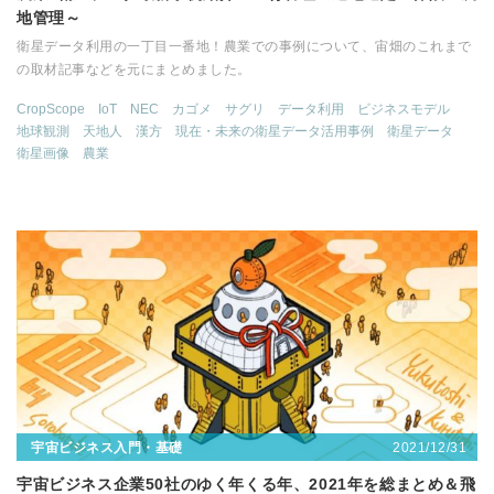
地管理～
衛星データ利用の一丁目一番地！農業での事例について、宙畑のこれまで
の取材記事などを元にまとめました。
CropScope
IoT
NEC
カゴメ
サグリ
データ利用
ビジネスモデル
地球観測
天地人
漢方
現在・未来の衛星データ活用事例
衛星データ
衛星画像
農業
2021/12/31
宇宙ビジネス入門・基礎
宇宙ビジネス企業50社のゆく年くる年、2021年を総まとめ＆飛