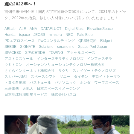
躍の2022年へ！
宙畑年末恒例企画！国内の宇宙関連企業50社について、2021年のトピッ
ク、2022年の抱負、欲しい人材像について語っていただきました！
ABLab
ALE
ANA
DATAFLUCT
DigitalBlast
ElevationSpace
Honda
ispace
JEOSS
minsora
NEC
Pale Blue
PDエアロスペース
PwCコンサルティング
QPS研究所
Ridge-i
SEESE
SIGNATE
Solafune
sorano me
Space Port Japan
SPACEBD
SPACETIDE
TOWING
アクセルスペース
アストロスケール
インターステラテクノロジズ
インフォステラ
ウミトロン
オーシャンソリューションテクノロジー株式会社
さくらインターネット株式会社
サグリ
スカイゲートテクノロジズ
スカパーJSAT
スペースシフト
ソニー
ダイモン
デロイトトーマツ
トヨタ自動車
バスキュール
パナソニック
ホンダ
ワープスペース
三菱電機
天地人
日本スペースイメージング
日本地球観測衛星サービス
株式会社パスコ