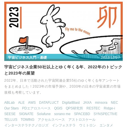
2022/12/27
宇宙ビジネス入門・基礎
宇宙ビジネス企業50社以上とゆく年くる年、2022年のトピック
と2023年の展望
2022年、日本で活動された宇宙関連企業55社のゆく年くる年アンケート
をまとめました！2023年の市場予測や、2030年の日本の宇宙産業の市場
規模も考察しています。
ABLab
ALE
AWS
DATAFLUCT
DigitalBlast
JAXA
minsora
NEC
Our Stars
PDエアロスペース
QGIS
QPS研究所
RESTEC
Ridge-i
SEESE
SIGNATE
Solafune
sorano me
SPACEBD
SYNSPECTIVE
TELLUS
TOWING
アクセルスペース
アストロスケール
インターステラテクノロジズ
インフォステラ
ウミトロン
エンタメ