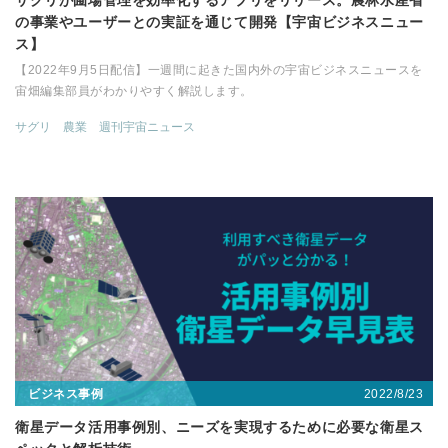
サグリが圃場管理を効率化するアプリをリリース。農林水産省
の事業やユーザーとの実証を通じて開発【宇宙ビジネスニュー
ス】
【2022年9月5日配信】一週間に起きた国内外の宇宙ビジネスニュースを
宙畑編集部員がわかりやすく解説します。
サグリ
農業
週刊宇宙ニュース
2022/8/23
ビジネス事例
衛星データ活用事例別、ニーズを実現するために必要な衛星ス