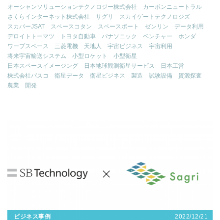
オーシャンソリューションテクノロジー株式会社
カーボンニュートラル
さくらインターネット株式会社
サグリ
スカイゲートテクノロジズ
スカパーJSAT
スペースコタン
スペースポート
ゼンリン
データ利用
デロイトトーマツ
トヨタ自動車
パナソニック
ベンチャー
ホンダ
ワープスペース
三菱電機
天地人
宇宙ビジネス
宇宙利用
将来宇宙輸送システム
小型ロケット
小型衛星
日本スペースイメージング
日本地球観測衛星サービス
日本工営
株式会社パスコ
衛星データ
衛星ビジネス
製造
試験設備
資源探査
農業
開発
2022/12/21
ビジネス事例