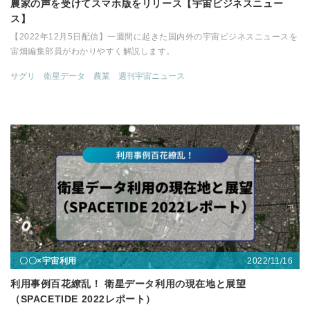
農家の声を受けてスマホ版をリリース【宇宙ビジネスニュー
ス】
【2022年12月5日配信】一週間に起きた国内外の宇宙ビジネスニュースを
宙畑編集部員がわかりやすく解説します。
サグリ
衛星データ
農業
週刊宇宙ニュース
2022/11/16
〇〇×宇宙利用
利用事例百花繚乱！ 衛星データ利用の現在地と展望
（SPACETIDE 2022レポート）