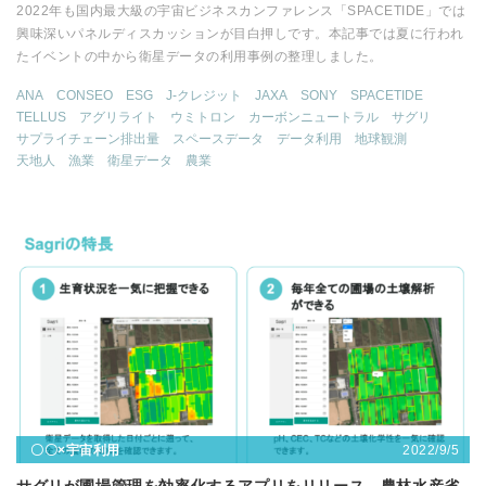
2022年も国内最大級の宇宙ビジネスカンファレンス「SPACETIDE」では
興味深いパネルディスカッションが目白押しです。本記事では夏に行われ
たイベントの中から衛星データの利用事例の整理しました。
ANA
CONSEO
ESG
J-クレジット
JAXA
SONY
SPACETIDE
TELLUS
アグリライト
ウミトロン
カーボンニュートラル
サグリ
サプライチェーン排出量
スペースデータ
データ利用
地球観測
天地人
漁業
衛星データ
農業
2022/9/5
〇〇×宇宙利用