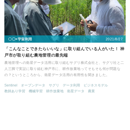
2021/8/27
〇〇×宇宙利用
「こんなことできたらいいな」に取り組んでいる人がいた！ 神
戸市が取り組む農地管理の最先端
農地管理への衛星データ活用に取り組むサグリ株式会社と、サグリ社と二
人三脚で実証に取り組む神戸市に、耕作放棄地ってそもそも何が問題な
の？というところから、衛星データ活用の有用性を聞きました。
Sentinel
オープンデータ
サグリ
データ利用
ビジネスモデル
教師あり学習
機械学習
耕作放棄地
衛星データ
農業