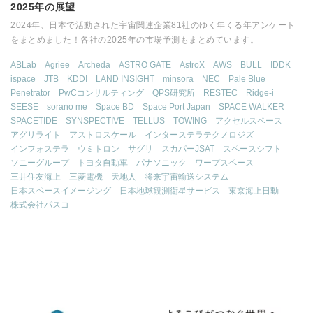
2025年の展望
2024年、日本で活動された宇宙関連企業81社のゆく年くる年アンケート
をまとめました！各社の2025年の市場予測もまとめています。
ABLab
Agriee
Archeda
ASTRO GATE
AstroX
AWS
BULL
IDDK
ispace
JTB
KDDI
LAND INSIGHT
minsora
NEC
Pale Blue
Penetrator
PwCコンサルティング
QPS研究所
RESTEC
Ridge-i
SEESE
sorano me
Space BD
Space Port Japan
SPACE WALKER
SPACETIDE
SYNSPECTIVE
TELLUS
TOWING
アクセルスペース
アグリライト
アストロスケール
インターステラテクノロジズ
インフォステラ
ウミトロン
サグリ
スカパーJSAT
スペースシフト
ソニーグループ
トヨタ自動車
パナソニック
ワープスペース
三井住友海上
三菱電機
天地人
将来宇宙輸送システム
日本スペースイメージング
日本地球観測衛星サービス
東京海上日動
株式会社パスコ