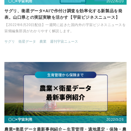
2022/6/20
〇〇×宇宙利用
サグリ、衛星データ×AIで作付け調査を効率化する新製品を発
表。山口県との実証実験を活かす【宇宙ビジネスニュース】
【2022年6月20日配信】一週間に起きた国内外の宇宙ビジネスニュースを
宙畑編集部員がわかりやすく解説します。
サグリ
衛星データ
農業
週刊宇宙ニュース
2022/3/26
〇〇×宇宙利用
農業×衛星データ最新事例紹介～生育管理・適地選定・保険・農