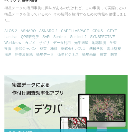
ペックと解析技術
衛星データの活用事例に興味があるのだけれど、この事例って実際にどの
衛星データを使っているの？ その疑問を解消するための情報を整理しまし
た。
ALOS-2
ASNARO
ASNARO-2
CAPELLASPACE
GRUS
ICEYE
Landsat
QPS研究所
SAR
Sentinel
Sentinel-2
SYNSPECTIVE
Worldview
カゴメ
サグリ
データ利用
光学衛星
地球観測
学習
投資
損保ジャパン
林業
株価
株式会社パスコ
機械学習
海上監視
海運
耕作放棄地
衛星データ
衛星ビジネス
衛星画像
農業
防災