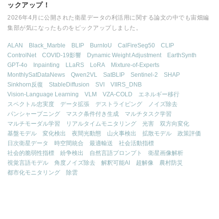
ックアップ！
2026年4月に公開された衛星データの利活用に関する論文の中でも宙畑編
集部が気になったものをピックアップしました。
ALAN
Black_Marble
BLIP
BurnIoU
CalFireSeg50
CLIP
ControlNet
COVID-19影響
Dynamic Weight Adjustment
EarthSynth
GPT-4o
Inpainting
LLaRS
LoRA
Mixture-of-Experts
MonthlySatDataNews
Qwen2VL
SatBLIP
Sentinel-2
SHAP
Sinkhorn反復
StableDiffusion
SVI
VIIRS_DNB
Vision-Language Learning
VLM
VZA-COLD
エネルギー移行
スペクトル忠実度
データ拡張
デストライピング
ノイズ除去
パンシャープニング
マスク条件付き生成
マルチタスク学習
マルチモーダル学習
リアルタイムモニタリング
光害
双方向変化
基盤モデル
変化検出
夜間光動態
山火事検出
拡散モデル
政策評価
日次衛星データ
時空間統合
最適輸送
社会活動指標
社会的脆弱性指標
紛争検出
自然言語プロンプト
衛星画像解析
視覚言語モデル
角度ノイズ除去
解釈可能AI
超解像
農村防災
都市化モニタリング
除雲