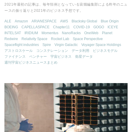
2021年最初の記事は、毎年恒例となっている宙畑編集部による昨年のニュ
ースの振り返りと2021年のビジネス予想です。
ALE
Amazon
ARIANESPACE
AWS
Blacksky Global
Blue Origin
BOEING
CAPELLASPACE
Chapter11
COVID-19
GOGO
ICEYE
INTELSAT
IRIDIUM
Momentus
NanoRacks
OneWeb
Planet
Redwire
Relativity Space
Rocket Lab
Space Perspective
Spaceflight industries
Spire
Virgin Galactic
Voyager Space Holdings
アストロスケール
コンステレーション
データ利用
ビジネスモデル
ファイナンス
ベンチャー
宇宙ビジネス
衛星データ
週刊宇宙ビジネスニュースまとめ