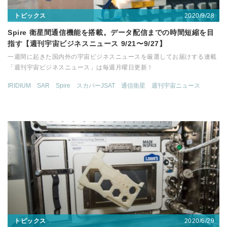
2020/9/28
トピックス
Spire 衛星間通信機能を搭載。データ配信までの時間短縮を目
指す【週刊宇宙ビジネスニュース 9/21〜9/27】
一週間に起きた国内外の宇宙ビジネスニュースを厳選してお届けする連載
「週刊宇宙ビジネスニュース」は毎週月曜日更新！
IRIDIUM
SAR
Spire
スカパーJSAT
通信衛星
週刊宇宙ニュース
2020/6/29
トピックス