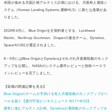
米国が進める月面計画アルテミス計画における、月面有人着陸シ
ステム（Human Landing Systems,通称HLS）に新たな進展があ
りました。
2020年4月に、Blue Originを主契約者とする、Lockheed
Martin、Northrop Grumman、Draperの連合チーム、Dynetics、
SpaceXの3社が選定されました。
8～9月にはBlue OriginとDyneticsはそれぞれ月面着陸船のモック
アップを公開し、NASAのシステム要件レビューと技術ベースラ
インレビューを完了しました。
【宙畑の関連記事を見る】
Blue Originのチームが手掛ける有人月着陸船のモックアップがベ
ールを脱ぐ【週刊宇宙ビジネスニュース 8/17〜8/23】
着実に進むアルテミス計画。Dyneticsが着陸船のモックアップを