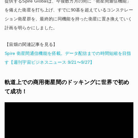
提供するSpire Globalは、今後数カ月の間に「衛星間通信機能」
を備えた衛星を打ち上げ、すでに90基を超えているコンステレー
ション衛星群を、最終的に同機能を持った衛星に置き換えていく
計画を明らかにしました。
【宙畑の関連記事を見る】
Spire 衛星間通信機能を搭載。データ配信までの時間短縮を目指
す【週刊宇宙ビジネスニュース 9/21〜9/27】
軌道上での商用衛星間のドッキングに世界で初め
て成功！