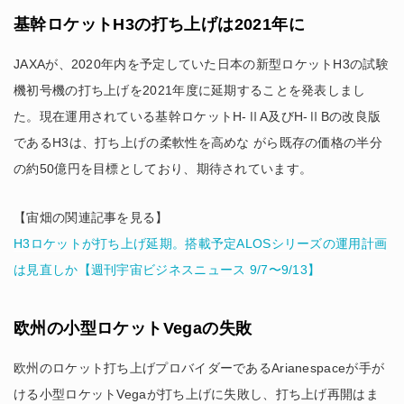
基幹ロケットH3の打ち上げは2021年に
JAXAが、2020年内を予定していた日本の新型ロケットH3の試験
機初号機の打ち上げを2021年度に延期することを発表しまし
た。現在運用されている基幹ロケットH-ⅡA及びH-ⅡBの改良版
であるH3は、打ち上げの柔軟性を高めな がら既存の価格の半分
の約50億円を目標としており、期待されています。
【宙畑の関連記事を見る】
H3ロケットが打ち上げ延期。搭載予定ALOSシリーズの運用計画
は見直しか【週刊宇宙ビジネスニュース 9/7〜9/13】
欧州の小型ロケットVegaの失敗
欧州のロケット打ち上げプロバイダーであるArianespaceが手が
ける小型ロケットVegaが打ち上げに失敗し、打ち上げ再開はま