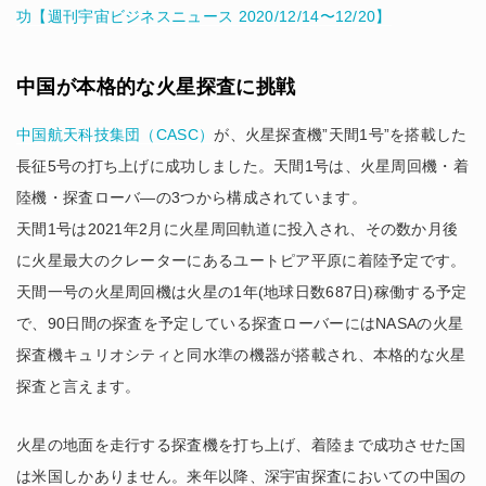
功【週刊宇宙ビジネスニュース 2020/12/14〜12/20】
中国が本格的な火星探査に挑戦
中国航天科技集団（CASC）
が、火星探査機”天間1号”を搭載した
長征5号の打ち上げに成功しました。天間1号は、火星周回機・着
陸機・探査ローバ―の3つから構成されています。
天間1号は2021年2月に火星周回軌道に投入され、その数か月後
に火星最大のクレーターにあるユートピア平原に着陸予定です。
天間一号の火星周回機は火星の1年(地球日数687日)稼働する予定
で、90日間の探査を予定している探査ローバーにはNASAの火星
探査機キュリオシティと同水準の機器が搭載され、本格的な火星
探査と言えます。
火星の地面を走行する探査機を打ち上げ、着陸まで成功させた国
は米国しかありません。来年以降、深宇宙探査においての中国の