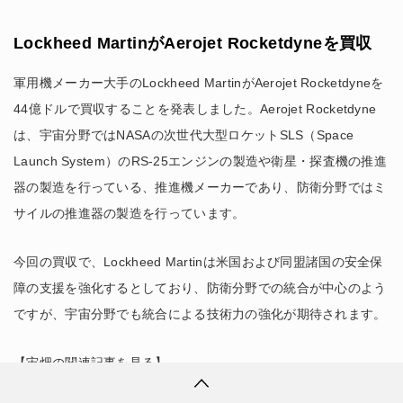
Lockheed MartinがAerojet Rocketdyneを買収
軍用機メーカー大手のLockheed MartinがAerojet Rocketdyneを
44億ドルで買収することを発表しました。Aerojet Rocketdyne
は、宇宙分野ではNASAの次世代大型ロケットSLS（Space
Launch System）のRS-25エンジンの製造や衛星・探査機の推進
器の製造を行っている、推進機メーカーであり、防衛分野ではミ
サイルの推進器の製造を行っています。
今回の買収で、Lockheed Martinは米国および同盟諸国の安全保
障の支援を強化するとしており、防衛分野での統合が中心のよう
ですが、宇宙分野でも統合による技術力の強化が期待されます。
【宙畑の関連記事を見る】
Voyager Space HoldingsがISSの商業利用に取り組むNanoracks