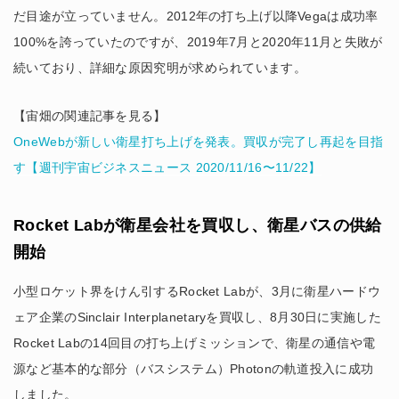
だ目途が立っていません。2012年の打ち上げ以降Vegaは成功率
100%を誇っていたのですが、2019年7月と2020年11月と失敗が
続いており、詳細な原因究明が求められています。
【宙畑の関連記事を見る】
OneWebが新しい衛星打ち上げを発表。買収が完了し再起を目指
す【週刊宇宙ビジネスニュース 2020/11/16〜11/22】
Rocket Labが衛星会社を買収し、衛星バスの供給
開始
小型ロケット界をけん引するRocket Labが、3月に衛星ハードウ
ェア企業のSinclair Interplanetaryを買収し、8月30日に実施した
Rocket Labの14回目の打ち上げミッションで、衛星の通信や電
源など基本的な部分（バスシステム）Photonの軌道投入に成功
しました。