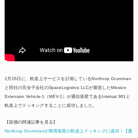
2月25日に、軌道上サービスを計画しているNorthrop Grumman
と同社の完全子会社のSpaceLogistics LLCが製造したMission
Extension Vehicle-1（MEV-1）が通信衛星であるIntelsat 901と
軌道上でドッキングすることに成功しました。
【宙畑の関連記事を見る】
Northrop Grummanが商用衛星の軌道上ドッキングに成功！【週