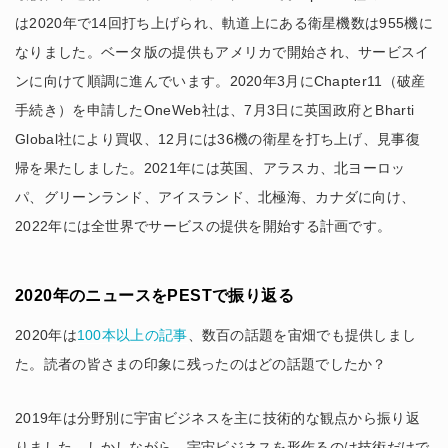
は2020年で14回打ち上げられ、軌道上にある衛星機数は955機に
なりました。ベータ版の提供もアメリカで開始され、サービスイ
ンに向けて順調に進んでいます。2020年3月にChapter11（破産
手続き）を申請したOneWeb社は、7月3日に英国政府とBharti
Global社により買収、12月には36機の衛星を打ち上げ、見事復
帰を果たしました。2021年には英国、アラスカ、北ヨーロッ
パ、グリーンランド、アイスランド、北極海、カナダに向け、
2022年には全世界でサービスの提供を開始する計画です。
2020年のニュースをPESTで振り返る
2020年は
100本以上の記事
、数百の話題を宙畑でも提供しまし
た。読者の皆さまの印象に残ったのはどの話題でしたか？
2019年は分野別に宇宙ビジネスを主に技術的な観点から振り返
りました。しかしながら、宇宙ビジネスを形作るのは技術だけで