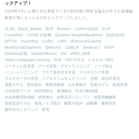
ックアップ！
2026年4月に公開された衛星データの利活用に関する論文の中でも宙畑編
集部が気になったものをピックアップしました。
ALAN
Black_Marble
BLIP
BurnIoU
CalFireSeg50
CLIP
ControlNet
COVID-19影響
Dynamic Weight Adjustment
EarthSynth
GPT-4o
Inpainting
LLaRS
LoRA
Mixture-of-Experts
MonthlySatDataNews
Qwen2VL
SatBLIP
Sentinel-2
SHAP
Sinkhorn反復
StableDiffusion
SVI
VIIRS_DNB
Vision-Language Learning
VLM
VZA-COLD
エネルギー移行
スペクトル忠実度
データ拡張
デストライピング
ノイズ除去
パンシャープニング
マスク条件付き生成
マルチタスク学習
マルチモーダル学習
リアルタイムモニタリング
光害
双方向変化
基盤モデル
変化検出
夜間光動態
山火事検出
拡散モデル
政策評価
日次衛星データ
時空間統合
最適輸送
社会活動指標
社会的脆弱性指標
紛争検出
自然言語プロンプト
衛星画像解析
視覚言語モデル
角度ノイズ除去
解釈可能AI
超解像
農村防災
都市化モニタリング
除雲