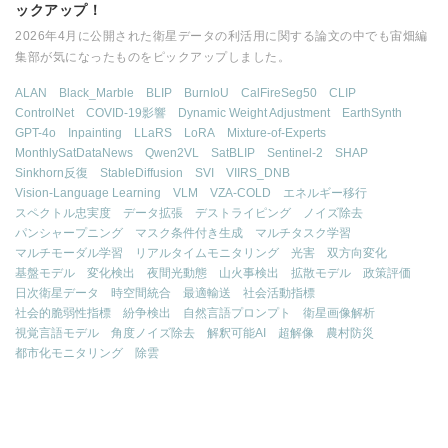
ックアップ！
2026年4月に公開された衛星データの利活用に関する論文の中でも宙畑編
集部が気になったものをピックアップしました。
ALAN
Black_Marble
BLIP
BurnIoU
CalFireSeg50
CLIP
ControlNet
COVID-19影響
Dynamic Weight Adjustment
EarthSynth
GPT-4o
Inpainting
LLaRS
LoRA
Mixture-of-Experts
MonthlySatDataNews
Qwen2VL
SatBLIP
Sentinel-2
SHAP
Sinkhorn反復
StableDiffusion
SVI
VIIRS_DNB
Vision-Language Learning
VLM
VZA-COLD
エネルギー移行
スペクトル忠実度
データ拡張
デストライピング
ノイズ除去
パンシャープニング
マスク条件付き生成
マルチタスク学習
マルチモーダル学習
リアルタイムモニタリング
光害
双方向変化
基盤モデル
変化検出
夜間光動態
山火事検出
拡散モデル
政策評価
日次衛星データ
時空間統合
最適輸送
社会活動指標
社会的脆弱性指標
紛争検出
自然言語プロンプト
衛星画像解析
視覚言語モデル
角度ノイズ除去
解釈可能AI
超解像
農村防災
都市化モニタリング
除雲