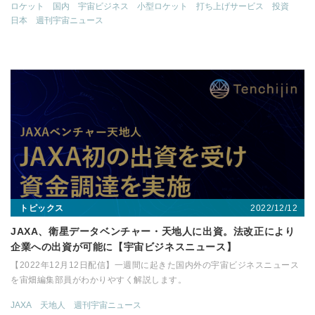
ロケット
国内
宇宙ビジネス
小型ロケット
打ち上げサービス
投資
日本
週刊宇宙ニュース
2022/12/12
トピックス
JAXA、衛星データベンチャー・天地人に出資。法改正により
企業への出資が可能に【宇宙ビジネスニュース】
【2022年12月12日配信】一週間に起きた国内外の宇宙ビジネスニュース
を宙畑編集部員がわかりやすく解説します。
JAXA
天地人
週刊宇宙ニュース