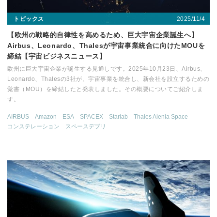
2025/11/4
トピックス
【欧州の戦略的自律性を高めるため、巨大宇宙企業誕生へ】
Airbus、Leonardo、Thalesが宇宙事業統合に向けたMOUを
締結【宇宙ビジネスニュース】
欧州に巨大宇宙企業が誕生する見通しです。2025年10月23日、Airbus、
Leonardo、Thalesの3社が、宇宙事業を統合し、新会社を設立するための
覚書（MOU）を締結したと発表しました。その概要についてご紹介しま
す。
AIRBUS
Amazon
ESA
SPACEX
Starlab
Thales Alenia Space
コンステレーション
スペースデブリ