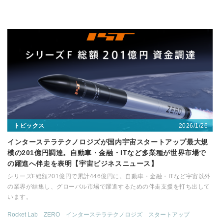
2026/1/26
トピックス
インターステラテクノロジズが国内宇宙スタートアップ最大規
模の201億円調達。自動車・金融・ITなど多業種が世界市場で
の躍進へ伴走を表明【宇宙ビジネスニュース】
シリーズF総額201億円で累計446億円に。自動車・金融・ITなど宇宙以外
の業界が結集し、グローバル市場で躍進するための伴走支援を打ち出して
います。
Rocket Lab
ZERO
インターステラテクノロジズ
スタートアップ