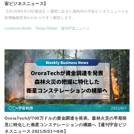
宙ビジネスニュース】
【2024年8月19日配信】一週間に起きた国内外の宇宙ビジネスニュースを
宙畑編集部員がわかりやすく解説します。
Lockheed Martin
Terran Orbital
週刊宇宙ニュース
2021/6/7
〇〇×宇宙利用
OroraTechが700万ドルの資金調達を発表。森林火災の早期発
見に特化した衛星コンステレーションの構築へ【週刊宇宙ビジ
ネスニュース 2021/5/31〜6/6】