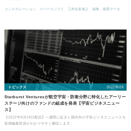
コンステレーション
スペースシフト
三井住友海上
保険
衛星データ
2022/9/26
トピックス
Starburst Venturesが航空宇宙・防衛分野に特化したアーリー
ステージ向けのファンドの組成を発表【宇宙ビジネスニュー
ス】
【2022年9月26日配信】一週間に起きた国内外の宇宙ビジネスニュースを
宙畑編集部員がわかりやすく解説します。