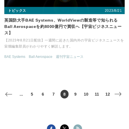
2023/8/21
トピックス
英国防大手BAE Systems、WorldViewの製造等で知られる
Ball Aerospaceを約8000億円で買収へ【宇宙ビジネスニュー
ス】
【2023年8月21日配信】一週間に起きた国内外の宇宙ビジネスニュースを
宙畑編集部員がわかりやすく解説します。
BAE Systems
Ball Aerospace
週刊宇宙ニュース
...
5
6
7
8
9
10
11
12
<
>