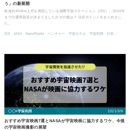
う」の新展開
軌道約400km上空を周回している国際宇宙ステーション（ISS）。2024年
までの運用延長が決まりましたがその後は？ 注目ポイントをまとめまし
た。
ISS
JAXA
NanoRacks
ベンチャー
宇宙ホテル
宇宙利用
日本
2021/3/9
〇〇×宇宙利用
おすすめ宇宙映画7選とNASAが宇宙映画に協力するワケ、今後
の宇宙映画撮影の展望