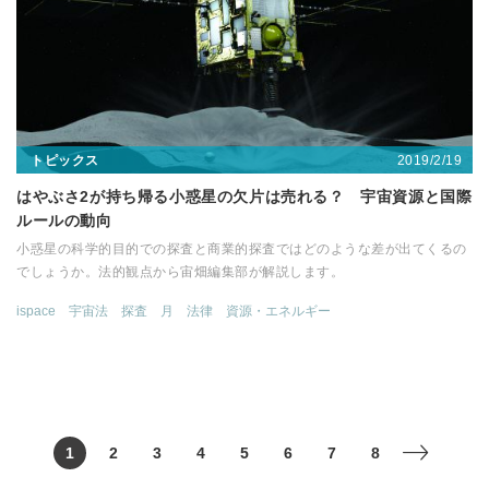
2019/2/19
トピックス
はやぶさ2が持ち帰る小惑星の欠片は売れる？ 宇宙資源と国際
ルールの動向
小惑星の科学的目的での探査と商業的探査ではどのような差が出てくるの
でしょうか。法的観点から宙畑編集部が解説します。
ispace
宇宙法
探査
月
法律
資源・エネルギー
1
2
3
4
5
6
7
8
>