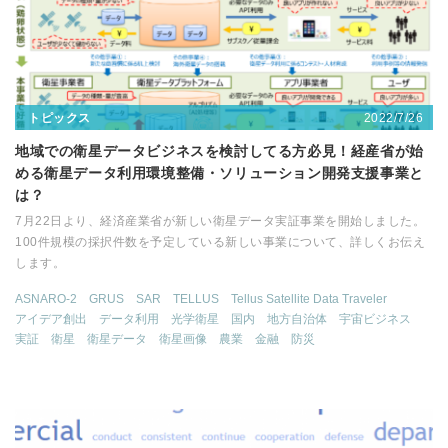
2022/7/26
トピックス
地域での衛星データビジネスを検討してる方必見！経産省が始
める衛星データ利用環境整備・ソリューション開発支援事業と
は？
7月22日より、経済産業省が新しい衛星データ実証事業を開始しました。
100件規模の採択件数を予定している新しい事業について、詳しくお伝え
します。
ASNARO-2
GRUS
SAR
TELLUS
Tellus Satellite Data Traveler
アイデア創出
データ利用
光学衛星
国内
地方自治体
宇宙ビジネス
実証
衛星
衛星データ
衛星画像
農業
金融
防災