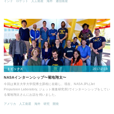
インド
ロケット
人工衛星
海外
通信衛星
2017/2/19
トピックス
NASAインターンシップ〜菊地翔太〜
今回は東京大学大学院博士課程に在籍し、現在、NASA JPL(Jet
Propulsion Laboratory, ジェット推進研究所)でインターンシップをしてい
る菊地翔太さんにお話を伺いました。
アメリカ
人工衛星
海外
研究
開発