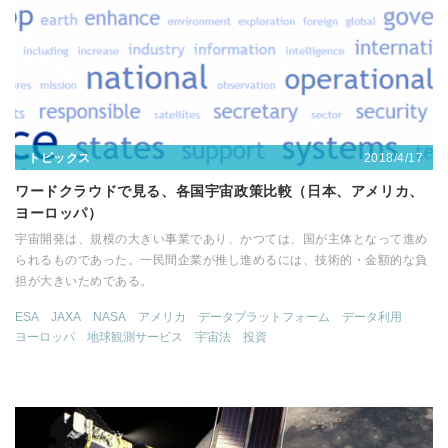
2018/4/17
トピックス
ワードクラウドで見る、各国宇宙政策比較（日本、アメリカ、
ヨーロッパ）
宇宙開発は、規模の大きい事業であり、かつては、国が主体となって進め
られるものであった。一民間企業が推し進めるには、技術的・金額的な負
担が大きいためである。
ESA
JAXA
NASA
アメリカ
データプラットフォーム
データ利用
ヨーロッパ
地球観測サービス
宇宙法
投資