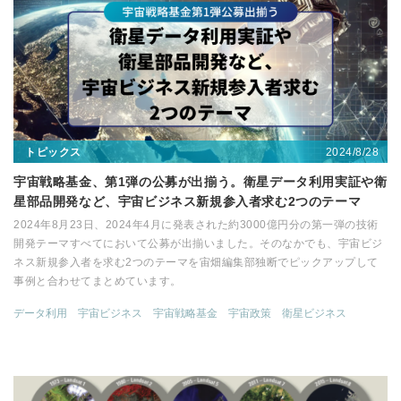
2024/8/28
トピックス
宇宙戦略基金、第1弾の公募が出揃う。衛星データ利用実証や衛
星部品開発など、宇宙ビジネス新規参入者求む2つのテーマ
2024年8月23日、2024年4月に発表された約3000億円分の第一弾の技術
開発テーマすべてにおいて公募が出揃いました。そのなかでも、宇宙ビジ
ネス新規参入者を求む2つのテーマを宙畑編集部独断でピックアップして
事例と合わせてまとめています。
データ利用
宇宙ビジネス
宇宙戦略基金
宇宙政策
衛星ビジネス