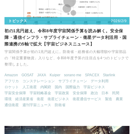
2026/2/9
トピックス
初の1兆円超え、令和8年度宇宙関係予算を読み解く。安全保
障・通信インフラ・サプライチェーン・衛星データ利活用・国
際連携の5軸で拡大【宇宙ビジネスニュース】
宇宙関係予算が初の1兆円超えに。防衛省・総務省の大幅増額や宇宙部品
の「特定重要物資」入りなど、令和8年度予算の注目点を4つのトピックで
整理しました。
Amazon
GOSAT
JAXA
Kuiper
sorano me
SPACEX
Starlink
アフリカ
コンステレーション
サプライチェーン
データ利用
ロケット
人工衛星
内閣府
国内
国際協力
宇宙ビジネス
宇宙安全保障
宇宙戦略基金
宇宙政策
安全保障
政治
日本
民間
環境
経済産業省
衛星
衛星ビジネス
衛星通信サービス
製造
農業
通信衛星
週刊宇宙ニュース
防衛省