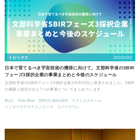
2023/10/2
トピックス
日本で育てるべき宇宙技術の獲得に向けて。文部科学省のSBIR
フェーズ3採択企業の事業まとめと今後のスケジュール
文部科学省のSBIRフェーズ3採択企業が9月29日に発表されました。SBIR
の概要と採択された7つの事業についてまとめています。
BULL
Pale Blue
SPACE WALKER
アストロスケール
インターステラテクノロジズ
スペースワン