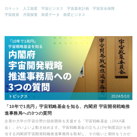
ロケット
人工衛星
宇宙ビジネス
宇宙基本計画
宇宙安全保障
宇宙政策
月面探査
衛星データ
衛星ビジネス
2024/5/10
トピックス
「10年で1兆円」宇宙戦略基金を知る、内閣府 宇宙開発戦略推
進事務局への3つの質問
企業や大学の宇宙分野の技術開発を支援する「宇宙戦略基金（JAXA基
金）」がいよいよ動き始めます。宇宙戦略基金の立ち上げや制度設計を担
当する内閣府宇宙開発戦略推進事務局を取材し、その狙いと期待をうかが