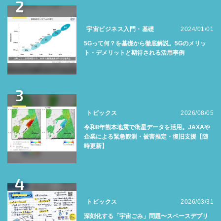
2
宇宙ビジネス入門・基礎
2024/01/01
5Gって何？を基礎から徹底解説。5Gのメリッ
ト・デメリットと期待される活用事例
3
トピックス
2026/08/05
令和8年熊本地震で衛星データを活用。JAXAや
企業による緊急観測・被害推定・復旧支援【随
時更新】
4
トピックス
2026/03/31
深刻化する「宇宙ごみ」問題〜スペースデブリ