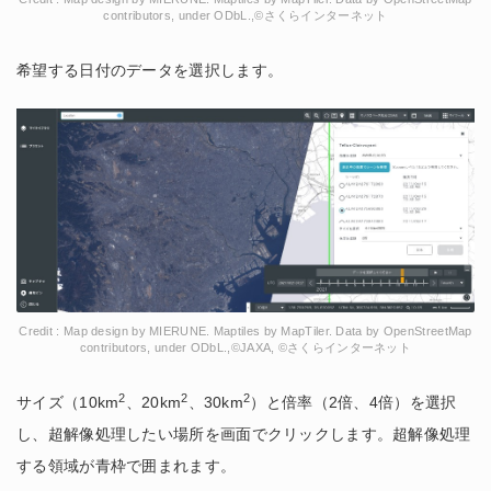
contributors, under ODbL.,©さくらインターネット
希望する日付のデータを選択します。
Credit : Map design by MIERUNE. Maptiles by MapTiler. Data by OpenStreetMap
contributors, under ODbL.,©JAXA, ©さくらインターネット
2
2
2
サイズ（10km
、20km
、30km
）と倍率（2倍、4倍）を選択
し、超解像処理したい場所を画面でクリックします。超解像処理
する領域が青枠で囲まれます。