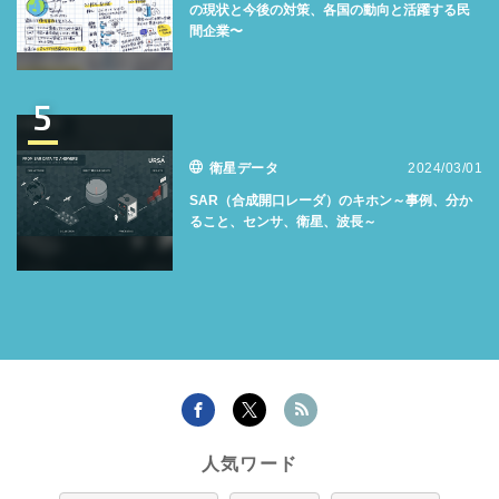
の現状と今後の対策、各国の動向と活躍する民
間企業〜
5
衛星データ
2024/03/01
SAR（合成開口レーダ）のキホン～事例、分か
ること、センサ、衛星、波長～
人気ワード