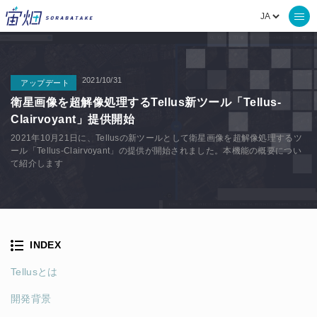
2021/10/31
アップデート
衛星画像を超解像処理するTellus新ツール「Tellus-
Clairvoyant」提供開始
2021年10月21日に、Tellusの新ツールとして衛星画像を超解像処理するツ
ール「Tellus-Clairvoyant」の提供が開始されました。本機能の概要につい
て紹介します
INDEX
Tellusとは
開発背景