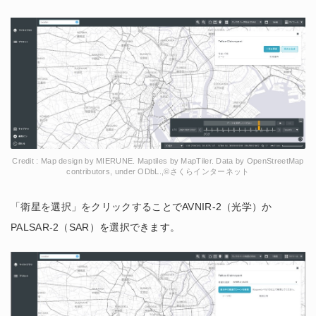
Credit : Map design by MIERUNE. Maptiles by MapTiler. Data by OpenStreetMap
contributors, under ODbL.,©さくらインターネット
「衛星を選択」をクリックすることでAVNIR-2（光学）か
PALSAR-2（SAR）を選択できます。