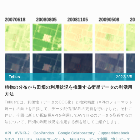
2022/8/5
Tellus
植物の分布から田畑の利用状況を推測する衛星データの利活用
方法
Tellusでは、利便性（データのCOG化）と検索精度（APIのフォーマット
統一）の向上を目指して、データ配信用APIの更新を行いました。それに
伴い、今回は新しい配信用APIを利用してAVNIR-2のデータを取得する方
法について、田畑の利用状況を推定する例を通してご紹介します。
API
AVNIR-2
GeoPandas
Google Colaboratory
JupyterNotebook
NDVI
TELLUS
Tellus マーケット
TellusOS
データ利用
地上データ