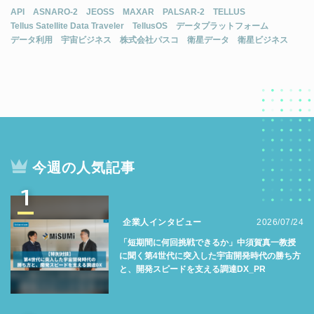
API
ASNARO-2
JEOSS
MAXAR
PALSAR-2
TELLUS
Tellus Satellite Data Traveler
TellusOS
データプラットフォーム
データ利用
宇宙ビジネス
株式会社パスコ
衛星データ
衛星ビジネス
今週の人気記事
1
企業人インタビュー
2026/07/24
「短期間に何回挑戦できるか」中須賀真一教授
に聞く第4世代に突入した宇宙開発時代の勝ち方
と、開発スピードを支える調達DX_PR