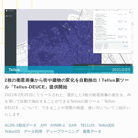
2021/2/25
Tellus
2枚の衛星画像から街や建物の変化を自動抽出！Tellus新ツー
ル「Tellus-DEUCE」提供開始
2021年2月25日にリリースされた、選択した2枚の衛星画像の差分を、AI
を用いて自動で抽出することができるTellusの新ツール「Tellus-
DEUCE」について、できることや実際の画面、使い方についてご紹介い
たします。
ALOS-3相当データ
API
AVNIR-2
SAR
TELLUS
TellusIDE
TellusOS
データ利用
ディープラーニング
衛星データ