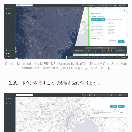
Credit : Map design by MIERUNE. Maptiles by MapTiler. Data by OpenStreetMap
contributors, under ODbL.,©JAXA, ©さくらインターネット
「生成」ボタンを押すことで処理を受け付けます。