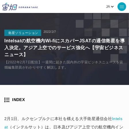
2022/2/7
衛星ソリューション
Intelsatの航空機内Wi-fiにスカパーJSATの通信衛星を導
入決定。アジア上空でのサービス強化へ【宇宙ビジネス
ニュース】
【2022年2月7日配信】一週間に起きた国内外の宇宙ビジネスニュースを宙
畑編集部員がわかりやすく解説します。
INDEX
2月1日、ルクセンブルクに本社を構える大手衛星通信会社
Intels
at
（インテルサット）は、日本及びアジア上空での航空機内イン