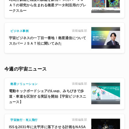
ＡＴの研究から生まれる衛星データ利活用のブレ
ークスルー
宙畑編集部
ビジネス事例
宇宙ビジネスの一丁目一番地！衛星通信について
スカパーＪＳＡＴ社に聞いてみた
今週の宇宙ニュース
宙畑編集部
衛星ソリューション
電動キックボードシェアのLuup、みちびきで歩
道・車道を区別する実証を開始【宇宙ビジネスニ
ュース】
宙畑編集部
宇宙旅行・有人飛行
ISSを2031年に太平洋に落下させる計画をNASA