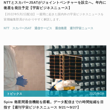
NTTとスカパーJSATがジョイントベンチャーを設立へ。年内に
衛星を発注予定【宇宙ビジネスニュース】
【2022年5月2日配信】一週間に起きた国内外の宇宙ビジネスニュースを
宙畑編集部員がわかりやすく解説します。
NTT
スカパーJSAT
通信サービス
通信衛星
週刊宇宙ニュース
2020/9/28
トピックス
Spire 衛星間通信機能を搭載。データ配信までの時間短縮を目
指す【週刊宇宙ビジネスニュース 9/21〜9/27】