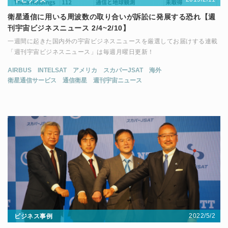
衛星通信に用いる周波数の取り合いが訴訟に発展する恐れ【週
刊宇宙ビジネスニュース 2/4~2/10】
一週間に起きた国内外の宇宙ビジネスニュースを厳選してお届けする連載
「週刊宇宙ビジネスニュース」は毎週月曜日更新！
AIRBUS
INTELSAT
アメリカ
スカパーJSAT
海外
衛星通信サービス
通信衛星
週刊宇宙ニュース
2022/5/2
ビジネス事例