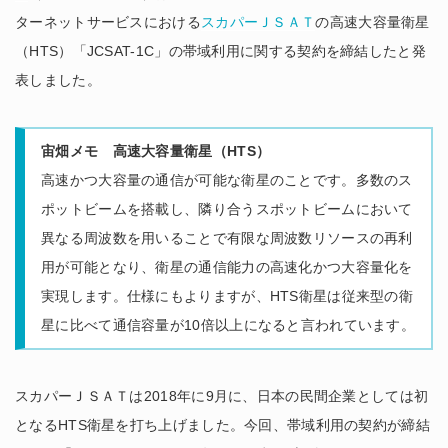
ターネットサービスにおける
スカパーＪＳＡＴ
の高速大容量衛星
（HTS）「JCSAT-1C」の帯域利用に関する契約を締結したと発
表しました。
宙畑メモ 高速大容量衛星（HTS）
高速かつ大容量の通信が可能な衛星のことです。多数のス
ポットビームを搭載し、隣り合うスポットビームにおいて
異なる周波数を用いることで有限な周波数リソースの再利
用が可能となり、衛星の通信能力の高速化かつ大容量化を
実現します。仕様にもよりますが、HTS衛星は従来型の衛
星に比べて通信容量が10倍以上になると言われています。
スカパーＪＳＡＴは2018年に9月に、日本の民間企業としては初
となるHTS衛星を打ち上げました。今回、帯域利用の契約が締結