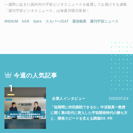
一週間に起きた国内外の宇宙ビジネスニュースを厳選してお届けする連載
「週刊宇宙ビジネスニュース」は毎週月曜日更新！
IRIDIUM
SAR
Spire
スカパーJSAT
通信衛星
週刊宇宙ニュース
今週の人気記事
1
企業人インタビュー
2026/07/24
「短期間に何回挑戦できるか」中須賀真一教授
に聞く第4世代に突入した宇宙開発時代の勝ち方
と、開発スピードを支える調達DX_PR