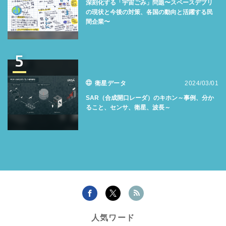
深刻化する「宇宙ごみ」問題〜スペースデブリ
の現状と今後の対策、各国の動向と活躍する民
間企業〜
5
衛星データ
2024/03/01
SAR（合成開口レーダ）のキホン～事例、分か
ること、センサ、衛星、波長～
人気ワード