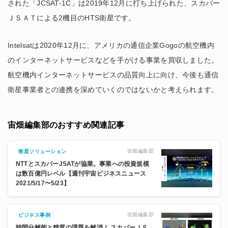
された「JCSAT-1C」は2019年12月に打ち上げられた、スカパー
ＪＳＡＴによる2機目のHTS衛星です。
Intelsatは2020年12月に、アメリカの通信企業Gogoの航空機内
のインターネットサービスなどを手がける事業を買収しました。
航空機内インターネットサービスの品質向上に向け、今後も通信
衛星事業者との連携を深めていくのではないかと考えられます。
宙畑編集部のおすすめ関連記事
宙畑編集部
衛星ソリューション
NTTとスカパーJSATが協業。事業への投資規模
は数百億円レベル【週刊宇宙ビジネスニュース
2021/5/17〜5/23】
宙畑編集部
ビジネス事例
時間分解能と精度の課題を解消！ スカパーＪＳ