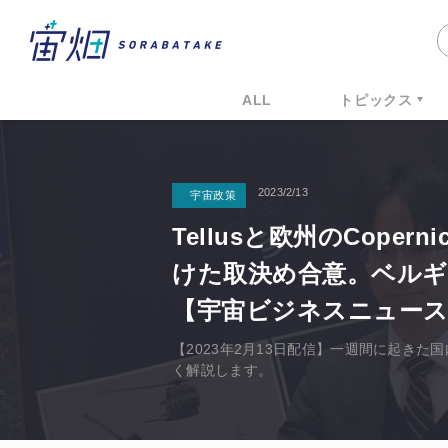
ALL
トピックス
2023/2/13
宇宙政策
Tellusと欧州のCope
けた取決め合意。ベルギ
【宇宙ビジネスニュース
【2023年2月13日配信】一週間に起き
く解説します。