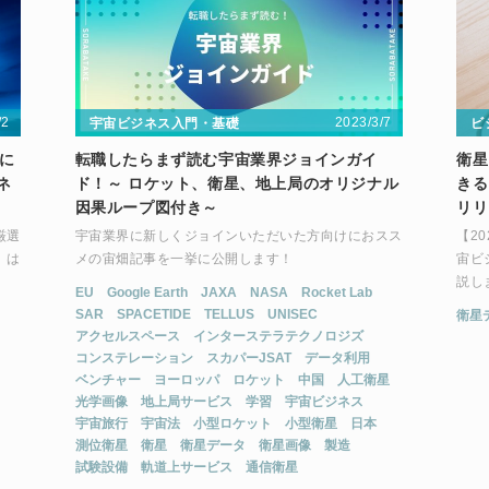
/2
2023/3/7
宇宙ビジネス入門・基礎
ビ
内に
転職したらまず読む宇宙業界ジョインガイ
衛星
ネ
ド！～ ロケット、衛星、地上局のオリジナル
きる
因果ループ図付き～
リリ
厳選
宇宙業界に新しくジョインいただいた方向けにおスス
【2
」は
メの宙畑記事を一挙に公開します！
宙ビ
説し
EU
Google Earth
JAXA
NASA
Rocket Lab
SAR
SPACETIDE
TELLUS
UNISEC
衛星
アクセルスペース
インターステラテクノロジズ
コンステレーション
スカパーJSAT
データ利用
ベンチャー
ヨーロッパ
ロケット
中国
人工衛星
光学画像
地上局サービス
学習
宇宙ビジネス
宇宙旅行
宇宙法
小型ロケット
小型衛星
日本
測位衛星
衛星
衛星データ
衛星画像
製造
試験設備
軌道上サービス
通信衛星