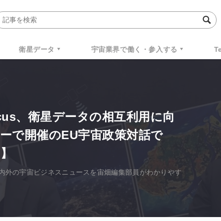
衛星データ
宇宙業界で働く・参入する
T
rnicus、衛星データの相互利用に向
ーで開催のEU宇宙政策対話で
】
た国内外の宇宙ビジネスニュースを宙畑編集部員がわかりやす