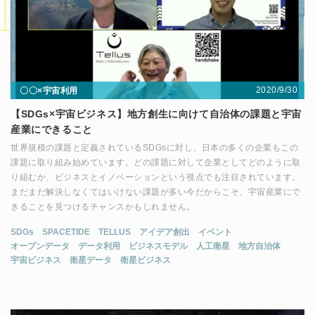
2020/9/30
〇〇×宇宙利用
【SDGs×宇宙ビジネス】地方創生に向けて自治体の課題と宇宙
産業にできること
世界規模の課題と定義されているSDGsに対し、日本の多くの企業もこの
課題に取り組み始めています。どの課題に対して企業としてどのように取
り組むか、ビジネスとイノベーションという視点でも注目されています。
まだまだ解決しなくてはいけない課題が多い今だからこそ、宇宙産業にで
きることを見つけるチャンスかもしれません。
SDGs
SPACETIDE
TELLUS
アイデア創出
イベント
オープンデータ
データ利用
ビジネスモデル
人工衛星
地方自治体
宇宙ビジネス
衛星データ
衛星ビジネス