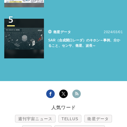
5
衛星データ
2024/03/01
SAR（合成開口レーダ）のキホン～事例、分か
ること、センサ、衛星、波長～
人気ワード
週刊宇宙ニュース
TELLUS
衛星データ