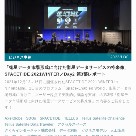
2022/1/30
ビジネス事例
「衛星データ市場形成に向けた衛星データサービスの将来像」
SPACETIDE 2021WINTER／Day2 第3部レポート
2021年12月13～16日に開催されたSPACETIDE 2021 WINTER in
Nihonbashi。2日目のプログラム「Space-Enabled World：衛星データ市
場形成に向けて、ユーザー起点で実践的な議論を実施」の第3部「衛星デ
ータ市場形成に向けた衛星データサービスの将来像」の内容をご紹介しま
す！
AxelGlobe
SDGs
SPACETIDE
TELLUS
Tellus Satellite Challenge
Tellus Satellite Data Traveler
アクセルスペース
さくらインターネット株式会社
データ利用
ビジネスモデル
人工衛星