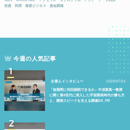
投資
民間
衛星ビジネス
資金調達
今週の人気記事
1
企業人インタビュー
2026/07/24
「短期間に何回挑戦できるか」中須賀真一教授
に聞く第4世代に突入した宇宙開発時代の勝ち方
と、開発スピードを支える調達DX_PR
2