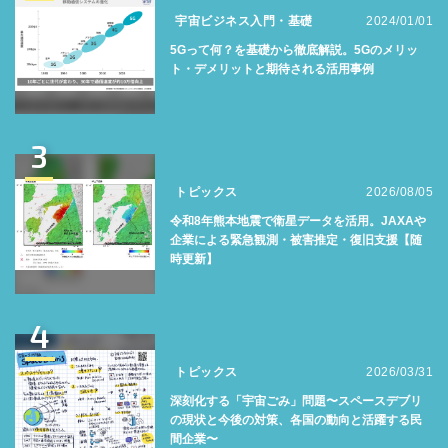
宇宙ビジネス入門・基礎
2024/01/01
5Gって何？を基礎から徹底解説。5Gのメリッ
ト・デメリットと期待される活用事例
3
トピックス
2026/08/05
令和8年熊本地震で衛星データを活用。JAXAや
企業による緊急観測・被害推定・復旧支援【随
時更新】
4
トピックス
2026/03/31
深刻化する「宇宙ごみ」問題〜スペースデブリ
の現状と今後の対策、各国の動向と活躍する民
間企業〜