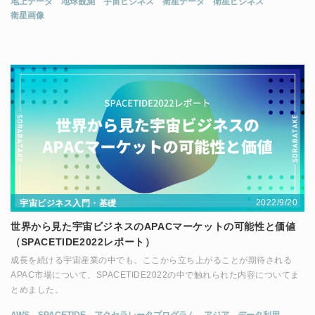
地上データ
地球観測
宇宙ビジネス
衛星データ
衛星ビジネス
衛星画像
2022/9/20
宇宙ビジネス入門・基礎
世界から見た宇宙ビジネスのAPACマーケットの可能性と価値
（SPACETIDE2022レポート）
成長を続ける宇宙産業の中でも、ここから立ち上がることが期待される
APAC市場について、SPACETIDE2022の中で触れられた内容についてま
とめました。
AWS
SPACETIDE
アクセラレータプログラム
アジア
データ利用