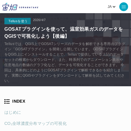
2026/4/7
Tellusを使う
GOSATプラグインを使って、温室効果ガスのデータを
QGISで可視化しよう【後編】
Tellusでは、QGIS上でGOSATシリーズのデータを解析できる専用のプラグ
イン「GOSATプラグイン」を開発し公開しています。 GOSATプラグイン
をQGIS上にインストールすることで、Tellusで提供している上記のデータ
セットの検索からダウンロード、また、時系列でのアニメーション表示や
任意地点の数値のグラフ化など、データを可視化することができます。 今
回は、具体的にどのようにGOSATプラグインで解析できるかを紹介しま
す。実際にQGISやプラグインをダウンロードして解析を試してみてくださ
い。
INDEX
はじめに
CO₂全球濃度分布マップの可視化