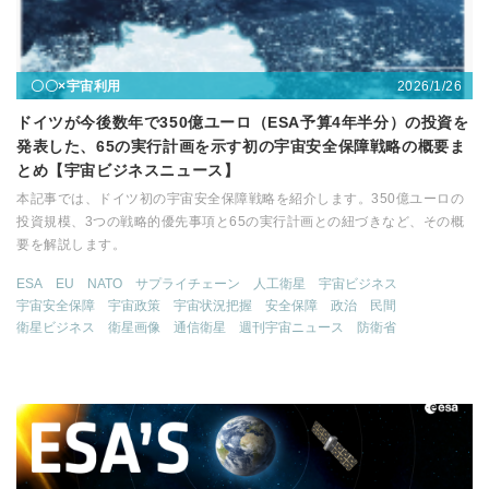
2026/1/26
〇〇×宇宙利用
ドイツが今後数年で350億ユーロ（ESA予算4年半分）の投資を
発表した、65の実行計画を示す初の宇宙安全保障戦略の概要ま
とめ【宇宙ビジネスニュース】
本記事では、ドイツ初の宇宙安全保障戦略を紹介します。350億ユーロの
投資規模、3つの戦略的優先事項と65の実行計画との紐づきなど、その概
要を解説します。
ESA
EU
NATO
サプライチェーン
人工衛星
宇宙ビジネス
宇宙安全保障
宇宙政策
宇宙状況把握
安全保障
政治
民間
衛星ビジネス
衛星画像
通信衛星
週刊宇宙ニュース
防衛省