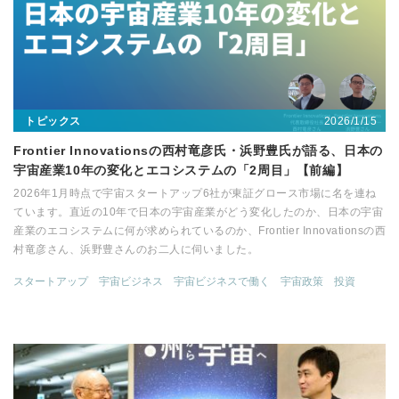
2026/1/15
トピックス
Frontier Innovationsの西村竜彦氏・浜野豊氏が語る、日本の
宇宙産業10年の変化とエコシステムの「2周目」【前編】
2026年1月時点で宇宙スタートアップ6社が東証グロース市場に名を連ね
ています。直近の10年で日本の宇宙産業がどう変化したのか、日本の宇宙
産業のエコシステムに何が求められているのか、Frontier Innovationsの西
村竜彦さん、浜野豊さんのお二人に伺いました。
スタートアップ
宇宙ビジネス
宇宙ビジネスで働く
宇宙政策
投資