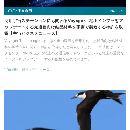
2026/1/26
〇〇×宇宙利用
商用宇宙ステーションにも関わるVoyager、地上インフラをア
ップデートする光通信向け結晶材料を宇宙で製造する特許を取
得【宇宙ビジネスニュース】
Voyager Technologiesは、微小重力環境を活用した、光通信向け結晶材
料の製造方法に関する特許を取得したと発表しました。この技術は、デー
タセンターやAIを支える地上の光通信ネットワークといった地上の重要な
インフラをアップデートする可能性を秘めています。
宇宙利用
週刊宇宙ニュース