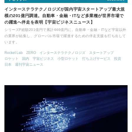
インターステラテクノロジズが国内宇宙スタートアップ最大規
模の201億円調達。自動車・金融・ITなど多業種が世界市場で
の躍進へ伴走を表明【宇宙ビジネスニュース】
シリーズF総額201億円で累計446億円に。自動車・金融・ITなど宇宙以外
の業界が結集し、グローバル市場で躍進するための伴走支援を打ち出して
います。
Rocket Lab
ZERO
インターステラテクノロジズ
スタートアップ
ロケット
国内
宇宙ビジネス
小型ロケット
打ち上げサービス
投資
日本
週刊宇宙ニュース