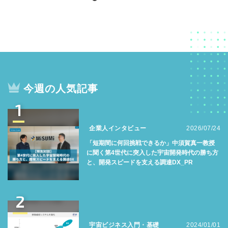
今週の人気記事
1
企業人インタビュー
2026/07/24
「短期間に何回挑戦できるか」中須賀真一教授
に聞く第4世代に突入した宇宙開発時代の勝ち方
と、開発スピードを支える調達DX_PR
2
宇宙ビジネス入門・基礎
2024/01/01