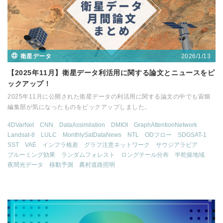
2026/1/13
衛星データ
【2025年11月】衛星データ利活用に関する論文とニュースをピ
ックアップ！
2025年11月に公開された衛星データの利活用に関する論文の中でも宙畑
編集部が気になったものをピックアップしました。
4DVarNet
CNN
DataAssimilation
DMIOI
GraphAttentionNetwork
Landsat-8
LULC
MonthlySatDataNews
NTL
ODフロー
SDGSAT-1
SST
VAE
インフラ格差
グラフ注意ネットワーク
サウジアラビア
ブルーミング効果
ランダムフォレスト
ロングテール分布
半乾燥地域
夜間光データ
移動予測
農村道路照明