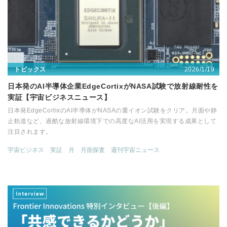
2026/1/19
トピックス
日本発のAI半導体企業EdgeCortixがNASA試験で放射線耐性を
実証【宇宙ビジネスニュース】
日本発EdgeCortixのAI半導体がNASAの重イオン試験をクリア。月面や静
止軌道など、過酷な放射線環境下での高度なAI活用を実現する成果として
注目されます。
宇宙ビジネス
実証
月
月面探査
週刊宇宙ニュース