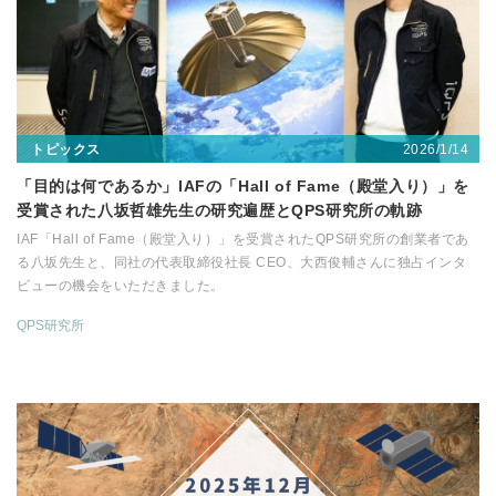
2026/1/14
トピックス
「目的は何であるか」IAFの「Hall of Fame（殿堂入り）」を
受賞された八坂哲雄先生の研究遍歴とQPS研究所の軌跡
IAF「Hall of Fame（殿堂入り）」を受賞されたQPS研究所の創業者であ
る八坂先生と、同社の代表取締役社長 CEO、大西俊輔さんに独占インタ
ビューの機会をいただきました。
QPS研究所