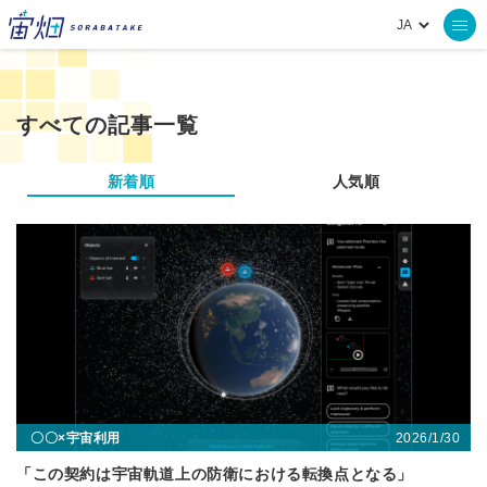
すべての記事一覧
新着順
人気順
2026/1/30
〇〇×宇宙利用
「この契約は宇宙軌道上の防衛における転換点となる」