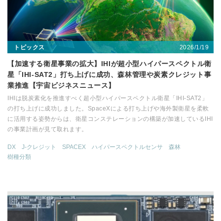
2026/1/19
トピックス
【加速する衛星事業の拡大】IHIが超小型ハイパースペクトル衛
星「IHI-SAT2」打ち上げに成功、森林管理や炭素クレジット事
業推進【宇宙ビジネスニュース】
IHIは脱炭素化を推進すべく超小型ハイパースペクトル衛星「IHI-SAT2」
の打ち上げに成功しました。SpaceXによる打ち上げや海外製衛星を柔軟
に活用する姿勢からは、衛星コンステレーションの構築が加速しているIHI
の事業計画が見て取れます。
DX
J-クレジット
SPACEX
ハイパースペクトルセンサ
森林
樹種分類