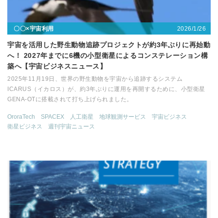
2026/1/26
〇〇×宇宙利用
宇宙を活用した野生動物追跡プロジェクトが約3年ぶりに再始動
へ！ 2027年までに6機の小型衛星によるコンステレーション構
築へ【宇宙ビジネスニュース】
2025年11月19日、世界の野生動物を宇宙から追跡するシステム
ICARUS（イカロス）が、約3年ぶりに運用を再開するために、小型衛星
GENA-OTに搭載されて打ち上げられました。
OroraTech
SPACEX
人工衛星
地球観測サービス
宇宙ビジネス
衛星ビジネス
週刊宇宙ニュース