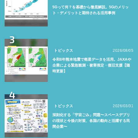
5Gって何？を基礎から徹底解説。5Gのメリッ
ト・デメリットと期待される活用事例
3
トピックス
2026/08/05
令和8年熊本地震で衛星データを活用。JAXAや
企業による緊急観測・被害推定・復旧支援【随
時更新】
4
トピックス
2026/03/31
深刻化する「宇宙ごみ」問題〜スペースデブリ
の現状と今後の対策、各国の動向と活躍する民
間企業〜