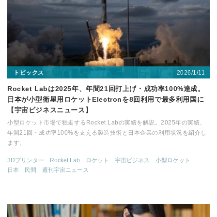
2026/1/11
トピックス
Rocket Labは2025年、年間21回打上げ・成功率100%達成。
日本が小型衛星用ロケットElectronを8回利用で最多利用国に
【宇宙ビジネスニュース】
小型ロケット市場で独走するRocket Labの実績を解説。2025年の実績、
年間21回・成功率100%を支える製造技術と日本企業の利用状況を紹介し
ます。
3Dプリンター
Rocket Lab
ロケット
宇宙ビジネス
小型ロケット
日本
民間
週刊宇宙ニュース