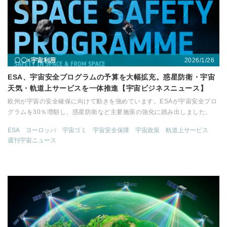
2026/1/26
〇〇×宇宙利用
ESA、宇宙安全プログラムの予算を大幅拡充。惑星防衛・宇宙
天気・軌道上サービスを一体推進【宇宙ビジネスニュース】
欧州が宇宙の安全確保に向けて動きを強めています。ESAが宇宙安全プロ
グラムを30％増額し、惑星防衛など主要施策の強化に踏み出しました。
ESA
ヨーロッパ
宇宙ゴミ
宇宙安全保障
宇宙政策
軌道上サービス
週刊宇宙ニュース