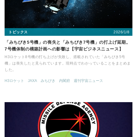
2026/1/8
トピックス
「みちびき5号機」の喪失と「みちびき7号機」の打上げ延期。
7号機体制の構築計画への影響は【宇宙ビジネスニュース】
H3ロケット8号機の打ち上げが失敗し、搭載されていた「みちびき5号
機」は喪失したと見られています。現時点でわかっていることをまとめま
した。
H3ロケット
JAXA
みちびき
内閣府
週刊宇宙ニュース