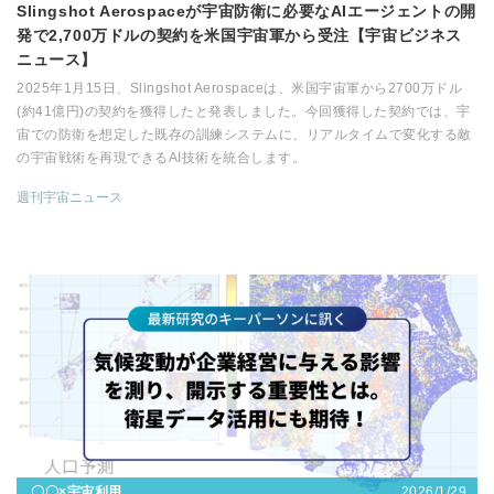
Slingshot Aerospaceが宇宙防衛に必要なAIエージェントの開
発で2,700万ドルの契約を米国宇宙軍から受注【宇宙ビジネス
ニュース】
2025年1月15日、Slingshot Aerospaceは、米国宇宙軍から2700万ドル
(約41億円)の契約を獲得したと発表しました。今回獲得した契約では、宇
宙での防衛を想定した既存の訓練システムに、リアルタイムで変化する敵
の宇宙戦術を再現できるAI技術を統合します。
週刊宇宙ニュース
2026/1/29
〇〇×宇宙利用