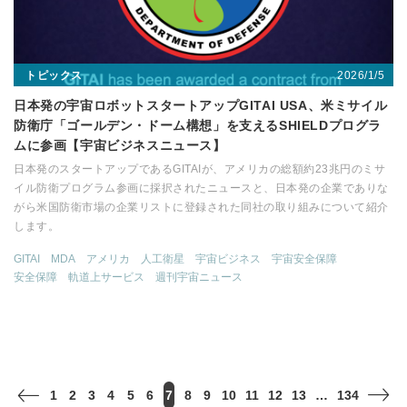
2026/1/5
トピックス
日本発の宇宙ロボットスタートアップGITAI USA、米ミサイル
防衛庁「ゴールデン・ドーム構想」を支えるSHIELDプログラ
ムに参画【宇宙ビジネスニュース】
日本発のスタートアップであるGITAIが、アメリカの総額約23兆円のミサ
イル防衛プログラム参画に採択されたニュースと、日本発の企業でありな
がら米国防衛市場の企業リストに登録された同社の取り組みについて紹介
します。
GITAI
MDA
アメリカ
人工衛星
宇宙ビジネス
宇宙安全保障
安全保障
軌道上サービス
週刊宇宙ニュース
1
2
3
4
5
6
7
8
9
10
11
12
13
…
134