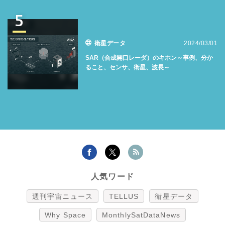
5
衛星データ
2024/03/01
SAR（合成開口レーダ）のキホン～事例、分か
ること、センサ、衛星、波長～
人気ワード
週刊宇宙ニュース
TELLUS
衛星データ
Why Space
MonthlySatDataNews