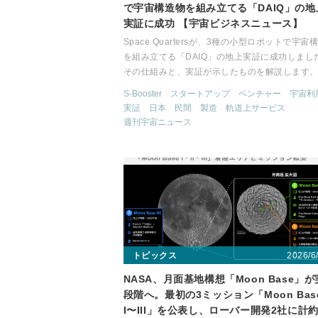
で宇宙構造物を組み立てる「DAIQ」の地
実証に成功 【宇宙ビジネスニュース】
Space Quartersが、3種の小型ロボットで宇宙
を組み立てる「DAIQ」の地上実証に成功しまし
その仕組みと、実証が示したものを解説します
S-Booster
スタートアップ
ベンチャー
宇宙利
実証
日本
民間
製造
軌道上サービス
週刊宇宙ニュース
2026/6
トピックス
NASA、月面基地構想「Moon Base」
段階へ。最初の3ミッション「Moon Bas
I〜III」を公表し、ローバー開発2社に計約4