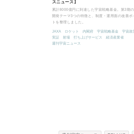
スニュース】
累計8000億円に到達した宇宙戦略基金。第3期
開発テーマ3つの特徴と、制度・運用面の改善ポ
トを整理しました。
JAXA
ロケット
内閣府
宇宙戦略基金
宇宙政
実証
射場
打ち上げサービス
経済産業省
週刊宇宙ニュース