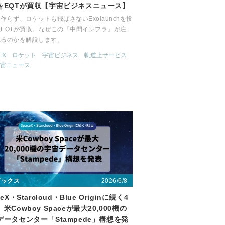
をEQTが買収【宇宙ビジネスニュース】
作らず、ロケットも飛ばさないExolaunchを投
EQTが買収。なぜこの『中間インフラ』が注
れるのかを解説します。
EX
ロケット
宇宙ビジネス
軌道上サービス
宙ニュース
2026/6/8
ピックス
ceX・Starcloud・Blue Originに続く4
米Cowboy Spaceが最大20,000機の
データセンター「Stampede」構想を発