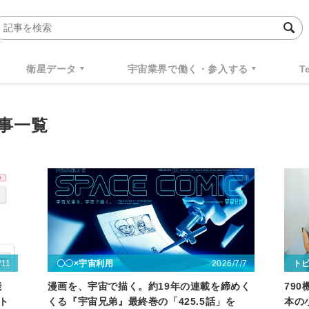
衛星データ
宇宙業界で働く・参入する
T
の記事一覧
/11
2026/7/7
〇〇×宇宙利用
ト
能
漫画を、宇宙で描く。約19年の連載を締めく
79
ット
くる『宇宙兄弟』最終巻の「425.5話」を
本の