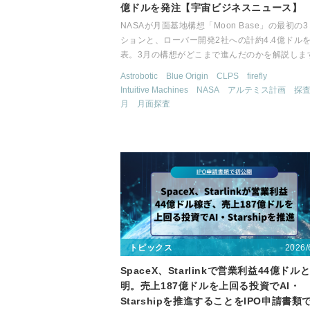
億ドルを発注【宇宙ビジネスニュース】
NASAが月面基地構想「Moon Base」の最初の
ションと、ローバー開発2社への計約4.4億ドル
表。3月の構想がどこまで進んだのかを解説しま
Astrobotic
Blue Origin
CLPS
firefly
Intuitive Machines
NASA
アルテミス計画
探
月
月面探査
2026/
トピックス
SpaceX、Starlinkで営業利益44億ドル
明。売上187億ドルを上回る投資でAI・
Starshipを推進することをIPO申請書類