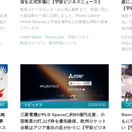
ー
宙を正式市場に【宇宙ビジネスニュース】
超に
【宇
軌道上データセンターから地上解析まで、用途に応じ
た製品群を一挙に公開しました。Planet Labsや
ク氏率
衛星デ
Axiom Spaceなど宇宙企業6社との連携も同時に発表
産の
次い
しています。
続く
化の
Axiom Space
Planet Labs
宇宙ビジネス
ICEYE
軌道上サービス
週刊宇宙ニュース
宇宙ビ
ン
週刊宇
4/1
2026/3/30
トピックス
〇
戦略
三菱電機がPLD Spaceに約90億円出資、小
Sie
事
型衛星の打上げ枠を優先確保。欧州ロケット
もに
ネス
企業はアジア進出の足がかりに【宇宙ビジネ
い【