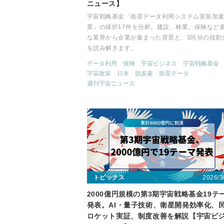
ニュース】
宇宙戦略基金「衛星データ利用システム実装加
業」の採択17件を分析。建設、林業、保険など
な業界から企業が集まった背景と、3区分の役割
を読み解きます。
データ利用
保険
宇宙ビジネス
宇宙戦略基金
宇宙政策
日本
脱炭素
衛星データ
週刊宇宙ニュース
2026/3
トピックス
2000億円規模の第3期宇宙戦略基金19テ
発表。AI・量子技術、衛星開発効率化、
ロケット実証、制度改善を解説【宇宙ビ