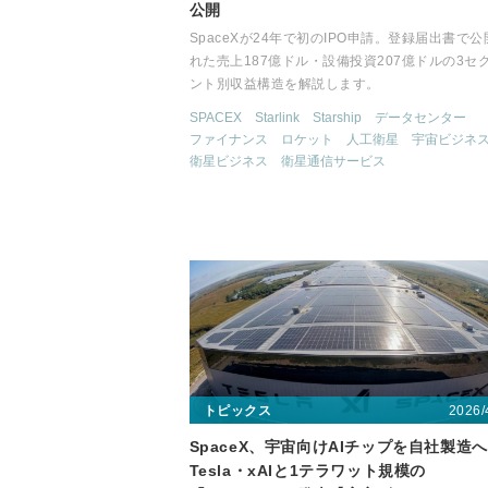
公開
SpaceXが24年で初のIPO申請。登録届出書で公
れた売上187億ドル・設備投資207億ドルの3セ
ント別収益構造を解説します。
SPACEX
Starlink
Starship
データセンター
ファイナンス
ロケット
人工衛星
宇宙ビジネ
衛星ビジネス
衛星通信サービス
2026/
トピックス
SpaceX、宇宙向けAIチップを自社製造
Tesla・xAIと1テラワット規模の