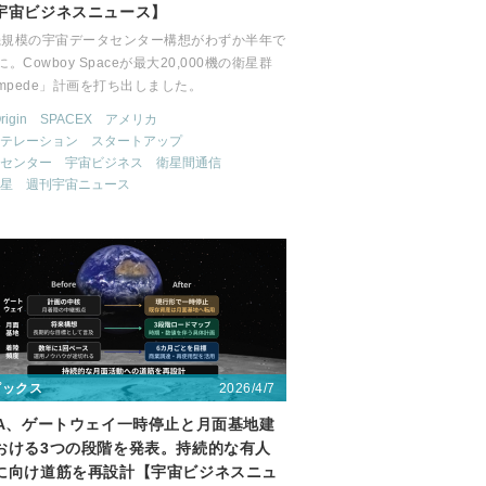
宇宙ビジネスニュース】
機規模の宇宙データセンター構想がわずか半年で
に。Cowboy Spaceが最大20,000機の衛星群
ampede」計画を打ち出しました。
rigin
SPACEX
アメリカ
テレーション
スタートアップ
センター
宇宙ビジネス
衛星間通信
星
週刊宇宙ニュース
2026/4/7
ピックス
SA、ゲートウェイ一時停止と月面基地建
おける3つの段階を発表。持続的な有人
に向け道筋を再設計【宇宙ビジネスニュ