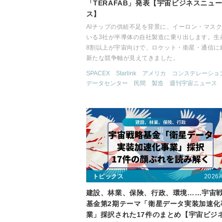
「TERAFAB」発表【宇宙ビジネスニュ
ス】
AIチップの供給不足を背景に、イーロン・マス
いる3社が半導体の自社製造に乗り出します。生
8割以上が宇宙向けで、ロケット・衛星・通信に
新たな競争軸が見えてきました。
SPACEX
Starlink
アメリカ
コンステレーショ
データセンター
民間
製造
週刊宇宙ニュース
2026/
トピックス
建設、林業、保険、行政、環境……宇宙
基金第2期テーマ「衛星データ実装加速化
業」採択された17件のまとめ【宇宙ビジ