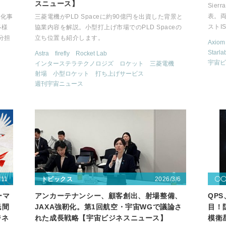
スニュース】
Sier
表。
速化事
三菱電機がPLD Spaceに約90億円を出資した背景と
ストI
多様
協業内容を解説。小型打上げ市場でのPLD Spaceの
分担
立ち位置も紹介します。
Axiom
Starla
Astra
firefly
Rocket Lab
宇宙ビ
インターステラテクノロジズ
ロケット
三菱電機
射場
小型ロケット
打ち上げサービス
週刊宇宙ニュース
/11
2026/3/6
トピックス
〇
ーマ
アンカーテナンシー、顧客創出、射場整備、
QPS
民間
JAXA強靭化。第1回航空・宇宙WGで議論さ
目！
ジネ
れた成長戦略【宇宙ビジネスニュース】
模衛