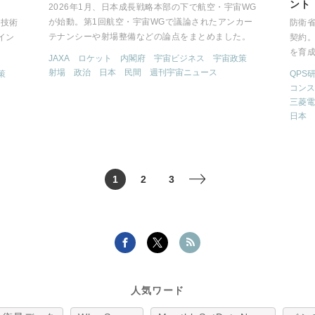
ント
2026年1月、日本成長戦略本部の下で航空・宇宙WG
が始動。第1回航空・宇宙WGで議論されたアンカー
の技術
防衛省
テナンシーや射場整備などの論点をまとめました。
イン
契約
を育
JAXA
ロケット
内閣府
宇宙ビジネス
宇宙政策
射場
政治
日本
民間
週刊宇宙ニュース
策
QPS
コンス
三菱電
日本
1
2
3
>
人気ワード