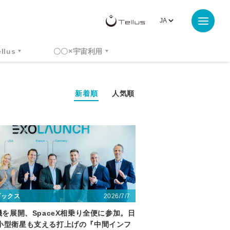
ellus
〇〇×宇宙利用
新着順
人気順
2026/7/7
ピックス
0機を展開、SpaceX相乗り全便に参加。日
小型衛星も支える打上げの『中間インフ