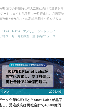
】
Aが月面での持続的な有人活動に向けて道筋を再
。ゲートウェイを現行形で一時停止し、月面基地
段階整備と6カ月ごとの高頻度着陸へ舵を切りま
。
JAXA
NASA
アメリカ
ゲートウェイ
ジネス
月
月面探査
週刊宇宙ニュース
2026/4/6
ピックス
ータ企業ICEYEとPlanet Labsが黒字
兆し、受注残高は両社合計で4,000億円