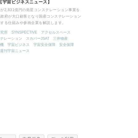
【宇宙ビジネスニュース】
が2,831億円の衛星コンステレーション事業を
。政府が大口顧客となり国産コンステレーション
成する仕組みや参画企業を解説します。
研究所
SYNSPECTIVE
アクセルスペース
テレーション
スカパーJSAT
三井物産
機
宇宙ビジネス
宇宙安全保障
安全保障
週刊宇宙ニュース