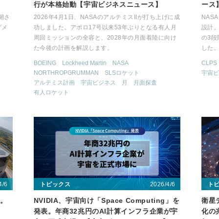
行が本格始動【宇宙ビジネスニュース】
ース
開さ
2026年4月1日、NASAのアルテミスIIが打ち上げに成
NAS
グメ
功しました。アポロ17号以来53年ぶりとなる有人月
設計
周回ミッションの全容と、2028年の月面着陸に向け
の3
た今後の計画を解説します。
した
ス
BOEING
Lockheed Martin
NASA
CLPS
NORTHROPGRUMMAN
SLSロケット
宇宙ビ
アルテミス計画
宇宙ビジネス
月
月面探査
有人ロケット
4/6
2026/4/6
トピックス
ト
へ。
NVIDIA、宇宙向け「Space Computing」を
衛星デ
発表。年商32兆円のAI計算インフラ企業が宇
化の