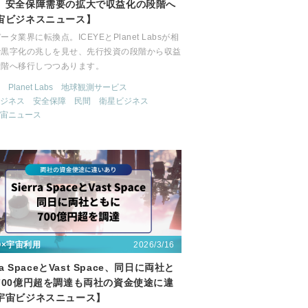
。安全保障需要の拡大で収益化の段階へ
宙ビジネスニュース】
ータ業界に転換点。ICEYEとPlanet Labsが相
で黒字化の兆しを見せ、先行投資の段階から収益
段階へ移行しつつあります。
Planet Labs
地球観測サービス
ジネス
安全保障
民間
衛星ビジネス
宙ニュース
2026/3/16
〇×宇宙利用
rra SpaceとVast Space、同日に両社と
700億円超を調達も両社の資金使途に違
宇宙ビジネスニュース】