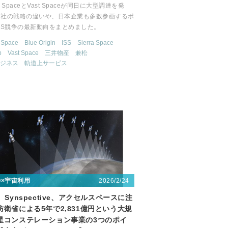
ra SpaceとVast Spaceが同日に大型調達を発
両社の戦略の違いや、日本企業も多数参画するポ
SS競争の最新動向をまとめました。
 Space
Blue Origin
ISS
Sierra Space
b
Vast Space
三井物産
兼松
ジネス
軌道上サービス
2026/2/24
〇×宇宙利用
、Synspective、アクセルスペースに注
防衛省による5年で2,831億円という大規
星コンステレーション事業の3つのポイ