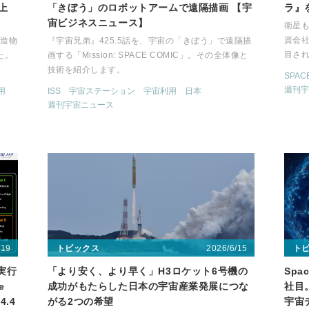
上
「きぼう」のロボットアームで遠隔描画 【宇
ラ』
宙ビジネスニュース】
衛星も
資会社
構造物
『宇宙兄弟』425.5話を、宇宙の「きぼう」で遠隔描
目さ
た。
画する「Mission: SPACE COMIC」。その全体像と
。
技術を紹介します。
SPAC
週刊宇
用
ISS
宇宙ステーション
宇宙利用
日本
週刊宇宙ニュース
/19
2026/6/15
トピックス
ト
が実行
「より安く、より早く」H3ロケット6号機の
Spa
e
成功がもたらした日本の宇宙産業発展につな
社目。
.4
がる2つの希望
宇宙