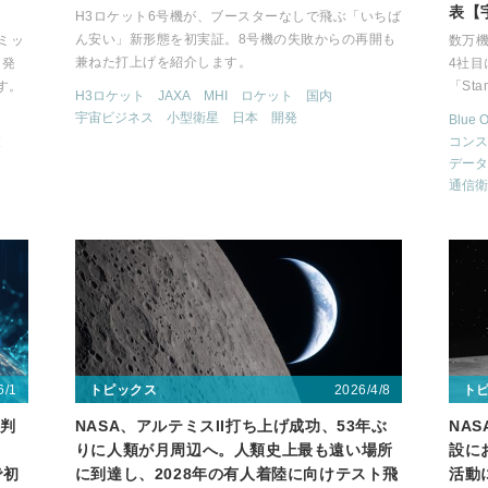
表【
H3ロケット6号機が、ブースターなしで飛ぶ「いちば
ん安い」新形態を初実証。8号機の失敗からの再開も
3ミッ
数万
兼ねた打上げを紹介します。
を発
4社目
す。
「St
H3ロケット
JAXA
MHI
ロケット
国内
宇宙ビジネス
小型衛星
日本
開発
Blue O
査
コンス
データ
通信衛
6/1
2026/4/8
トピックス
ト
と判
NASA、アルテミスII打ち上げ成功、53年ぶ
NA
りに人類が月周辺へ。人類史上最も遠い場所
設に
で初
に到達し、2028年の有人着陸に向けテスト飛
活動