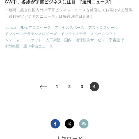
GW中、各紙が宇宙ビジネスに注目 [週刊ニュース]
一週間に起きた国内外の宇宙ビジネスニュースを厳選してお届けする連載
「週刊宇宙ビジネスニュース」は毎週月曜日更新！
ispace
PDエアロスペース
アクセルスペース
アストロスケール
インターステラテクノロジーズ
インフォステラ
スペースシフト
ベンチャー
ロケット
人工衛星
国内
地球観測サービス
宇宙旅行
小型衛星
週刊宇宙ニュース
1
2
3
4
<
人気ワード