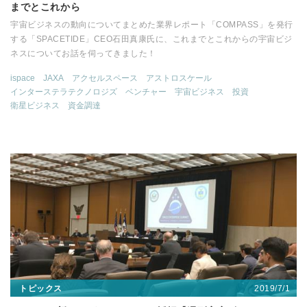
までとこれから
宇宙ビジネスの動向についてまとめた業界レポート「COMPASS」を発行
する「SPACETIDE」CEO石田真康氏に、これまでとこれからの宇宙ビジ
ネスについてお話を伺ってきました！
ispace
JAXA
アクセルスペース
アストロスケール
インターステラテクノロジズ
ベンチャー
宇宙ビジネス
投資
衛星ビジネス
資金調達
2019/7/1
トピックス