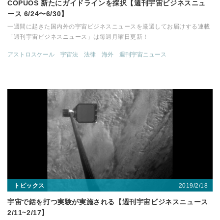
COPUOS 新たにガイドラインを採択【週刊宇宙ビジネスニュ
ース 6/24〜6/30】
一週間に起きた国内外の宇宙ビジネスニュースを厳選してお届けする連載
「週刊宇宙ビジネスニュース」は毎週月曜日更新！
アストロスケール
宇宙法
法律
海外
週刊宇宙ニュース
2019/2/18
トピックス
宇宙で銛を打つ実験が実施される【週刊宇宙ビジネスニュース
2/11~2/17】