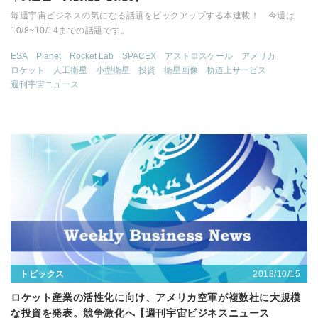
毎週宇宙ビジネスの気になる話題をピックアップする本連載！ 今週は
10/8~10/14までの話題です。
ESA
Planet
Rocket Lab
SPACEX
アストロスケール
アメリカ
ロケット
人工衛星
小型衛星
投資
衛星画像
軌道上サービス
週刊宇宙ニュース
2018/10/15
トピックス
ロケット産業の活性化に向け、アメリカ空軍が複数社に大規模
な投資を発表。競争激化へ【週刊宇宙ビジネスニュース