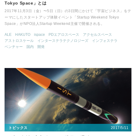
Tokyo Space」とは
2017年11月3日（金）〜5日（日）の3日間にかけて「宇宙ビジネス」をテ
ーマにしたスタートアップ体験イベント「Startup Weekend Tokyo
Space」がNPO法人Startup Weekend主催で開催される。
ALE
HAKUTO
ispace
PDエアロスペース
アクセルスペース
アストロスケール
インターステラテクノロジーズ
インフォステラ
ベンチャー
国内
開発
2017/5/11
トピックス