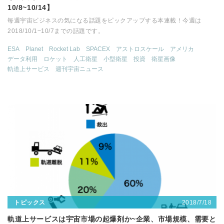
10/8~10/14】
毎週宇宙ビジネスの気になる話題をピックアップする本連載！今週は
2018/10/1~10/7までの話題です。
ESA
Planet
Rocket Lab
SPACEX
アストロスケール
アメリカ
データ利用
ロケット
人工衛星
小型衛星
投資
衛星画像
軌道上サービス
週刊宇宙ニュース
2018/7/18
トピックス
軌道上サービスは宇宙市場の起爆剤か~企業、市場規模、需要と