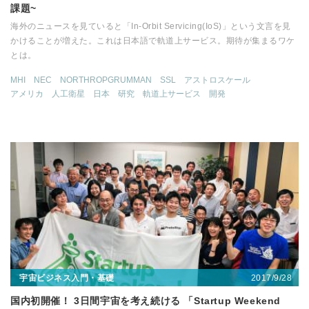
課題~
海外のニュースを見ていると「In-Orbit Servicing(IoS)」という文言を見
かけることが増えた。これは日本語で軌道上サービス。期待が集まるワケ
とは。
MHI
NEC
NORTHROPGRUMMAN
SSL
アストロスケール
アメリカ
人工衛星
日本
研究
軌道上サービス
開発
2017/9/28
宇宙ビジネス入門・基礎
国内初開催！ 3日間宇宙を考え続ける 「Startup Weekend