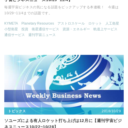
毎週宇宙ビジネスの気になる話題をピックアップする本連載！ 今週は
10/29~11/4までの話題です。
KYMETA
Planetary Resources
アストロスケール
ロケット
人工衛星
小型衛星
投資
衛星通信サービス
資源・エネルギー
軌道上サービス
通信サービス
週刊宇宙ニュース
2018/10/29
トピックス
ソユーズによる有人ロケット打ち上げは12月に【週刊宇宙ビジ
ネスニュース10/22~10/28】