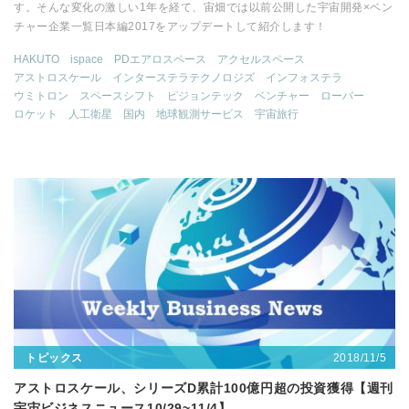
す。そんな変化の激しい1年を経て、宙畑では以前公開した宇宙開発×ベン
チャー企業一覧日本編2017をアップデートして紹介します！
HAKUTO
ispace
PDエアロスペース
アクセルスペース
アストロスケール
インターステラテクノロジズ
インフォステラ
ウミトロン
スペースシフト
ピジョンテック
ベンチャー
ローバー
ロケット
人工衛星
国内
地球観測サービス
宇宙旅行
2018/11/5
トピックス
アストロスケール、シリーズD累計100億円超の投資獲得【週刊
宇宙ビジネスニュース10/29~11/4】