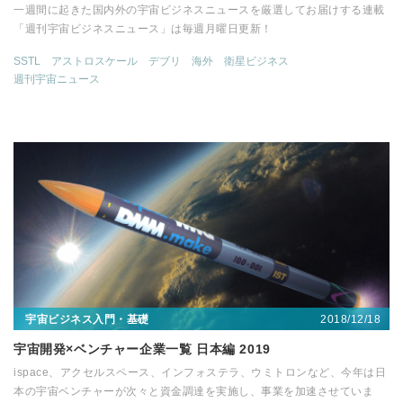
一週間に起きた国内外の宇宙ビジネスニュースを厳選してお届けする連載
「週刊宇宙ビジネスニュース」は毎週月曜日更新！
SSTL
アストロスケール
デブリ
海外
衛星ビジネス
週刊宇宙ニュース
2018/12/18
宇宙ビジネス入門・基礎
宇宙開発×ベンチャー企業一覧 日本編 2019
ispace、アクセルスペース、インフォステラ、ウミトロンなど、今年は日
本の宇宙ベンチャーが次々と資金調達を実施し、事業を加速させていま