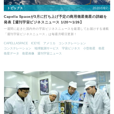
2020/1/27
トピックス
Capella Spaceが3月に打ち上げ予定の商用衛星衛星の詳細を
発表【週刊宇宙ビジネスニュース 1/20〜1/26】
一週間に起きた国内外の宇宙ビジネスニュースを厳選してお届けする連載
「週刊宇宙ビジネスニュース」は毎週月曜日更新！
CAPELLASPACE
ICEYE
アメリカ
コンステレーション
コンステレーション
地球観測サービス
宇宙ビジネス
小型衛星
衛星
衛星データ
衛星画像
週刊宇宙ニュース