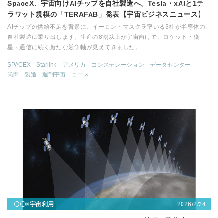
SpaceX、宇宙向けAIチップを自社製造へ。Tesla・xAIと1テ
ラワット規模の「TERAFAB」発表【宇宙ビジネスニュース】
AIチップの供給不足を背景に、イーロン・マスク氏率いる3社が半導体の
自社製造に乗り出します。生産の8割以上が宇宙向けで、ロケット・衛
星・通信に続く新たな競争軸が見えてきました。
SPACEX
Starlink
アメリカ
コンステレーション
データセンター
民間
製造
週刊宇宙ニュース
2026/2/24
〇〇×宇宙利用