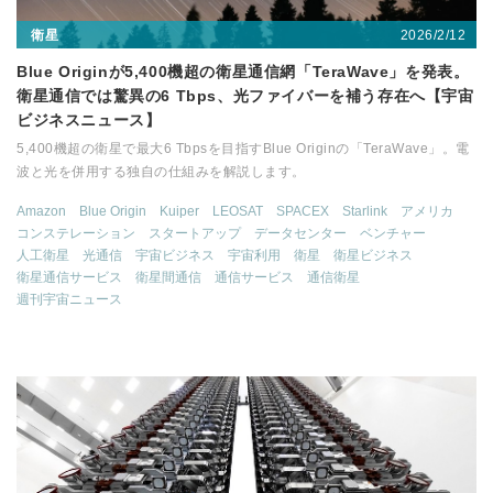
2026/2/12
衛星
Blue Originが5,400機超の衛星通信網「TeraWave」を発表。
衛星通信では驚異の6 Tbps、光ファイバーを補う存在へ【宇宙
ビジネスニュース】
5,400機超の衛星で最大6 Tbpsを目指すBlue Originの「TeraWave」。電
波と光を併用する独自の仕組みを解説します。
Amazon
Blue Origin
Kuiper
LEOSAT
SPACEX
Starlink
アメリカ
コンステレーション
スタートアップ
データセンター
ベンチャー
人工衛星
光通信
宇宙ビジネス
宇宙利用
衛星
衛星ビジネス
衛星通信サービス
衛星間通信
通信サービス
通信衛星
週刊宇宙ニュース