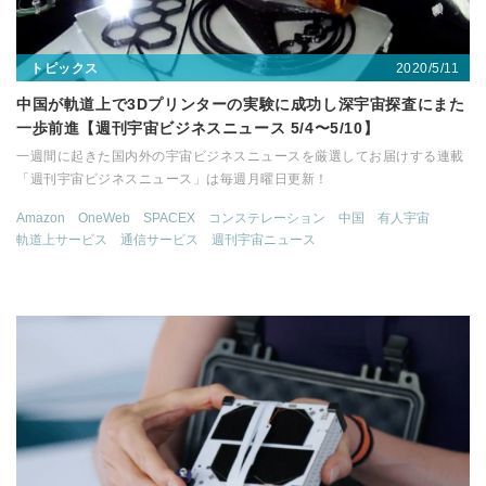
2020/5/11
トピックス
中国が軌道上で3Dプリンターの実験に成功し深宇宙探査にまた
一歩前進【週刊宇宙ビジネスニュース 5/4〜5/10】
一週間に起きた国内外の宇宙ビジネスニュースを厳選してお届けする連載
「週刊宇宙ビジネスニュース」は毎週月曜日更新！
Amazon
OneWeb
SPACEX
コンステレーション
中国
有人宇宙
軌道上サービス
通信サービス
週刊宇宙ニュース