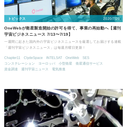
2020/7/20
トピックス
OneWebが衛星製造開始の許可を得て、事業の再始動へ【週刊
宇宙ビジネスニュース 7/13〜7/19】
一週間に起きた国内外の宇宙ビジネスニュースを厳選してお届けする連載
「週刊宇宙ビジネスニュース」は毎週月曜日更新！
Chapter11
ClydeSpace
INTELSAT
OneWeb
SES
コンステレーション
ヨーロッパ
小型衛星
衛星通信サービス
資金調達
週刊宇宙ニュース
電気推進