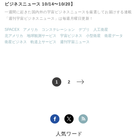
ビジネスニュース 10/14〜10/20】
一週間に起きた国内外の宇宙ビジネスニュースを厳選してお届けする連載
「週刊宇宙ビジネスニュース」は毎週月曜日更新！
SPACEX
アメリカ
コンステレーション
デブリ
人工衛星
北アメリカ
地球観測サービス
宇宙ビジネス
小型衛星
衛星データ
衛星ビジネス
軌道上サービス
週刊宇宙ニュース
1
2
>
人気ワード