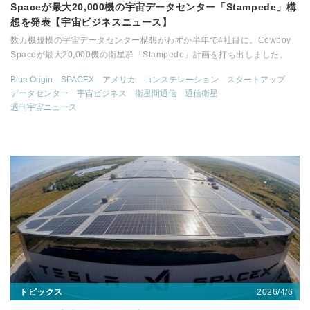
Spaceが最大20,000機の宇宙データセンター「Stampede」構
想を発表【宇宙ビジネスニュース】
数万機規模の宇宙データセンター構想がわずか半年で4社目に。Cowboy
Spaceが最大20,000機の衛星群「Stampede」計画を打ち出しました。
Blue Origin
SPACEX
アメリカ
コンステレーション
スタートアップ
データセンター
宇宙ビジネス
衛星間通信
通信衛星
週刊宇宙ニュース
2026/4/6
トピックス