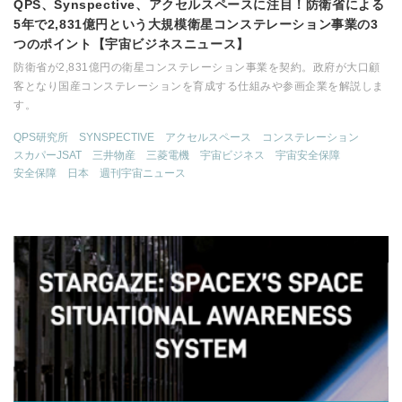
QPS、Synspective、アクセルスペースに注目！防衛省による
5年で2,831億円という大規模衛星コンステレーション事業の3
つのポイント【宇宙ビジネスニュース】
防衛省が2,831億円の衛星コンステレーション事業を契約。政府が大口顧
客となり国産コンステレーションを育成する仕組みや参画企業を解説しま
す。
QPS研究所
SYNSPECTIVE
アクセルスペース
コンステレーション
スカパーJSAT
三井物産
三菱電機
宇宙ビジネス
宇宙安全保障
安全保障
日本
週刊宇宙ニュース