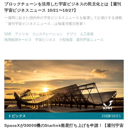
ブロックチェーンを活用した宇宙ビジネスの民主化とは【週刊
宇宙ビジネスニュース 10/21〜10/27】
一週間に起きた国内外の宇宙ビジネスニュースを厳選してお届けする連載
「週刊宇宙ビジネスニュース」は毎週月曜日更新！
SAR
アメリカ
コンステレーション
デブリ
人工衛星
地球観測サービス
宇宙ビジネス
小型衛星
週刊宇宙ニュース
2019/10/21
トピックス
SpaceXが30000機のStarlink衛星打ち上げを申請！【週刊宇宙