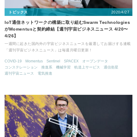
2020/4/27
トピックス
IoT通信ネットワークの構築に取り組むSwarm Technologies
がMomentusと契約締結【週刊宇宙ビジネスニュース 4/20〜
4/26】
一週間に起きた国内外の宇宙ビジネスニュースを厳選してお届けする連載
「週刊宇宙ビジネスニュース」は毎週月曜日更新！
COVID-19
Momentus
Sentinel
SPACEX
オープンデータ
コンステレーション
推進系
機械学習
軌道上サービス
通信衛星
週刊宇宙ニュース
電気推進