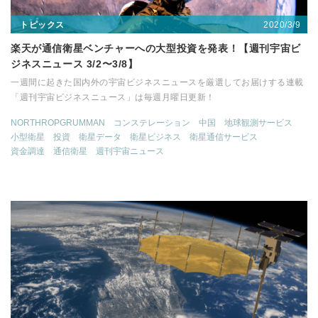
2020/3/9
トピックス
楽天が通信衛星ベンチャーへの大型投資を発表！【週刊宇宙ビ
ジネスニュース 3/2〜3/8】
一週間に起きた国内外の宇宙ビジネスニュースを厳選してお届けする連載
「週刊宇宙ビジネスニュース」は毎週月曜日更新！
NORTHROPGRUMMAN
コンステレーション
中国
地球観測サービス
小型衛星
投資
衛星データ
衛星ビジネス
衛星通信サービス
資金調達
通信衛星
週刊宇宙ニュース