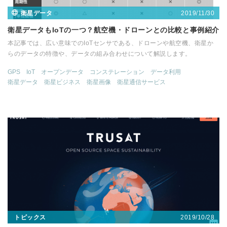
2019/11/30
衛星データ
衛星データもIoTの一つ？航空機・ドローンとの比較と事例紹介
本記事では、広い意味でのIoTセンサである、ドローンや航空機、衛星か
らのデータの特徴や、データの組み合わせについて解説します。
GPS
IoT
オープンデータ
コンステレーション
データ利用
衛星データ
衛星ビジネス
衛星画像
衛星通信サービス
2019/10/28
トピックス