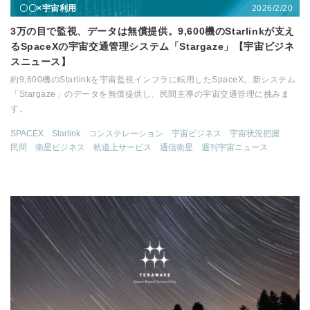
2026/2/20
〇〇×宇宙利用
3万の目で監視、データは無償提供。9,600機のStarlinkが支え
るSpaceXの宇宙交通管理システム「Stargaze」【宇宙ビジネ
スニュース】
約9,600機のStarlinkを宇宙監視インフラに転用したSpaceX。新システム
「Stargaze」のデータを無償提供し、民間主導の宇宙交通管理に挑みま
す。
SPACEX
Starlink
コンステレーション
宇宙ビジネス
宇宙状況把握
民間
衛星ビジネス
軌道上サービス
通信衛星
週刊宇宙ニュース