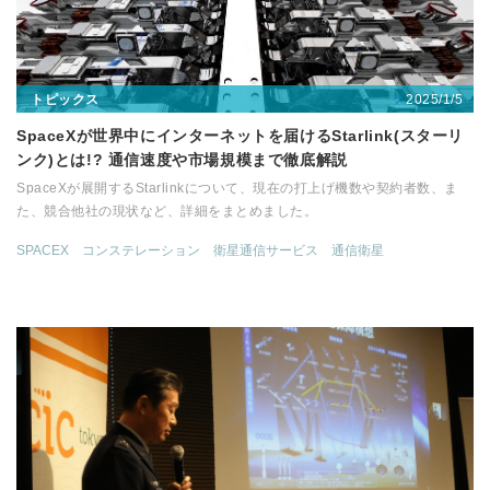
2025/1/5
トピックス
SpaceXが世界中にインターネットを届けるStarlink(スターリ
ンク)とは!? 通信速度や市場規模まで徹底解説
SpaceXが展開するStarlinkについて、現在の打上げ機数や契約者数、ま
た、競合他社の現状など、詳細をまとめました。
SPACEX
コンステレーション
衛星通信サービス
通信衛星