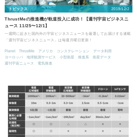
2019/12/2
トピックス
ThrustMeの推進機が軌道投入に成功！【週刊宇宙ビジネスニ
ュース 11/25〜12/1】
一週間に起きた国内外の宇宙ビジネスニュースを厳選してお届けする連載
「週刊宇宙ビジネスニュース」は毎週月曜日更新！
Planet
ThrustMe
アメリカ
コンステレーション
データ利用
ヨーロッパ
地球観測サービス
小型衛星
推進系
衛星データ
週刊宇宙ニュース
電気推進