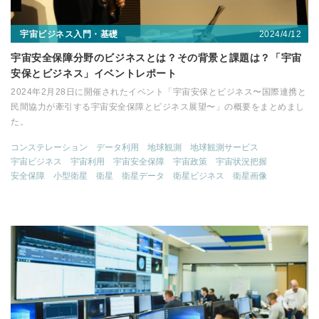
2024/4/12
宇宙ビジネス入門・基礎
宇宙安全保障分野のビジネスとは？その背景と課題は？「宇宙
安保とビジネス」イベントレポート
2024年2月28日に開催されたイベント「宇宙安保とビジネス〜国際連携と
民間協力が牽引する宇宙安全保障とビジネス展望〜」の概要をまとめまし
た。
コンステレーション
データ利用
地球観測
地球観測サービス
宇宙ビジネス
宇宙利用
宇宙安全保障
宇宙政策
宇宙状況把握
安全保障
小型衛星
衛星
衛星データ
衛星ビジネス
衛星画像