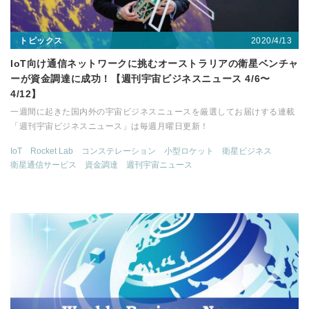
2020/4/13
トピックス
IoT向け通信ネットワークに挑むオーストラリアの衛星ベンチャ
ーが資金調達に成功！【週刊宇宙ビジネスニュース 4/6〜
4/12】
一週間に起きた国内外の宇宙ビジネスニュースを厳選してお届けする連載
「週刊宇宙ビジネスニュース」は毎週月曜日更新！
IoT
Rocket Lab
コンステレーション
小型ロケット
衛星ビジネス
衛星通信サービス
資金調達
週刊宇宙ニュース