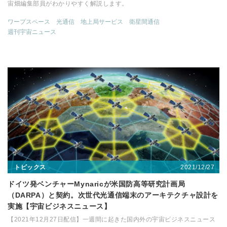
宙畑編集部員がわかりやすく解説します。
ワープスペース
光通信
地上局サービス
衛星間通信
週刊宇宙ニュース
2021/12/27
トピックス
ドイツ発ベンチャーMynaricが米国防高等研究計画局
（DARPA）と契約。次世代光通信端末のアーキテクチャ設計を
実施【宇宙ビジネスニュース】
【2021年12月27日配信】一週間に起きた国内外の宇宙ビジネスニュース