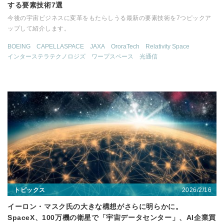
する要素技術7選
今後の宇宙ビジネスに変革をもたらしうる最新の要素技術を7つピックア
ップして紹介します。
BOEING
CAPELLASPACE
JAXA
OroraTech
Relativity Space
インターステラテクノロジズ
ワープスペース
光通信
2026/2/16
トピックス
イーロン・マスク氏の大きな構想がさらに明らかに。
SpaceX、100万機の衛星で「宇宙データセンター」、AI企業買