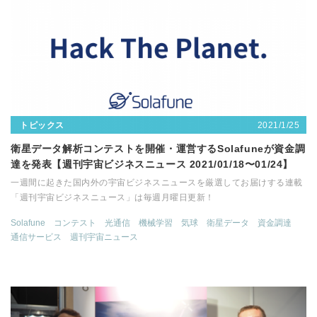
2021/1/25
トピックス
衛星データ解析コンテストを開催・運営するSolafuneが資金調
達を発表【週刊宇宙ビジネスニュース 2021/01/18〜01/24】
一週間に起きた国内外の宇宙ビジネスニュースを厳選してお届けする連載
「週刊宇宙ビジネスニュース」は毎週月曜日更新！
Solafune
コンテスト
光通信
機械学習
気球
衛星データ
資金調達
通信サービス
週刊宇宙ニュース