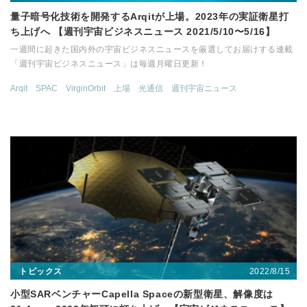
量子暗号化技術を開発するArqitが上場。2023年の実証衛星打
ち上げへ 【週刊宇宙ビジネスニュース 2021/5/10〜5/16】
一週間に起きた国内外の宇宙ビジネスニュースを厳選してお届けする連載
「週刊宇宙ビジネスニュース」は毎週月曜日更新！
Arqit
SPAC
VirginOrbit
上場
光通信
週刊宇宙ニュース
2022/8/15
トピックス
小型SARベンチャーCapella Spaceの新型衛星、解像度は