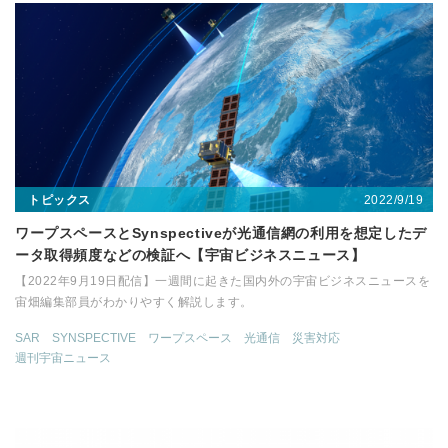
2022/9/19
トピックス
ワープスペースとSynspectiveが光通信網の利用を想定したデ
ータ取得頻度などの検証へ【宇宙ビジネスニュース】
【2022年9月19日配信】一週間に起きた国内外の宇宙ビジネスニュースを
宙畑編集部員がわかりやすく解説します。
SAR
SYNSPECTIVE
ワープスペース
光通信
災害対応
週刊宇宙ニュース