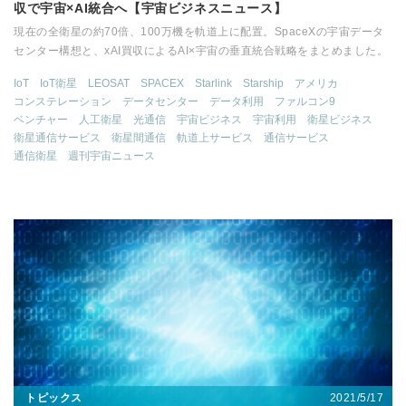
収で宇宙×AI統合へ【宇宙ビジネスニュース】
現在の全衛星の約70倍、100万機を軌道上に配置。SpaceXの宇宙データ
センター構想と、xAI買収によるAI×宇宙の垂直統合戦略をまとめました。
IoT
IoT衛星
LEOSAT
SPACEX
Starlink
Starship
アメリカ
コンステレーション
データセンター
データ利用
ファルコン9
ベンチャー
人工衛星
光通信
宇宙ビジネス
宇宙利用
衛星ビジネス
衛星通信サービス
衛星間通信
軌道上サービス
通信サービス
通信衛星
週刊宇宙ニュース
2021/5/17
トピックス