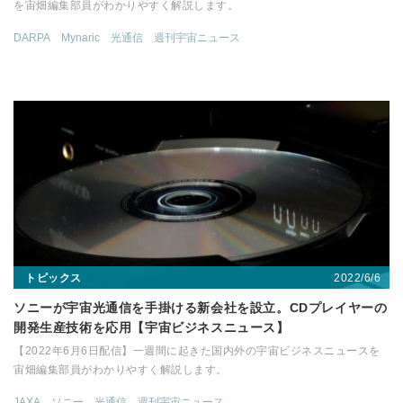
を宙畑編集部員がわかりやすく解説します。
DARPA
Mynaric
光通信
週刊宇宙ニュース
2022/6/6
トピックス
ソニーが宇宙光通信を手掛ける新会社を設立。CDプレイヤーの
開発生産技術を応用【宇宙ビジネスニュース】
【2022年6月6日配信】一週間に起きた国内外の宇宙ビジネスニュースを
宙畑編集部員がわかりやすく解説します。
JAXA
ソニー
光通信
週刊宇宙ニュース