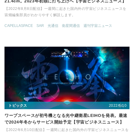
21.4cm。2023年初頭に打ち上げへ【宇宙ビジネスニュース】
【2022年8月8日配信】一週間に起きた国内外の宇宙ビジネスニュースを
宙畑編集部員がわかりやすく解説します。
CAPELLASPACE
SAR
光通信
衛星間通信
週刊宇宙ニュース
2022/6/10
トピックス
ワープスペースが初号機となる光中継衛星LEIHOを発表。最速
で2024年冬からサービス開始予定【宇宙ビジネスニュース】
【2022年6月10日配信】一週間に起きた国内外の宇宙ビジネスニュースを