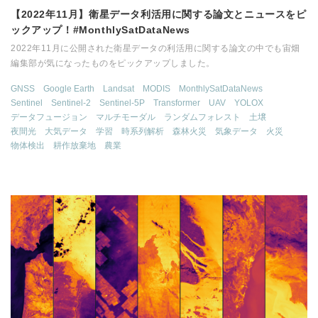
【2022年11月】衛星データ利活用に関する論文とニュースをピ
ックアップ！#MonthlySatDataNews
2022年11月に公開された衛星データの利活用に関する論文の中でも宙畑
編集部が気になったものをピックアップしました。
GNSS
Google Earth
Landsat
MODIS
MonthlySatDataNews
Sentinel
Sentinel-2
Sentinel-5P
Transformer
UAV
YOLOX
データフュージョン
マルチモーダル
ランダムフォレスト
土壌
夜間光
大気データ
学習
時系列解析
森林火災
気象データ
火災
物体検出
耕作放棄地
農業