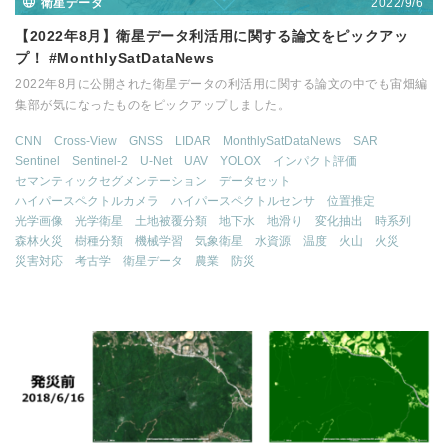
2022/9/6
衛星データ
【2022年8月】衛星データ利活用に関する論文をピックアッ
プ！ #MonthlySatDataNews
2022年8月に公開された衛星データの利活用に関する論文の中でも宙畑編
集部が気になったものをピックアップしました。
CNN
Cross-View
GNSS
LIDAR
MonthlySatDataNews
SAR
Sentinel
Sentinel-2
U-Net
UAV
YOLOX
インパクト評価
セマンティックセグメンテーション
データセット
ハイパースペクトルカメラ
ハイパースペクトルセンサ
位置推定
光学画像
光学衛星
土地被覆分類
地下水
地滑り
変化抽出
時系列
森林火災
樹種分類
機械学習
気象衛星
水資源
温度
火山
火災
災害対応
考古学
衛星データ
農業
防災