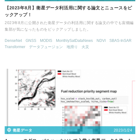
【2023年8月】衛星データ利活用に関する論文とニュースをピ
ックアップ！
2023年8月に公開された衛星データの利活用に関する論文の中でも宙畑編
集部が気になったものをピックアップしました。
DenseNet
GNSS
MODIS
MonthlySatDataNews
NDVI
SBAS-InSAR
Transformer
データフュージョン
地滑り
火災
2023/1/24
衛星データ