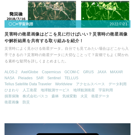
2022/7/21
〇〇×宇宙利用
災害時の衛星画像はどこを見に行けばいい？災害時の衛星画像
や解析結果を共有する取り組みを紹介！
災害時によく見かける衛星データ。自分でも見てみたい場合はどこから入
手できるの？災害時の衛星データに大切なことって？宙畑でもよく聞かれ
る素朴な疑問を詳しくまとめました。
ALOS-2
AxelGlobe
Copernicus
GCOM-C
GRUS
JAXA
MAXAR
NASA
Pleiades
SAR
Sentinel
TELLUS
Tellus Satellite Data Traveler
Worldview
アクセルスペース
データ利用
ひまわり
人工衛星
地球観測サービス
地球観測衛星
宇宙利用
損害保険
株式会社パスコ
森林
気候変動
火災
衛星データ
衛星画像
防災