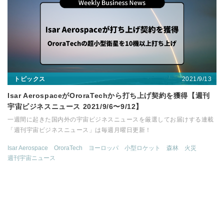
2021/9/13
トピックス
Isar AerospaceがOroraTechから打ち上げ契約を獲得【週刊
宇宙ビジネスニュース 2021/9/6〜9/12】
一週間に起きた国内外の宇宙ビジネスニュースを厳選してお届けする連載
「週刊宇宙ビジネスニュース」は毎週月曜日更新！
Isar Aerospace
OroraTech
ヨーロッパ
小型ロケット
森林
火災
週刊宇宙ニュース