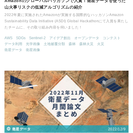
Amazonのグローバルハッカソンで入賞！衛星データを使った
山火事リスクの低減アルゴリズムの紹介
2022年夏に実施されたAmazonが実施する国際的なハッカソンAmazon
Sustainability Data Initiative (ASDI) Global Hackathonにて入賞を果たし
たチームに、その取り組み内容を伺いました！
AWS
SDGs
Sentinel-2
アイデア創出
オープンデータ
コンテスト
データ利用
光学画像
土地被覆分類
森林
森林火災
火災
衛星データ
衛星画像
2022/12/9
衛星データ