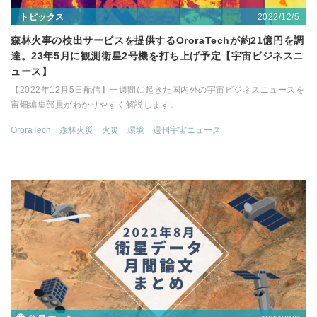
2022/12/5
トピックス
森林火事の検出サービスを提供するOroraTechが約21億円を調
達。23年5月に観測衛星2号機を打ち上げ予定【宇宙ビジネスニ
ュース】
【2022年12月5日配信】一週間に起きた国内外の宇宙ビジネスニュースを
宙畑編集部員がわかりやすく解説します。
OroraTech
森林火災
火災
環境
週刊宇宙ニュース