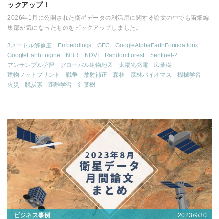
ックアップ！
2026年1月に公開された衛星データの利活用に関する論文の中でも宙畑編
集部が気になったものをピックアップしました。
3メートル解像度
Embeddings
GFC
GoogleAlphaEarthFoundations
GoogleEarthEngine
NBR
NDVI
RandomForest
Sentinel-2
アンサンブル学習
グローバル建物地図
太陽光発電
広葉樹
建物フットプリント
戦争
放射補正
森林
森林バイオマス
機械学習
火災
脱炭素
距離学習
針葉樹
2023/9/30
ビジネス事例