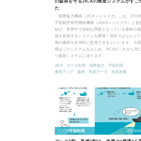
の森林を守るJICAの衛星システムがすご
た
「国際協力機構（JICA＝ジャイカ）」は、2016
宇宙航空研究開発機構（JAXA＝ジャクサ）と提
結び、世界中で深刻な問題となっている森林の
採を監視するシステムを開発！現在ではなんと7
国の森林を全球的に監視できるといいます。今
畑はこのシステムをはじめ、JICAがこれから世
つ最新システムに迫ります。
JICA
データ利用
国際協力
宇宙利用
東南アジア
森林
衛星データ
衛星画像
2019/6
〇〇×宇宙利用