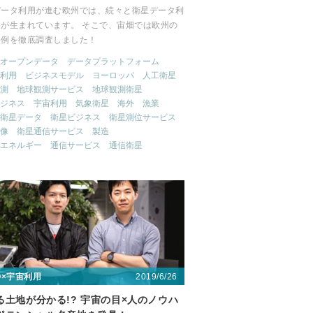
データ利用が進む欧州では、続々と衛星データ利
例が生まれています。 そこで、宙畑では欧州の
事例を徹底調査しました！
オープンデータ
データプラットフォーム
利用
ビジネスモデル
ヨーロッパ
人工衛星
測
地球観測サービス
地球観測衛星
ジネス
宇宙利用
気象衛星
海外
漁業
衛星データ
衛星ビジネス
衛星測位サービス
像
衛星通信サービス
製造
エネルギー
通信サービス
通信衛星
2019/6/26
〇×宇宙利用
る土地が分かる!? 宇宙の目×人のノウハ