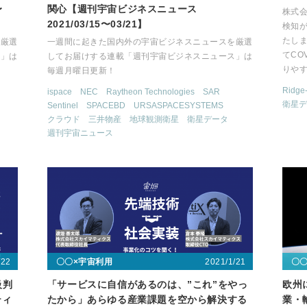
〜
関心【週刊宇宙ビジネスニュース
株式会
2021/03/15〜03/21】
検知が
たしま
を厳選
一週間に起きた国内外の宇宙ビジネスニュースを厳選
てCO
ス」は
してお届けする連載「週刊宇宙ビジネスニュース」は
りや
毎週月曜日更新！
Ridge-
ispace
NEC
Raytheon Technologies
SAR
衛星デ
Sentinel
SPACEBD
URSASPACESYSTEMS
クラウド
三井物産
地球観測衛星
衛星データ
週刊宇宙ニュース
/22
2021/1/21
〇〇×宇宙利用
〇
級判
「サービスに自信があるのは、”これ”をやっ
欧州
ティ
たから」あらゆる産業課題を空から解決する
業・