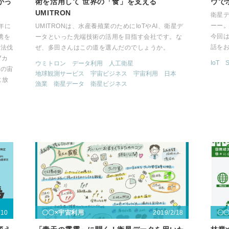
かっ
術を活用して 世界の「食」を支える
ウで
UMITRON
衛星
ーー
年に
UMITRONは、水産養殖業のためにIoTやAI、衛星デ
今回
携を
ータといった先端技術の活用を目指す会社です。な
話を
違法伐
ぜ、多田さんはこの道を選んだのでしょうか。
7カ
IoT
S
ウミトロン
データ利用
人工衛星
回の宙
地球観測サービス
宇宙ビジネス
宇宙利用
日本
に放
漁業
衛星データ
衛星ビジネス
/10
2019/2/18
〇〇×宇宙利用
〇