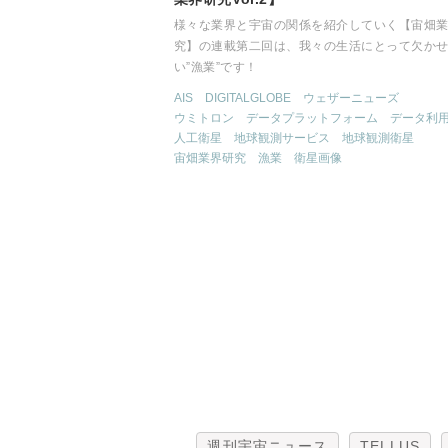
様々な業界と宇宙の関係を紹介していく【宙畑
究】の連載第二回は、我々の生活にとって欠か
い”漁業”です！
AIS
DIGITALGLOBE
ウェザーニューズ
ウミトロン
データプラットフォーム
データ利
人工衛星
地球観測サービス
地球観測衛星
宙畑業界研究
漁業
衛星画像
週刊宇宙ニュース
TELLUS