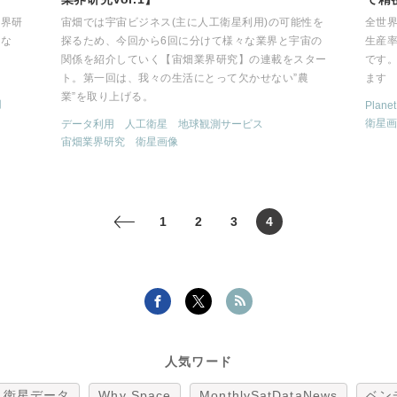
業界研
宙畑では宇宙ビジネス(主に人工衛星利用)の可能性を
全世界
せな
探るため、今回から6回に分けて様々な業界と宇宙の
生産
関係を紹介していく【宙畑業界研究】の連載をスター
です
ト。第一回は、我々の生活にとって欠かせない”農
ます
業”を取り上げる。
用
Planet
衛星画
データ利用
人工衛星
地球観測サービス
宙畑業界研究
衛星画像
1
2
3
4
<
人気ワード
衛星データ
Why Space
MonthlySatDataNews
ベン