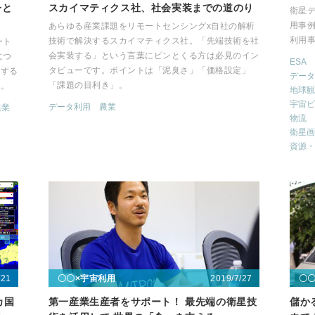
今と
スカイマティクス社、社会実装までの道のり
衛星
用事
あらゆる産業課題をリモートセンシングx自社の解析
利用
技術で解決するスカイマティクス社。「先端技術を社
ート
会実装する」という言葉にピンとくる方は必見のイン
につ
ESA
タビューです。ポイントは「泥臭さ」「価格設定」
躍する
データ
「課題の目利き」。
た。
地球観
宇宙ビ
データ利用
農業
農業
物流
衛星画
資源・
/21
2019/7/27
〇〇×宇宙利用
〇
カ国
第一産業生産者をサポート！ 最先端の衛星技
儲か