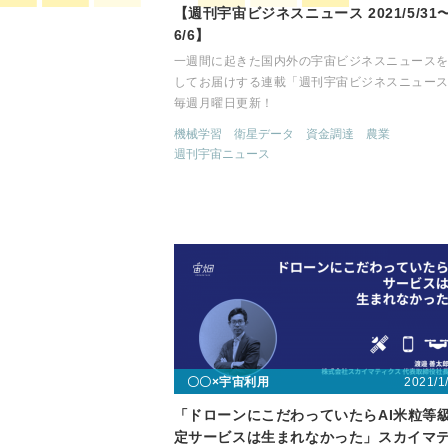
【週刊宇宙ビジネスニュース 2021/5/31
6/6】
一週間に起きた国内外の宇宙ビジネスニュース
してお届けする連載「週刊宇宙ビジネスニュー
毎週月曜日更新！
機械学習
衛星データ
資金調達
農業
週刊宇宙ニュース
2021/1
〇〇×宇宙利用
「ドローンにこだわっていたらAI米粒等
定サービスは生まれなかった」スカイマ