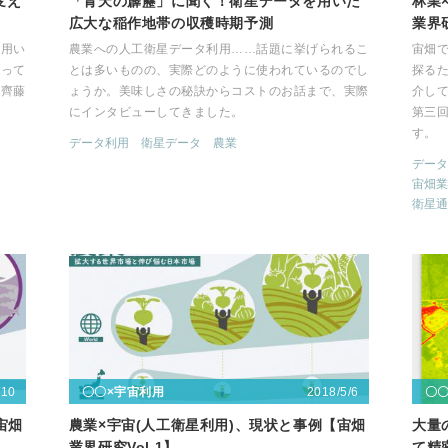
変え
「青天の霹靂」に聞く！衛星データを用いた
林業
広大な稲作地帯の収穫時期予測
業界研
を用い
農業への人工衛星データ利用……話題に挙げられるこ
宙畑で
なって
とは多いものの、実際どのように使われているのでし
探る
の齊藤
ょうか。美味しさの秘訣からコストのお話まで、実際
介し
にインタビューしてきました。
第三回
す。
データ利用
衛星データ
農業
データ
宙畑業
衛星通
/10
2018/5/6
〇〇×宇宙利用
〇
宙畑
農業×宇宙(人工衛星利用)、現状と事例【宙畑
大量
業界研究Vol.1】
て精