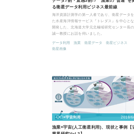
データ7割・直感3割!? 漁業の“普通”を
る衛星データ利用ビジネス最前線
海洋資源計測学の第一人者であり、衛星データ
た水産海洋情報サービス『トレダス』を中心と
開発した、北海道大学元北極域研究センター長
誠一教授にお話を伺いました。
データ利用
漁業
衛星データ
衛星ビジネス
衛星画像
2018/6
〇〇×宇宙利用
漁業×宇宙(人工衛星利用)、現状と事例【
業界研究Vol.2】