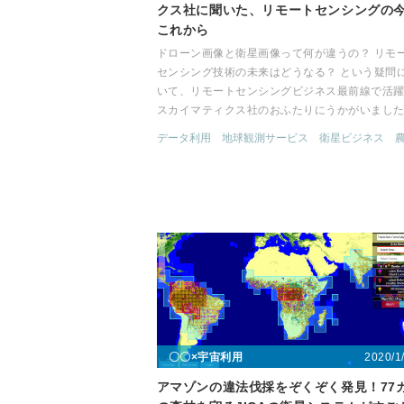
クス社に聞いた、リモートセンシングの
これから
ドローン画像と衛星画像って何が違うの？ リモ
センシング技術の未来はどうなる？ という疑問
いて、リモートセンシングビジネス最前線で活
スカイマティクス社のおふたりにうかがいまし
データ利用
地球観測サービス
衛星ビジネス
2020/1
〇〇×宇宙利用
アマゾンの違法伐採をぞくぞく発見！77