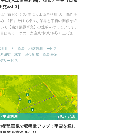
×宇宙(人工衛星利用)、現状と事例【宙畑
究Vol.3】
は宇宙ビジネス(主に人工衛星利用)の可能性を
ため、6回に分けて様々な業界と宇宙の関係を紹
ていく【宙畑業界研究】の連載を行っています。
目はもう一つの一次産業”林業”を取り上げま
利用
人工衛星
地球観測サービス
界研究
林業
測位衛星
衛星画像
信サービス
2017/2/18
〇×宇宙利用
の衛星画像で収穫量アップ：宇宙を通し
密農業を支えるには