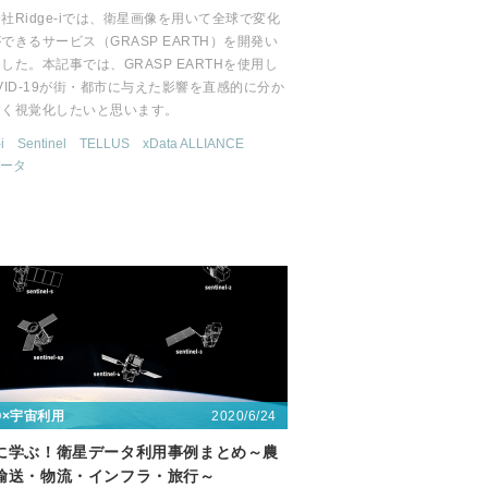
社Ridge-iでは、衛星画像を用いて全球で変化
できるサービス（GRASP EARTH）を開発い
した。本記事では、GRASP EARTHを使用し
VID-19が街・都市に与えた影響を直感的に分か
すく視覚化したいと思います。
i
Sentinel
TELLUS
xData ALLIANCE
ータ
2020/6/24
〇×宇宙利用
に学ぶ！衛星データ利用事例まとめ～農
輸送・物流・インフラ・旅行～