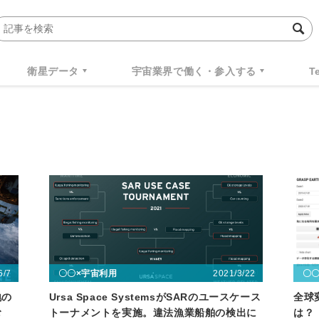
衛星データ
宇宙業界で働く・参入する
T
6/7
2021/3/22
〇〇×宇宙利用
〇
地の
Ursa Space SystemsがSARのユースケース
全球
む
トーナメントを実施。違法漁業船舶の検出に
は？