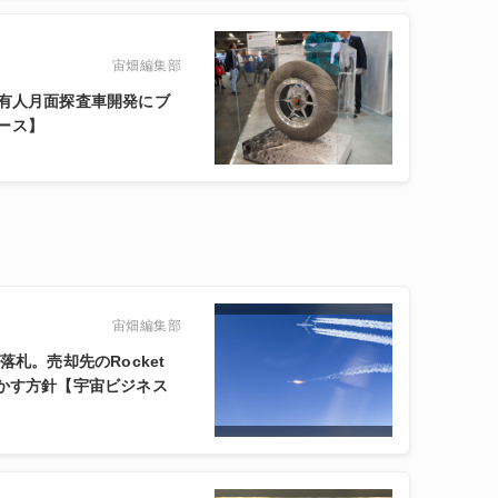
宙畑編集部
?有人月面探査車開発にブ
ース】
宙畑編集部
が落札。売却先のRocket
活かす方針【宇宙ビジネス