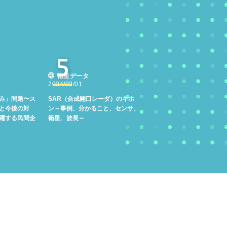
5
衛星データ
2024/03/01
み」問題〜ス
SAR（合成開口レーダ）のキホ
と今後の対
ン～事例、分かること、センサ、
躍する民間企
衛星、波長～