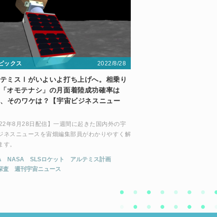
2022/8/28
ピックス
テミスⅠがいよいよ打ち上げへ。相乗り
「オモテナシ」の月面着陸成功確率は
%、そのワケは？【宇宙ビジネスニュー
022年8月28日配信】一週間に起きた国内外の宇
ジネスニュースを宙畑編集部員がわかりやすく解
ます。
A
NASA
SLSロケット
アルテミス計画
探査
週刊宇宙ニュース