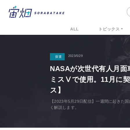
ALL
トピックス
2023/5/29
探査
NASAが次世代有人月面
ミスⅤで使用。11月に
ス】
【2023年5月29日配信】一週間に起き
く解説します。