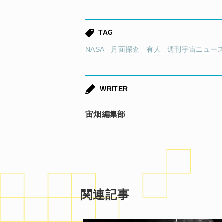
TAG
NASA
月面探査
有人
週刊宇宙ニュー
WRITER
宙畑編集部
関連記事