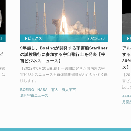
11
2022/6/20
トピックス
ト
9年越し、Boeingが開発する宇宙船Starliner
アル
ビ
の試験飛行に参加する宇宙飛行士を発表【宇
する
宙ビジネスニュース】
30
ス】
厳選
【2022年6月20日配信】一週間に起きた国内外の宇
」は
宙ビジネスニュースを宙畑編集部員がわかりやすく解
【2
説します。
宙ビ
説し
BOEING
NASA
有人
有人宇宙
週刊宇宙ニュース
JAX
月面