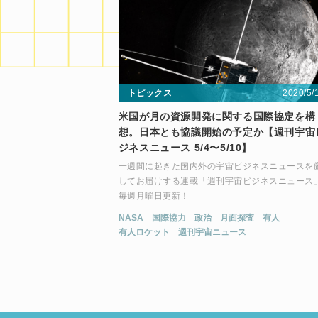
2020/5/
トピックス
米国が月の資源開発に関する国際協定を構
想。日本とも協議開始の予定か【週刊宇宙
ジネスニュース 5/4〜5/10】
一週間に起きた国内外の宇宙ビジネスニュースを
してお届けする連載「週刊宇宙ビジネスニュース
毎週月曜日更新！
NASA
国際協力
政治
月面探査
有人
有人ロケット
週刊宇宙ニュース