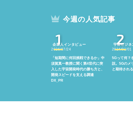
今週の人気記事
1
2
企業人インタビュー
宇宙ビジネ
2026/07/24
2024/01/01
「短期間に何回挑戦できるか」中
5Gって何？
須賀真一教授に聞く第4世代に突
説。5Gのメ
入した宇宙開発時代の勝ち方と、
と期待され
開発スピードを支える調達
DX_PR