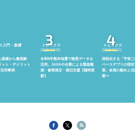
3
4
ス入門・基礎
トピックス
トピックス
2026/08/05
2026/03/31
を基礎から徹底解
令和8年熊本地震で衛星データを
深刻化する「宇宙ご
リット・デメリット
活用。JAXAや企業による緊急観
ペースデブリの現状
る活用事例
測・被害推定・復旧支援【随時更
策、各国の動向と活
新】
業〜