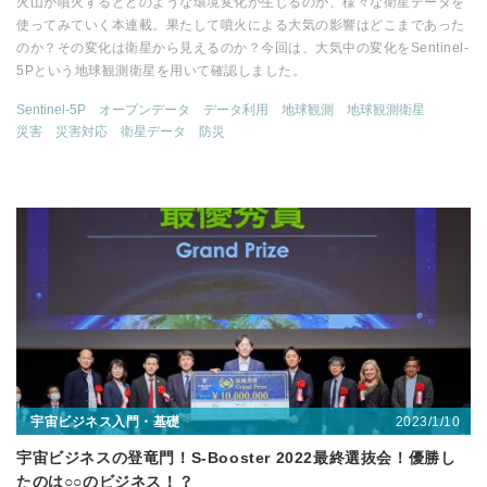
火山が噴火するとどのような環境変化が生じるのか、様々な衛星データを
使ってみていく本連載。果たして噴火による大気の影響はどこまであった
のか？その変化は衛星から見えるのか？今回は、大気中の変化をSentinel-
5Pという地球観測衛星を用いて確認しました。
Sentinel-5P
オープンデータ
データ利用
地球観測
地球観測衛星
災害
災害対応
衛星データ
防災
2023/1/10
宇宙ビジネス入門・基礎
宇宙ビジネスの登竜門！S-Booster 2022最終選抜会！優勝し
たのは○○のビジネス！？