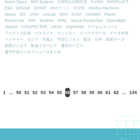
Axiom Space
BAE Systems
CAPELLASPACE
D-Orbit
DATAFLUCT
ESA
GHGSat
GOSAT
H3ロケット
ICEYE
Intuitive Machines
ispace
ISS
JAXA
LeoLab
MDA
NASA
OneWeb
Planet
Rocket Lab
SAR
Sentinel
SPAC
Space Perspective
Spaceflight
Starlink
SYNSPECTIVE
URSA
VirginOrbit
アクセルスペース
アルテミス計画
ウクライナ
ウミトロン
スペースデータ
データ利用
ベンチャー
ロシア
天地人
宇宙ビジネス
政治
日本
衛星データ
衛星ビジネス
軌道上サービス
通信サービス
週刊宇宙ビジネスニュースまとめ
1
…
50
51
52
53
54
55
56
57
58
59
60
61
62
…
134