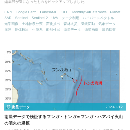
編集部が気になったものをピックアップしました。
CNN
Google Earth
Landsat-8
LULC
MonthlySatDataNews
Planet
SAR
Sentinel
Sentinel-2
UAV
データ利用
ハイパースペクトル
光学画像
土地被覆分類
変化抽出
森林火災
気候変動
気象データ
海洋
物体検出
生態系
船舶検出
衛星データ
衛星画像
資源探査
2023/1/12
衛星データ
衛星データで検証するフンガ・トンガ＝フンガ・ハアパイ火山
の噴火の規模