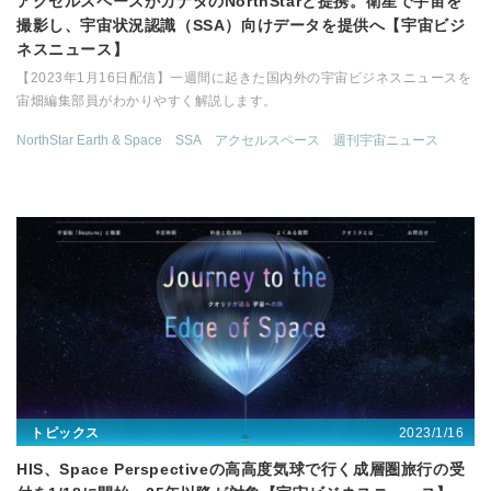
アクセルスペースがカナダのNorthStarと提携。衛星で宇宙を
撮影し、宇宙状況認識（SSA）向けデータを提供へ【宇宙ビジ
ネスニュース】
【2023年1月16日配信】一週間に起きた国内外の宇宙ビジネスニュースを
宙畑編集部員がわかりやすく解説します。
NorthStar Earth & Space
SSA
アクセルスペース
週刊宇宙ニュース
2023/1/16
トピックス
HIS、Space Perspectiveの高高度気球で行く成層圏旅行の受