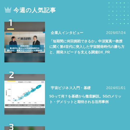
今週の人気記事
1
企業人インタビュー
2026/07/24
「短期間に何回挑戦できるか」中須賀真一教授
に聞く第4世代に突入した宇宙開発時代の勝ち方
と、開発スピードを支える調達DX_PR
2
宇宙ビジネス入門・基礎
2024/01/01
5Gって何？を基礎から徹底解説。5Gのメリッ
ト・デメリットと期待される活用事例
3