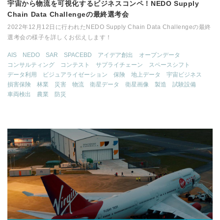
宇宙から物流を可視化するビジネスコンペ！NEDO Supply
Chain Data Challengeの最終選考会
2022年12月12日に行われたNEDO Supply Chain Data Challengeの最終
選考会の様子を詳しくお伝えします！
AIS
NEDO
SAR
SPACEBD
アイデア創出
オープンデータ
コンサルティング
コンテスト
サプライチェーン
スペースシフト
データ利用
ビジュアライゼーション
保険
地上データ
宇宙ビジネス
損害保険
林業
災害
物流
衛星データ
衛星画像
製造
試験設備
車両検出
農業
防災