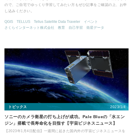
ので、ご自宅でゆっくり学習してみたい方もぜひ記事をご確認の上、お申
し込みください。
QGIS
TELLUS
Tellus Satellite Data Traveler
イベント
さくらインターネット株式会社
教育
自己学習
衛星データ
2023/1/4
トピックス
ソニーのカメラ衛星の打ち上げが成功。Pale Blueの「水エン
ジン」搭載で長寿命化を目指す【宇宙ビジネスニュース】
【2023年1月4日配信】一週間に起きた国内外の宇宙ビジネスニュースを