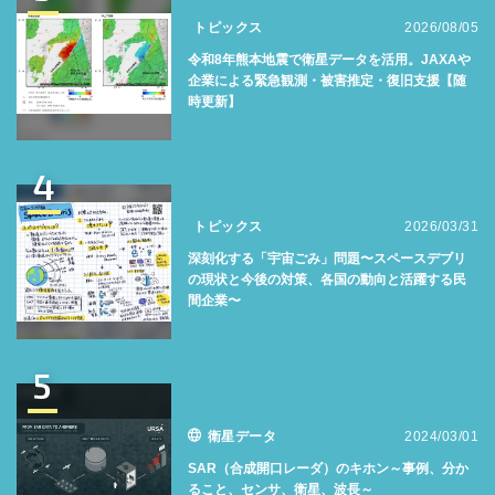
トピックス
2026/08/05
令和8年熊本地震で衛星データを活用。JAXAや
企業による緊急観測・被害推定・復旧支援【随
時更新】
4
トピックス
2026/03/31
深刻化する「宇宙ごみ」問題〜スペースデブリ
の現状と今後の対策、各国の動向と活躍する民
間企業〜
5
衛星データ
2024/03/01
SAR（合成開口レーダ）のキホン～事例、分か
ること、センサ、衛星、波長～