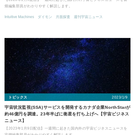
畑編集部員がわかりやすく解説します。
Intuitive Machines
ダイモン
月面探査
週刊宇宙ニュース
2023/1/9
トピックス
宇宙状況監視(SSA)サービスを開発するカナダ企業NorthStarが
約46億円を調達。23年半ばに衛星を打ち上げへ【宇宙ビジネス
ニュース】
【2023年1月9日配信】一週間に起きた国内外の宇宙ビジネスニュースを
宙畑編集部員がわかりやすく解説します。