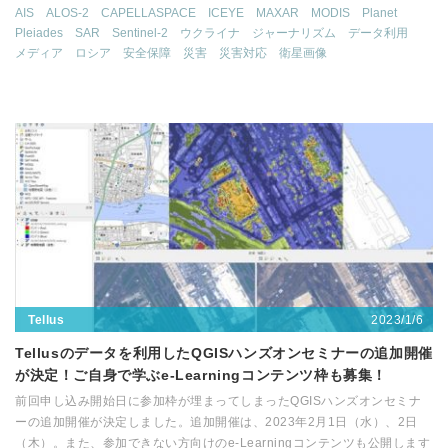
AIS
ALOS-2
CAPELLASPACE
ICEYE
MAXAR
MODIS
Planet
Pleiades
SAR
Sentinel-2
ウクライナ
ジャーナリズム
データ利用
メディア
ロシア
安全保障
災害
災害対応
衛星画像
2023/1/6
Tellus
Tellusのデータを利用したQGISハンズオンセミナーの追加開催
が決定！ご自身で学ぶe-Learningコンテンツ枠も募集！
前回申し込み開始日に参加枠が埋まってしまったQGISハンズオンセミナ
ーの追加開催が決定しました。追加開催は、2023年2月1日（水）、2日
（木）。また、参加できない方向けのe-Learningコンテンツも公開します