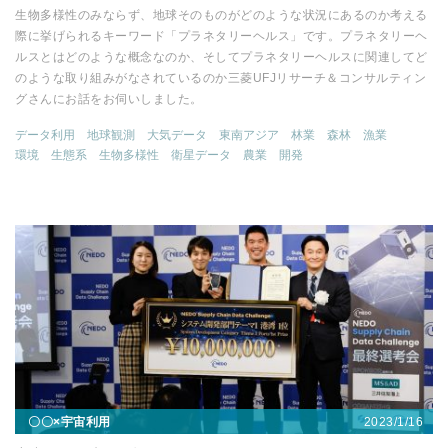
生物多様性のみならず、地球そのものがどのような状況にあるのか考える
際に挙げられるキーワード「プラネタリーヘルス」です。プラネタリーヘ
ルスとはどのような概念なのか、そしてプラネタリーヘルスに関連してど
のような取り組みがなされているのか三菱UFJリサーチ＆コンサルティン
グさんにお話をお伺いしました。
データ利用
地球観測
大気データ
東南アジア
林業
森林
漁業
環境
生態系
生物多様性
衛星データ
農業
開発
2023/1/16
〇〇×宇宙利用