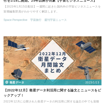
付を1/18に開始。25年以降が対象【宇宙ビジネスニュース】
【2023年1月15日配信】一週間に起きた国内外の宇宙ビジネスニュースを
宙畑編集部員がわかりやすく解説します。
Space Perspective
宇宙旅行
週刊宇宙ニュース
2023/1/13
衛星データ
【2022年12月】衛星データ利活用に関する論文とニュースをピ
ックアップ！
2022年12月に公開された衛星データの利活用に関する論文の中でも宙畑