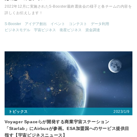
2022年12月に実施されたS-Booster最終選抜会の様子と各チームの内容を
詳しくお伝えします！
S-Booster
アイデア創出
イベント
コンテスト
データ利用
ビジネスモデル
宇宙ビジネス
衛星ビジネス
資金調達
2023/1/9
トピックス
Voyager Spaceらが開発する商業宇宙ステーション
「Starlab」にAirbusが参画。ESA加盟国へのサービス提供目
指す【宇宙ビジネスニュース】