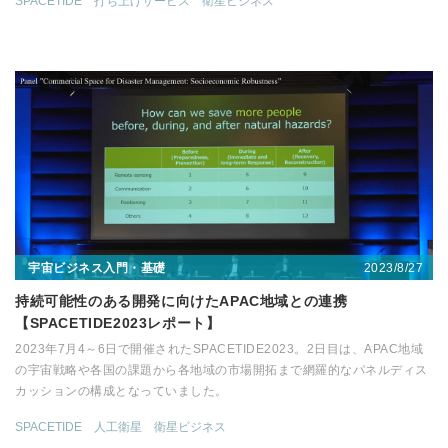
SPACETIDE
打ち上げサービス
衛星ビジネス
2023/8/27
宇宙ビジネス入門・基礎
持続可能性のある開発に向けたAPAC地域との連携
【SPACETIDE2023レポート】
2023年7月4～6日で開催されたSPACETIDE2023。2日目は、APAC地域
の宇宙戦略や各国の課題から各地域の市場開拓まで網羅的なパネルディス
カッションの構成となっていました。
SPACETIDE
人工衛星
衛星ビジネス