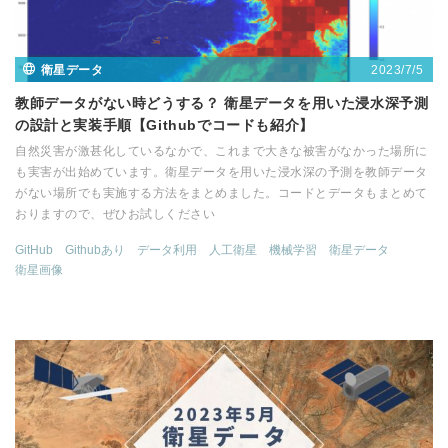
2023/7/5
衛星データ
教師データがない時どうする？ 衛星データを用いた浸水深予測
の設計と実装手順【Githubでコードも紹介】
自然災害が激甚化しているなかで、これまで大きな被害がなかった場所に
も実害が出始めています。衛星データを用いた浸水深の予測を教師データ
がない場所でも実施する方法をまとめました。コードとデータもまとめて
おりますので、ぜひお試しください
GitHub
Githubあり
データ利用
人工衛星
機械学習
衛星データ
衛星画像