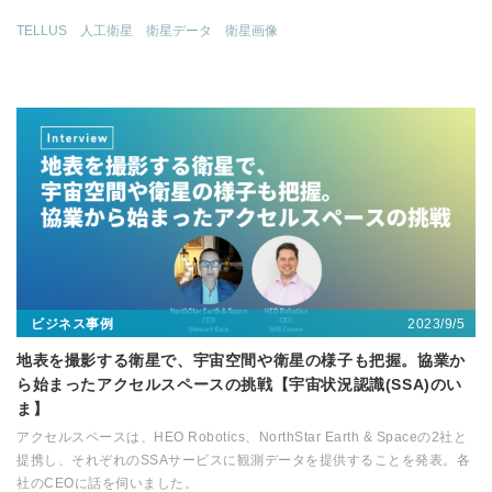
TELLUS
人工衛星
衛星データ
衛星画像
2023/9/5
ビジネス事例
地表を撮影する衛星で、宇宙空間や衛星の様子も把握。協業か
ら始まったアクセルスペースの挑戦【宇宙状況認識(SSA)のい
ま】
アクセルスペースは、HEO Robotics、NorthStar Earth & Spaceの2社と
提携し、それぞれのSSAサービスに観測データを提供することを発表。各
社のCEOに話を伺いました。