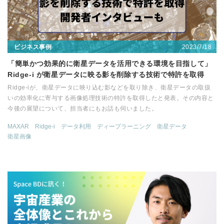
2023/7/18
ビジネス事例
「簡単かつ効果的に衛星データを活用できる環境を目指して」
Ridge-i が衛星データに映る影を削除する技術で特許を取得
Ridge-iが、衛星データに映り込む影などを取り除き、衛星データの取扱
いの効率化に寄与する画像処理技術の特許を取得したと発表。その内容と
今後の展望について、担当者にもお話も伺いました。
MAXAR
Ridge-i
データ利用
ディープラーニング
衛星データ
衛星画像