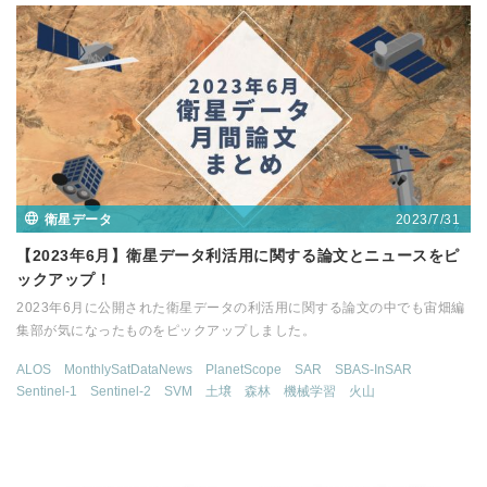
2023/7/31
衛星データ
【2023年6月】衛星データ利活用に関する論文とニュースをピ
ックアップ！
2023年6月に公開された衛星データの利活用に関する論文の中でも宙畑編
集部が気になったものをピックアップしました。
ALOS
MonthlySatDataNews
PlanetScope
SAR
SBAS-InSAR
Sentinel-1
Sentinel-2
SVM
土壌
森林
機械学習
火山