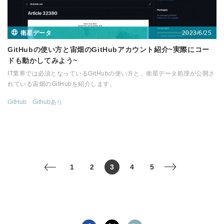
2023/6/25
衛星データ
GitHubの使い方と宙畑のGitHubアカウント紹介~実際にコー
ドも動かしてみよう~
IT業界では必須となっているGitHubの使い方と、衛星データ処理が公開さ
れている宙畑のGitHubを紹介します。
GitHub
Githubあり
1
2
3
4
5
<
>