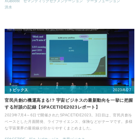
XGBoost
セマンティックセグメンテーション
データフュージョン
洪水
2023/8/27
トピックス
官民共創の機運高まる!? 宇宙ビジネスの最新動向を一挙に把握
する対談の記録【SPACETIDE2023レポート】
2023年7月4～6日で開催されたSPACETIDE2023。3日目は、官民共創を
ベースとした月面開発、ライフサイエンス、保険などがテーマです。多様
な宇宙業界の最前線が分かりやすくまとめました。