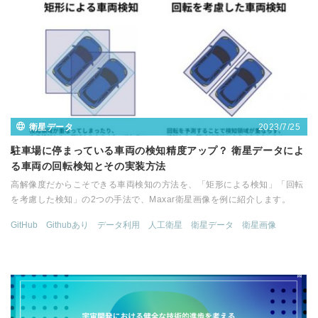
2023/7/25
衛星データ
駐車場に停まっている車両の検知精度アップ？ 衛星データによ
る車両の回転検知とその実装方法
高解像度だからこそできる車両検知の方法を、「矩形による検知」「回転
を考慮した検知」の2つの手法で、Maxar衛星画像を例に紹介します。
GitHub
Githubあり
データ利用
人工衛星
衛星データ
衛星画像