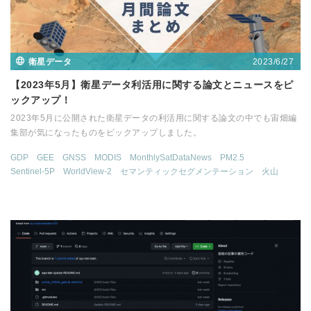
2023/6/27
衛星データ
【2023年5月】衛星データ利活用に関する論文とニュースをピ
ックアップ！
2023年5月に公開された衛星データの利活用に関する論文の中でも宙畑編
集部が気になったものをピックアップしました。
GDP
GEE
GNSS
MODIS
MonthlySatDataNews
PM2.5
Sentinel-5P
WorldView-2
セマンティックセグメンテーション
火山