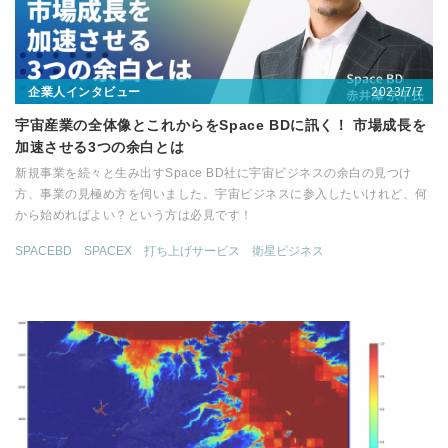
2023/7/7
企業人インタビュー
宇宙産業の全体像とこれからをSpace BDに訊く！ 市場成長を
加速させる3つの余白とは
新規事業を続々と生み出すSpace BD社に宇宙ビジネスの余白の見つけ
方、事業の見極め方を伺いました。宇宙ビジネスに参入したいけれど、何
から始めればよい？という方は必見です！
SPACEBD
SPACEX
打ち上げサービス
衛星ビジネス