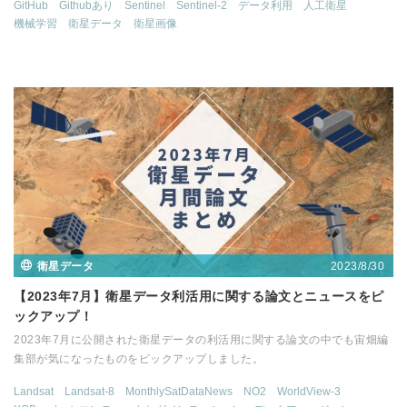
GitHub
Githubあり
Sentinel
Sentinel-2
データ利用
人工衛星
機械学習
衛星データ
衛星画像
2023/8/30
衛星データ
【2023年7月】衛星データ利活用に関する論文とニュースをピ
ックアップ！
2023年7月に公開された衛星データの利活用に関する論文の中でも宙畑編
集部が気になったものをピックアップしました。
Landsat
Landsat-8
MonthlySatDataNews
NO2
WorldView-3