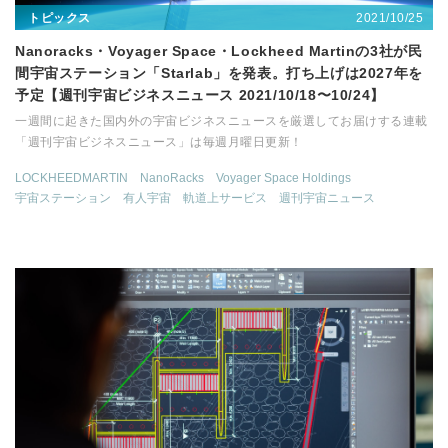
2021/10/25
トピックス
Nanoracks・Voyager Space・Lockheed Martinの3社が民
間宇宙ステーション「Starlab」を発表。打ち上げは2027年を
予定【週刊宇宙ビジネスニュース 2021/10/18〜10/24】
一週間に起きた国内外の宇宙ビジネスニュースを厳選してお届けする連載
「週刊宇宙ビジネスニュース」は毎週月曜日更新！
LOCKHEEDMARTIN
NanoRacks
Voyager Space Holdings
宇宙ステーション
有人宇宙
軌道上サービス
週刊宇宙ニュース