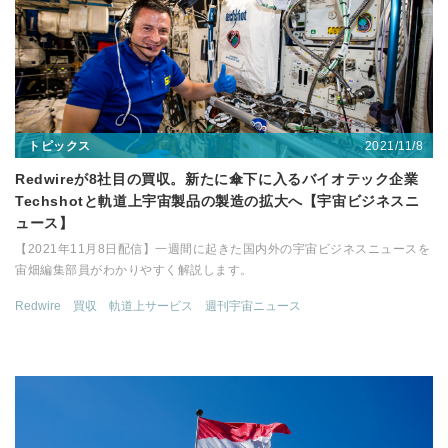
2021/11/8
トピックス
Redwireが8社目の買収。新たに傘下に入るバイオテック企業
Techshotと軌道上宇宙製品の製造の拡大へ【宇宙ビジネスニ
ュース】
【2021年11月8日配信】一週間に起きた国内外の宇宙ビジネスニュースを
宙畑編集部員がわかりやすく解説します。
Redwire
買収
軌道上サービス
週刊宇宙ニュース