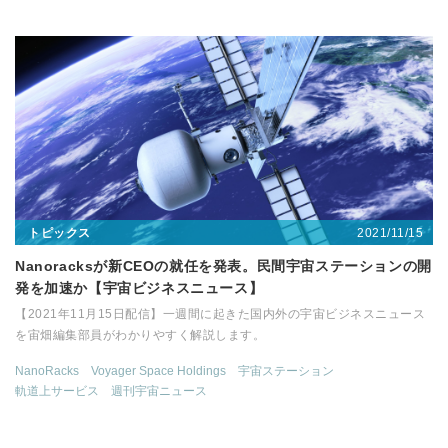
2021/11/15
トピックス
Nanoracksが新CEOの就任を発表。民間宇宙ステーションの開
発を加速か【宇宙ビジネスニュース】
【2021年11月15日配信】一週間に起きた国内外の宇宙ビジネスニュース
を宙畑編集部員がわかりやすく解説します。
NanoRacks
Voyager Space Holdings
宇宙ステーション
軌道上サービス
週刊宇宙ニュース