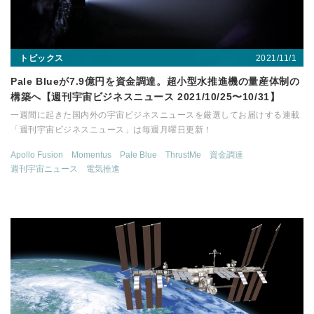
2021/11/1
トピックス
Pale Blueが7.9億円を資金調達。超小型水推進機の量産体制の
構築へ【週刊宇宙ビジネスニュース 2021/10/25〜10/31】
一週間に起きた国内外の宇宙ビジネスニュースを厳選してお届けする連載
「週刊宇宙ビジネスニュース」は毎週月曜日更新！
Apollo Fusion
Momentus
Pale Blue
ThrustMe
資金調達
週刊宇宙ニュース
電気推進