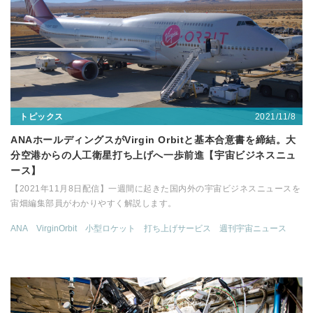
2021/11/8
トピックス
ANAホールディングスがVirgin Orbitと基本合意書を締結。大
分空港からの人工衛星打ち上げへ一歩前進【宇宙ビジネスニュ
ース】
【2021年11月8日配信】一週間に起きた国内外の宇宙ビジネスニュースを
宙畑編集部員がわかりやすく解説します。
ANA
VirginOrbit
小型ロケット
打ち上げサービス
週刊宇宙ニュース