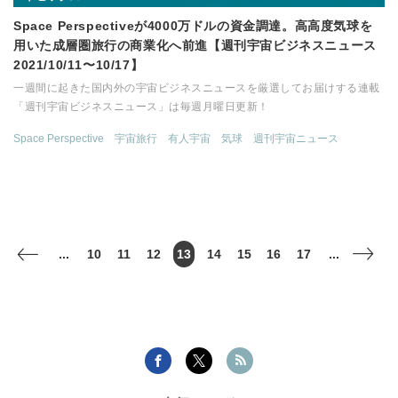
Space Perspectiveが4000万ドルの資金調達。高高度気球を
用いた成層圏旅行の商業化へ前進【週刊宇宙ビジネスニュース
2021/10/11〜10/17】
一週間に起きた国内外の宇宙ビジネスニュースを厳選してお届けする連載
「週刊宇宙ビジネスニュース」は毎週月曜日更新！
Space Perspective
宇宙旅行
有人宇宙
気球
週刊宇宙ニュース
...
10
11
12
13
14
15
16
17
...
<
>