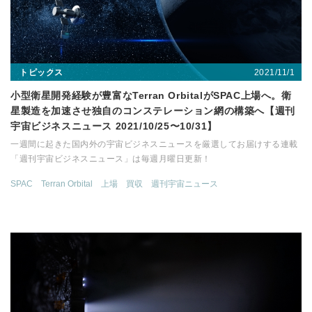
2021/11/1
トピックス
小型衛星開発経験が豊富なTerran OrbitalがSPAC上場へ。衛
星製造を加速させ独自のコンステレーション網の構築へ【週刊
宇宙ビジネスニュース 2021/10/25〜10/31】
一週間に起きた国内外の宇宙ビジネスニュースを厳選してお届けする連載
「週刊宇宙ビジネスニュース」は毎週月曜日更新！
SPAC
Terran Orbital
上場
買収
週刊宇宙ニュース