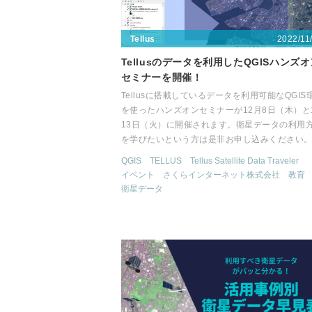
2022/11
Tellus
Tellusのデータを利用したQGISハンズ
セミナーを開催！
Tellusに搭載しているデータを利用可能なQGIS
を使ったハンズオンセミナーが12月8日（木）と
13日（火）に開催されます。衛星データの利用
を学びたいという方は是非お申し込みください
QGIS
TELLUS
Tellus Satellite Data Traveler
イベント
さくらインターネット株式会社
教育
衛星データ