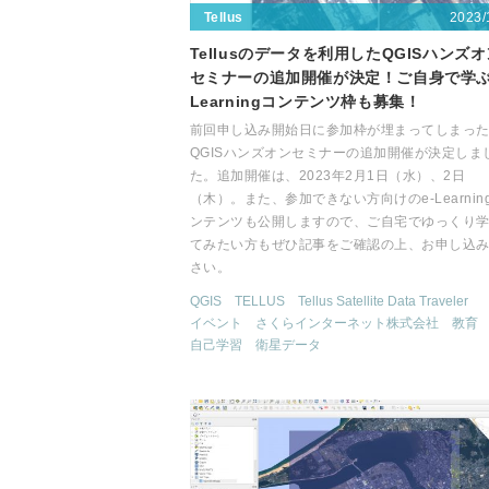
2023/
Tellus
Tellusのデータを利用したQGISハンズ
セミナーの追加開催が決定！ご自身で学ぶ
Learningコンテンツ枠も募集！
前回申し込み開始日に参加枠が埋まってしまっ
QGISハンズオンセミナーの追加開催が決定しま
た。追加開催は、2023年2月1日（水）、2日
（木）。また、参加できない方向けのe-Learnin
ンテンツも公開しますので、ご自宅でゆっくり
てみたい方もぜひ記事をご確認の上、お申し込
さい。
QGIS
TELLUS
Tellus Satellite Data Traveler
イベント
さくらインターネット株式会社
教育
自己学習
衛星データ