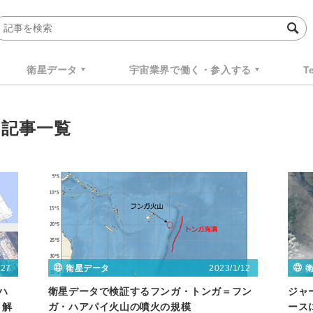
衛星データ
宇宙業界で働く・参入する
T
の記事一覧
/27
2023/1/12
衛星データ
析ハ
衛星データで検証するフンガ・トンガ＝フン
ジャ
タ解
ガ・ハアパイ火山の噴火の規模
ース