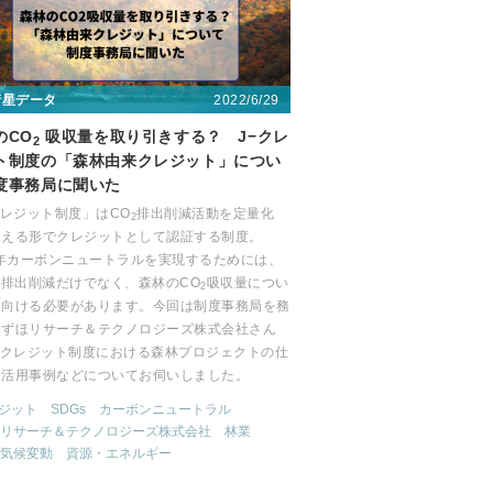
2022/6/29
衛星データ
のCO
吸収量を取り引きする？ J−クレ
2
ト制度の「森林由来クレジット」につい
度事務局に聞いた
クレジット制度」はCO
排出削減活動を定量化
2
見える形でクレジットとして認証する制度。
0年カーボンニュートラルを実現するためには、
の排出削減だけでなく、森林のCO
吸収量につい
2
を向ける必要があります。今回は制度事務局を務
みずほリサーチ＆テクノロジーズ株式会社さん
-クレジット制度における森林プロジェクトの仕
、活用事例などについてお伺いしました。
レジット
SDGs
カーボンニュートラル
リサーチ＆テクノロジーズ株式会社
林業
気候変動
資源・エネルギー