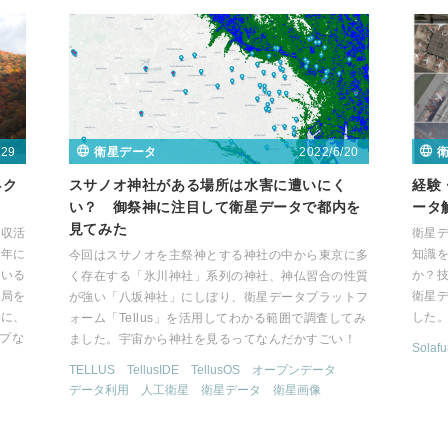
/29
2022/6/20
衛星データ
-ク
スサノオ神社がある場所は水害に遭いにく
経験
い？ 御祭神に注目して衛星データで都内を
ータ
見てみた
吸収活
衛星
近年に
知識
今回はスサノオを主祭神とする神社の中から東京に多
ている
か？
く存在する「氷川神社」系列の神社、神仏習合の性質
務局を
衛星デ
が強い「八坂神社」にしぼり、衛星データプラットフ
社に、
した
ォーム「Tellus」を活用してわかる範囲で調査してみ
ップな
ました。宇宙から神社を見るってなんだかすごい！
Solaf
TELLUS
TellusIDE
TellusOS
オープンデータ
データ利用
人工衛星
衛星データ
衛星画像