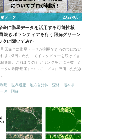
2022/9/8
衛星データ
保全に衛星データを活用する可能性検
 野焼きボランティアを行う阿蘇グリーン
ックに聞いてみた
の草原保全に衛星データが利用できるのではない
これまで3回にわたってインタビューを続けてき
畑編集部。これまでのヒアリングを元に考案した
データの利活用案について、プロに評価いただき
た。
利用
世界遺産
地方自治体
森林
熊本県
ータ
阿蘇