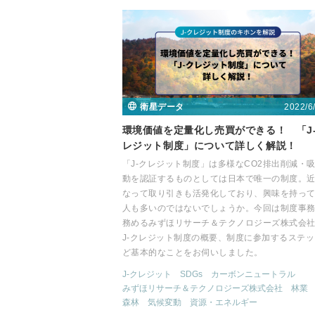
2022/6
衛星データ
環境価値を定量化し売買ができる！ 「J
レジット制度」について詳しく解説！
「J-クレジット制度」は多様なCO2排出削減・
動を認証するものとしては日本で唯一の制度。
なって取り引きも活発化しており、興味を持っ
人も多いのではないでしょうか。今回は制度事
務めるみずほリサーチ＆テクノロジーズ株式会
J-クレジット制度の概要、制度に参加するステ
ど基本的なことをお伺いしました。
J-クレジット
SDGs
カーボンニュートラル
みずほリサーチ＆テクノロジーズ株式会社
林業
森林
気候変動
資源・エネルギー