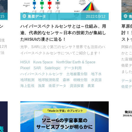
/15
2022/10/12
衛星データ
オン
ハイパースペクトルセンサとは～仕組み、用
草原
途、代表的なセンサ～日本の技術力が集結し
討！
たHISUIの凄さに迫る！
スト
環境
12月
光学、SARに次ぐ第三のセンサ？世界でも注目のハ
阿蘇
方法
イパースペクトルセンサについてご紹介します！
かと
。
た宙
HISUI
Kuva Space
NorthStar Earth & Space
衛星
Pixxel
SAR
Satellogic
データ利用
まし
ハイパースペクトルセンサ
土地被覆分類
地下水
地球観測
地球観測衛星
森林
樹種分類
水資源
データ
海上監視
漁業
衛星データ
資源探査
農業
衛星デ