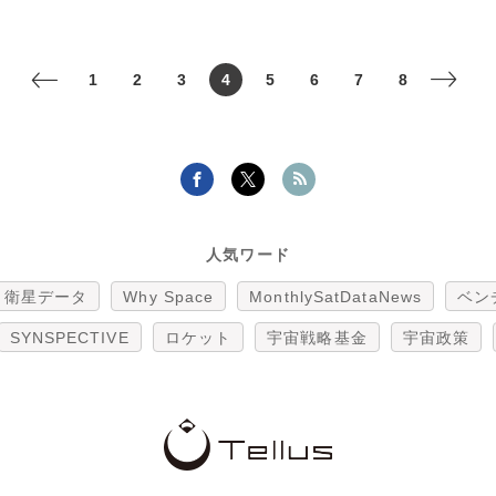
1
2
3
4
5
6
7
8
<
>
人気ワード
衛星データ
Why Space
MonthlySatDataNews
ベン
SYNSPECTIVE
ロケット
宇宙戦略基金
宇宙政策