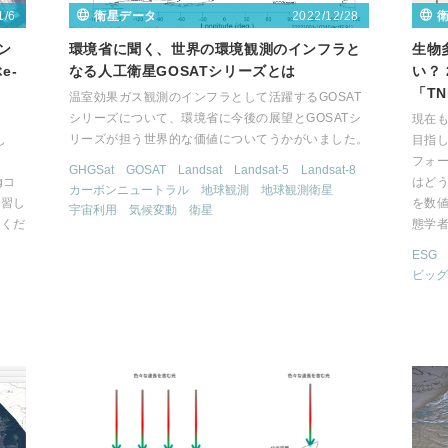
1/6
2022/12/28
衛星データ
オン
環境省に聞く、世界の環境観測のインフラと
生物
e-
なる人工衛星GOSATシリーズとは
い？
「T
温室効果ガス観測のインフラとして活躍するGOSAT
シリーズについて、環境省に今後の展望とGOSATシ
た
現在
リーズが担う世界的な価値についてうかがいました。
し
目指し
フォー
GHGSat
GOSAT
Landsat
Landsat-5
Landsat-8
gコ
はど
カーボンニュートラル
地球観測
地球観測衛星
学習し
を数
宇宙利用
気候変動
衛星
みくだ
態学
ESG
ビッグ