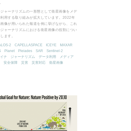
~
タジャーナリズムの一形態として衛星画像をメデ
利用する取り組みが拡大しています。2022年
星画像が用いられた報道を例に挙げながら、これ
のジャーナリズムにおける衛星画像の役割につい
察します。
ALOS-2
CAPELLASPACE
ICEYE
MAXAR
S
Planet
Pleiades
SAR
Sentinel-2
イナ
ジャーナリズム
データ利用
メディア
安全保障
災害
災害対応
衛星画像