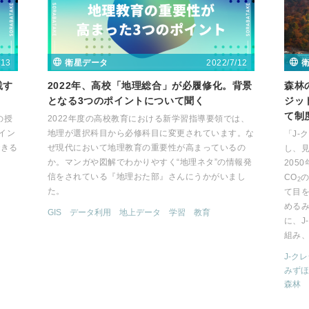
/13
2022/7/12
衛星データ
践す
2022年、高校「地理総合」が必履修化。背景
森林
となる3つのポイントについて聞く
ジッ
て制
の授
2022年度の高校教育における新学習指導要領では、
イン
地理が選択科目から必修科目に変更されています。な
「J-
できる
ぜ現代において地理教育の重要性が高まっているの
し、
か。マンガや図解でわかりやすく“地理ネタ”の情報発
205
信をされている『地理おた部』さんにうかがいまし
CO
2
た。
て目
める
GIS
データ利用
地上データ
学習
教育
に、J
組み
J-ク
みずほ
森林