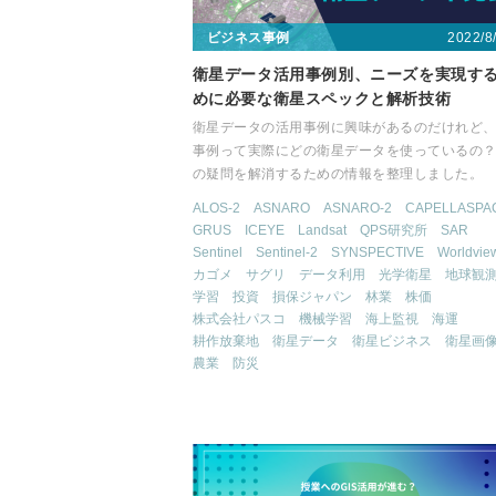
2022/8
ビジネス事例
衛星データ活用事例別、ニーズを実現す
めに必要な衛星スペックと解析技術
衛星データの活用事例に興味があるのだけれど
事例って実際にどの衛星データを使っているの？
の疑問を解消するための情報を整理しました。
ALOS-2
ASNARO
ASNARO-2
CAPELLASPA
GRUS
ICEYE
Landsat
QPS研究所
SAR
Sentinel
Sentinel-2
SYNSPECTIVE
Worldvie
カゴメ
サグリ
データ利用
光学衛星
地球観
学習
投資
損保ジャパン
林業
株価
株式会社パスコ
機械学習
海上監視
海運
耕作放棄地
衛星データ
衛星ビジネス
衛星画
農業
防災