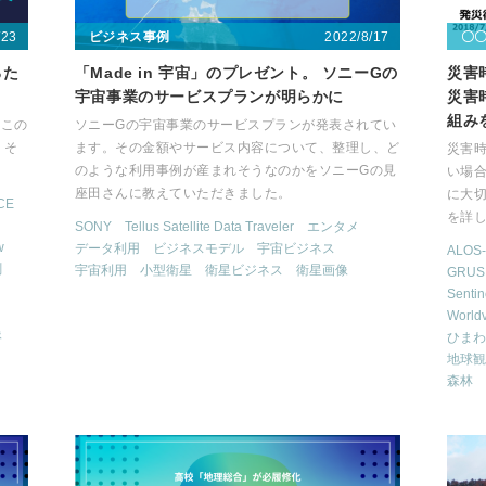
/23
2022/8/17
ビジネス事例
〇
るた
「Made in 宇宙」のプレゼント。 ソニーGの
災害
宇宙事業のサービスプランが明らかに
災害
組み
、この
ソニーGの宇宙事業のサービスプランが発表されてい
 そ
ます。その金額やサービス内容について、整理し、ど
災害
のような利用事例が産まれそうなのかをソニーGの見
い場
座田さんに教えていただきました。
に大
CE
を詳
SONY
Tellus Satellite Data Traveler
エンタメ
w
データ利用
ビジネスモデル
宇宙ビジネス
ALOS-
測
宇宙利用
小型衛星
衛星ビジネス
衛星画像
GRUS
Sentin
World
像
ひまわ
地球観
森林