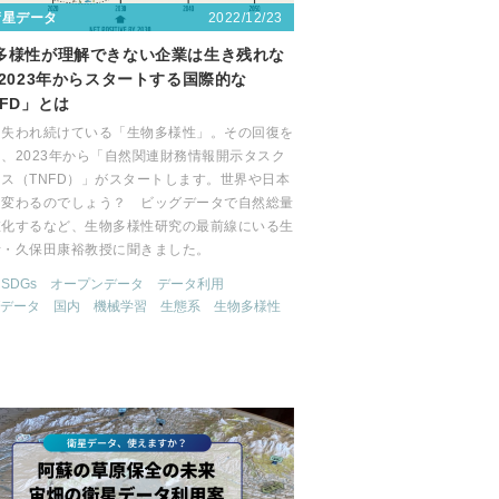
2022/12/23
衛星データ
多様性が理解できない企業は生き残れな
 2023年からスタートする国際的な
NFD」とは
も失われ続けている「生物多様性」。その回復を
、2023年から「自然関連財務情報開示タスク
ス（TNFD）」がスタートします。世界や日本
う変わるのでしょう？ ビッグデータで自然総量
値化するなど、生物多様性研究の最前線にいる生
者・久保田康裕教授に聞きました。
SDGs
オープンデータ
データ利用
データ
国内
機械学習
生態系
生物多様性