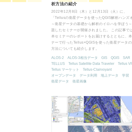
析方法の紹介
2022年12月8日（木）と12月13日（火）に、
「Tellusの衛星データを使ったQGIS解析ハンズ
～衛星データの基礎から解析のイロハを学ぼう
題したセミナーが開催されました。 この記事で
本セミナーのレポートをお届けするとともに、
ナーで行ったTellus×QGISを使った衛星データ
方法についても紹介します。
ALOS-2
ALOS-3相当データ
GIS
QGIS
SAR
TELLUS
Tellus Satellite Data Traveler
Tellus V
Tellus マーケット
Tellus-Clairvoyant
オープンデータ
データ利用
地上データ
学習
衛星データ
衛星画像