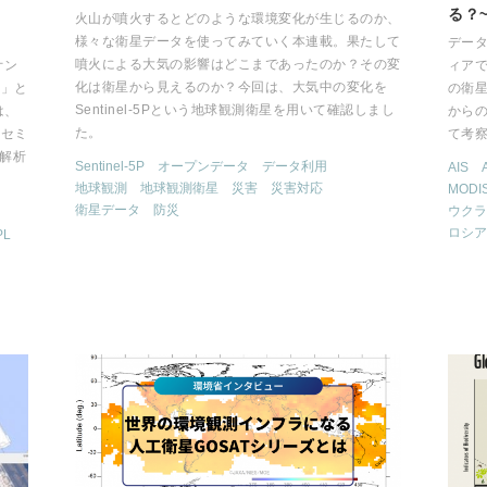
る？
火山が噴火するとどのような環境変化が生じるのか、
様々な衛星データを使ってみていく本連載。果たして
デー
噴火による大気の影響はどこまであったのか？その変
オン
ィアで
化は衛星から見えるのか？今回は、大気中の変化を
～」と
の衛
Sentinel-5Pという地球観測衛星を用いて確認しまし
は、
から
た。
本セミ
て考
の解析
Sentinel-5P
オープンデータ
データ利用
AIS
地球観測
地球観測衛星
災害
災害対応
MODI
衛星データ
防災
ウクラ
ロシア
PL