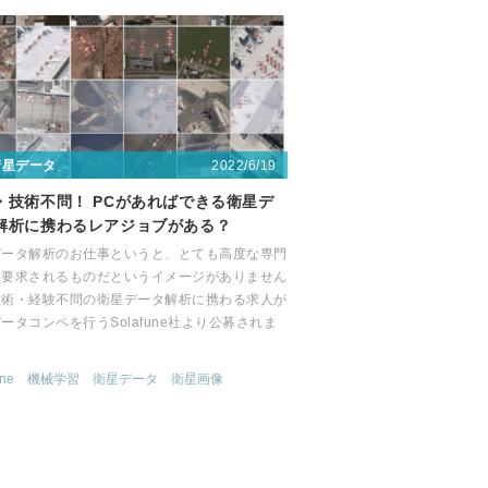
2022/6/19
衛星データ
・技術不問！ PCがあればできる衛星デ
解析に携わるレアジョブがある？
データ解析のお仕事というと、とても高度な専門
を要求されるものだというイメージがありません
技術・経験不問の衛星データ解析に携わる求人が
ータコンペを行うSolafune社より公募されま
。
une
機械学習
衛星データ
衛星画像