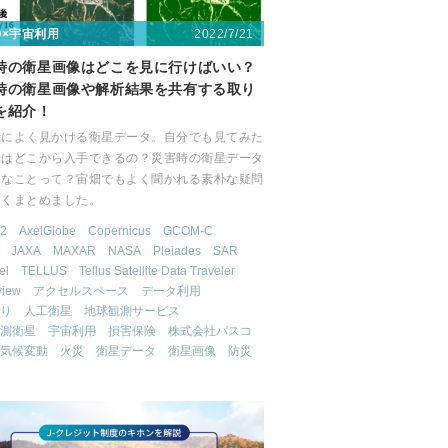
2022/7/21
〇×宇宙利用
時の衛星画像はどこを見に行けばいい？
時の衛星画像や解析結果を共有する取り
を紹介！
時によく見かける衛星データ。自分でも見てみた
合はどこから入手できるの？災害時の衛星データ
切なことって？宙畑でもよく聞かれる素朴な疑問
しくまとめました。
2
AxelGlobe
Copernicus
GCOM-C
JAXA
MAXAR
NASA
Pleiades
SAR
el
TELLUS
Tellus Satellite Data Traveler
view
アクセルスペース
データ利用
り
人工衛星
地球観測サービス
測衛星
宇宙利用
損害保険
株式会社パスコ
気候変動
火災
衛星データ
衛星画像
防災