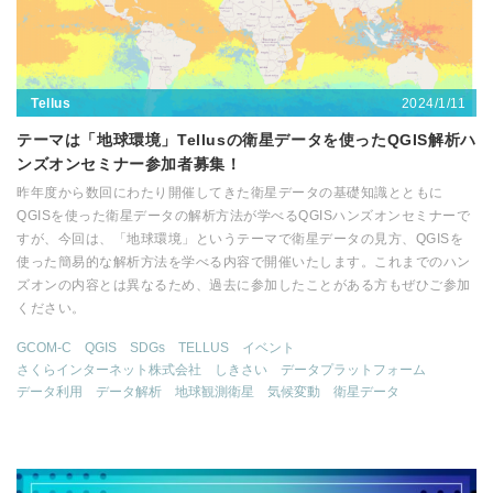
2024/1/11
Tellus
テーマは「地球環境」Tellusの衛星データを使ったQGIS解析ハ
ンズオンセミナー参加者募集！
昨年度から数回にわたり開催してきた衛星データの基礎知識とともに
QGISを使った衛星データの解析方法が学べるQGISハンズオンセミナーで
すが、今回は、「地球環境」というテーマで衛星データの見方、QGISを
使った簡易的な解析方法を学べる内容で開催いたします。これまでのハン
ズオンの内容とは異なるため、過去に参加したことがある方もぜひご参加
ください。
GCOM-C
QGIS
SDGs
TELLUS
イベント
さくらインターネット株式会社
しきさい
データプラットフォーム
データ利用
データ解析
地球観測衛星
気候変動
衛星データ