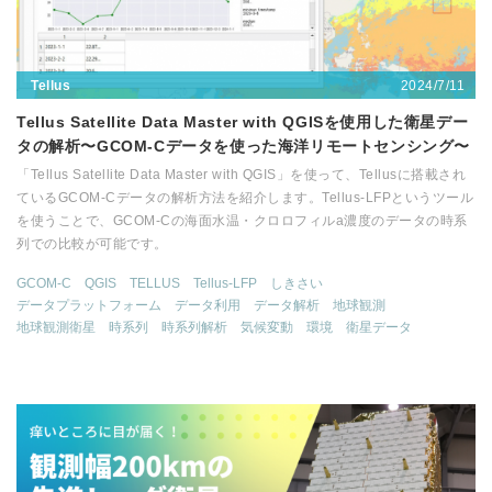
2024/7/11
Tellus
Tellus Satellite Data Master with QGISを使用した衛星デー
タの解析〜GCOM-Cデータを使った海洋リモートセンシング〜
「Tellus Satellite Data Master with QGIS」を使って、Tellusに搭載され
ているGCOM-Cデータの解析方法を紹介します。Tellus-LFPというツール
を使うことで、GCOM-Cの海面水温・クロロフィルa濃度のデータの時系
列での比較が可能です。
GCOM-C
QGIS
TELLUS
Tellus-LFP
しきさい
データプラットフォーム
データ利用
データ解析
地球観測
地球観測衛星
時系列
時系列解析
気候変動
環境
衛星データ