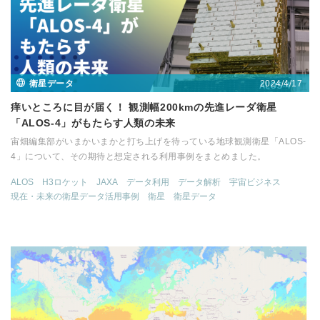
2024/4/17
衛星データ
痒いところに目が届く！ 観測幅200kmの先進レーダ衛星
「ALOS-4」がもたらす人類の未来
宙畑編集部がいまかいまかと打ち上げを待っている地球観測衛星「ALOS-
4」について、その期待と想定される利用事例をまとめました。
ALOS
H3ロケット
JAXA
データ利用
データ解析
宇宙ビジネス
現在・未来の衛星データ活用事例
衛星
衛星データ