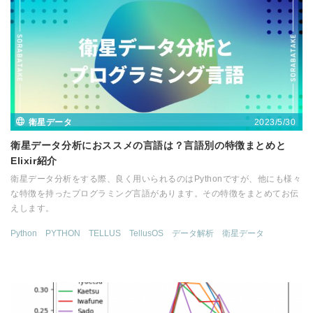
2023/5/30
衛星データ
衛星データ分析におススメの言語は？言語別の特徴まとめと
Elixir紹介
衛星データ分析をする際、良く用いられるのはPythonですが、他にも様々
な特徴を持ったプログラミング言語があります。その特徴をまとめてお伝
えします。
Python
PYTHON
TELLUS
TellusOS
データ解析
衛星データ