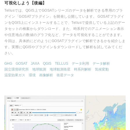
可視化しよう【後編】
Tellusでは、QGIS上でGOSATシリーズのデータを解析できる専用のプラ
グイン「GOSATプラグイン」を開発し公開しています。 GOSATプラグイ
ンをQGIS上にインストールすることで、Tellusで提供している上記のデー
タセットの検索からダウンロード、また、時系列でのアニメーション表示
や任意地点の数値のグラフ化など、データを可視化することができます。
今回は、具体的にどのようにGOSATプラグインで解析できるかを紹介しま
す。実際にQGISやプラグインをダウンロードして解析を試してみてくだ
さい。
GHG
GOSAT
JAXA
QGIS
TELLUS
データ利用
データ解析
国立環境研究所
地球観測
地球観測衛星
時系列解析
気候変動
温室効果ガス
環境
画像解析
衛星データ