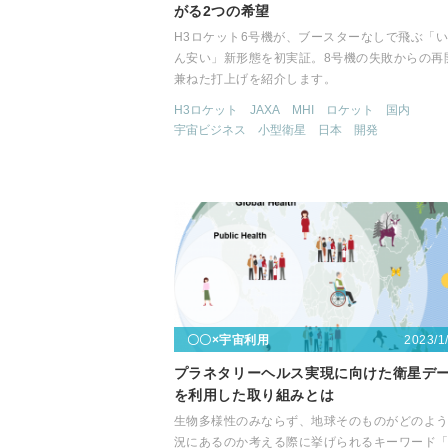
がる2つの希望
H3ロケット6号機が、ブースターなしで飛ぶ「
ん安い」新形態を初実証。8号機の失敗からの再
兼ねた打上げを紹介します。
H3ロケット
JAXA
MHI
ロケット
国内
宇宙ビジネス
小型衛星
日本
開発
2023/1
〇〇×宇宙利用
プラネタリーヘルス実現に向けた衛星デ
を利用した取り組みとは
生物多様性のみならず、地球そのものがどのよ
況にあるのか考える際に挙げられるキーワード