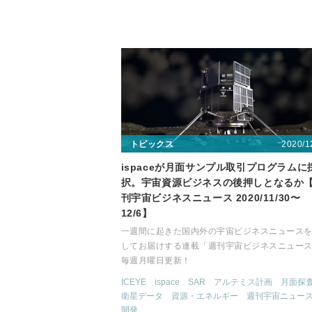
2020/1
トピックス
ispaceが月面サンプル取引プログラムに
択。宇宙資源ビジネスの後押しとなるか
刊宇宙ビジネスニュース 2020/11/30〜
12/6】
一週間に起きた国内外の宇宙ビジネスニュース
してお届けする連載「週刊宇宙ビジネスニュー
毎週月曜日更新！
ICEYE
ispace
SAR
アルテミス計画
月面探
衛星データ
資源・エネルギー
週刊宇宙ニュー
開発