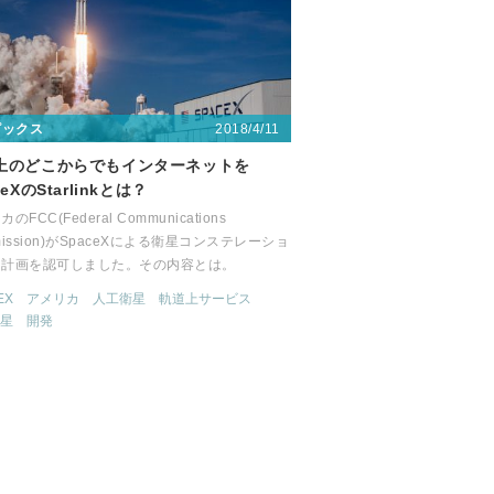
2018/4/11
ピックス
上のどこからでもインターネットを
ceXのStarlinkとは？
のFCC(Federal Communications
mission)がSpaceXによる衛星コンステレーショ
用計画を認可しました。その内容とは。
EX
アメリカ
人工衛星
軌道上サービス
星
開発