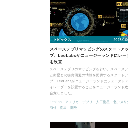
2018/10
トピックス
スペースデブリマッピングのスタートア
プ、LeoLabsがニュージーランドにレー
を設置
スペースデブリのマッピングを行い、スペース
と衛星との衝突回避の情報を提供するスタート
プ、LeoLabsがニュージーランドにフェーズド
イレーダーを設置することをニュージーランド
合意しました。
LeoLab
アメリカ
デブリ
人工衛星
北アメリ
海外
衛星
開発