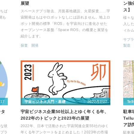
展望
ン強
ス】
いちば
スペースデブリ除去、月面基地建設、火星探査……宇
開も
宙開発はもはやロボットなしには語れません。地上ロ
様々
ボット開発の標準「ROS」を宇宙向けに進化させた
入し
オープンソース基盤「Space ROS」の概要と展望を
ィル
紹介します。
サプラ
探査
開発
製造
/17
2022/12/27
宇宙ビジネス入門・基礎
Tel
ータ
宇宙ビジネス企業50社以上とゆく年くる年、
駐車場
2022年のトピックと2023年の展望
Te
ア訪
うな状
2022年、日本で活動された宇宙関連企業55社のゆく
「プラ
年くる年アンケートをまとめました！2023年の市場
駐車