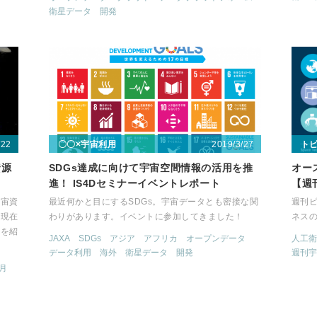
衛星データ
開発
/22
2019/3/27
〇〇×宇宙利用
ト
資源
SDGs達成に向けて宇宙空間情報の活用を推
オー
進！ IS4Dセミナーイベントレポート
【週刊
宇宙資
最近何かと目にするSDGs。宇宙データとも密接な関
週刊
、現在
わりがあります。イベントに参加してきました！
ネス
みを紹
JAXA
SDGs
アジア
アフリカ
オープンデータ
人工衛
データ利用
海外
衛星データ
開発
週刊宇
月