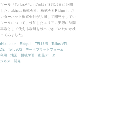
ツール「TellusVPL」のα版が8月19日に公開
した。akippa株式会社、株式会社Ridge-i、さ
インターネット株式会社が共同して開発をしてい
のツールについて、検知したエリアに実際に訪問
駐車場として使える場所を検出できていたのか検
行ってみました。
erNotebook
Ridge-i
TELLUS
Tellus VPL
IDE
TellusOS
データプラットフォーム
利用
地図
機械学習
衛星データ
ジネス
開発