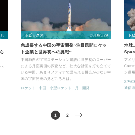
/13
2018/5/29
トピックス
ト
急成長する中国の宇宙開発~注目民間ロケッ
地球
たら
ト企業と世界初への挑戦~
Spa
中国独自の宇宙ステーション建設に世界初のローバー
アメリカ
による月面裏側の探査など、壮大な計画を打ち立てて
Com
スへ
いる中国。あまりメディアで語られる機会が少ない中
ン運
国の宇宙開発の見どころろは。
SPAC
通信衛
ロケット
中国
小型ロケット
月
開発
1
2
>