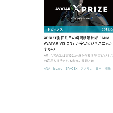
2018/6
トピックス
XPRIZE財団注目の瞬間移動技術「ANA
AVATAR VISION」が宇宙ビジネスにも
すもの
AR、VRの次は実際に分身を作る!? 宇宙ビジネ
の応用も期待される未来の技術とは
ANA
ispace
SPACEX
アメリカ
日本
開発