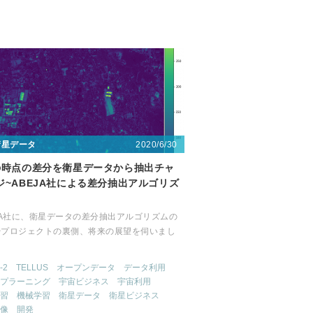
2020/6/30
衛星データ
の時点の差分を衛星データから抽出チャ
ジ~ABEJA社による差分抽出アルゴリズ
JA社に、衛星データの差分抽出アルゴリズムの
やプロジェクトの裏側、将来の展望を伺いまし
-2
TELLUS
オープンデータ
データ利用
プラーニング
宇宙ビジネス
宇宙利用
習
機械学習
衛星データ
衛星ビジネス
像
開発