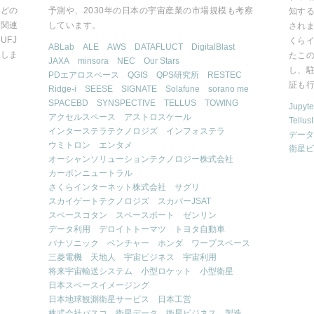
はどの
予測や、2030年の日本の宇宙産業の市場規模も考察
知する
に関連
しています。
されま
UFJ
くら
ABLab
ALE
AWS
DATAFLUCT
DigitalBlast
いしま
たこ
JAXA
minsora
NEC
Our Stars
し、
PDエアロスペース
QGIS
QPS研究所
RESTEC
証も
Ridge-i
SEESE
SIGNATE
Solafune
sorano me
SPACEBD
SYNSPECTIVE
TELLUS
TOWING
Jupyt
アクセルスペース
アストロスケール
Tellus
インターステラテクノロジズ
インフォステラ
データ
ウミトロン
エンタメ
衛星ビ
オーシャンソリューションテクノロジー株式会社
カーボンニュートラル
さくらインターネット株式会社
サグリ
スカイゲートテクノロジズ
スカパーJSAT
スペースコタン
スペースポート
ゼンリン
データ利用
デロイトトーマツ
トヨタ自動車
パナソニック
ベンチャー
ホンダ
ワープスペース
三菱電機
天地人
宇宙ビジネス
宇宙利用
将来宇宙輸送システム
小型ロケット
小型衛星
日本スペースイメージング
日本地球観測衛星サービス
日本工営
株式会社パスコ
衛星データ
衛星ビジネス
製造