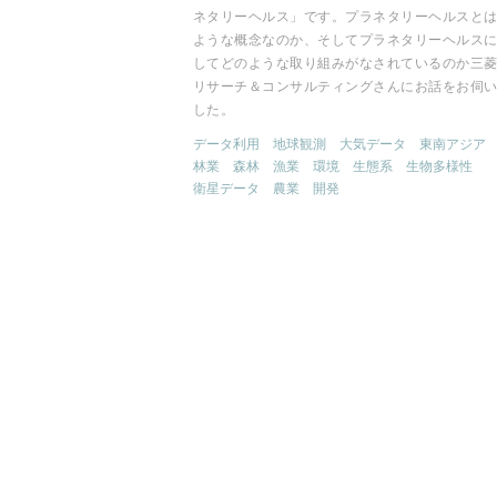
ネタリーヘルス」です。プラネタリーヘルスと
ような概念なのか、そしてプラネタリーヘルス
してどのような取り組みがなされているのか三菱
リサーチ＆コンサルティングさんにお話をお伺
した。
データ利用
地球観測
大気データ
東南アジア
林業
森林
漁業
環境
生態系
生物多様性
衛星データ
農業
開発