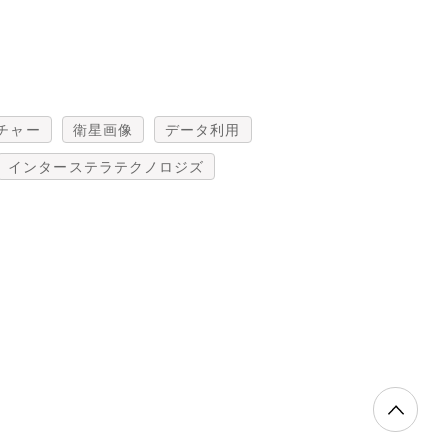
チャー
衛星画像
データ利用
インターステラテクノロジズ