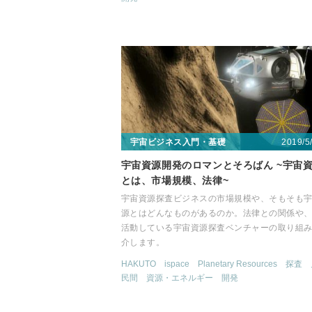
2019/5
宇宙ビジネス入門・基礎
宇宙資源開発のロマンとそろばん ~宇宙
とは、市場規模、法律~
宇宙資源探査ビジネスの市場規模や、そもそも
源とはどんなものがあるのか。法律との関係や
活動している宇宙資源探査ベンチャーの取り組
介します。
HAKUTO
ispace
Planetary Resources
探査
民間
資源・エネルギー
開発