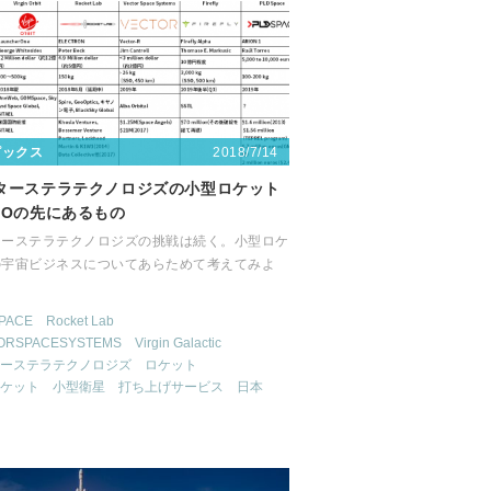
2018/7/14
ピックス
ターステラテクノロジズの小型ロケット
MOの先にあるもの
ターステラテクノロジズの挑戦は続く。小型ロケ
の宇宙ビジネスについてあらためて考えてみよ
PACE
Rocket Lab
ORSPACESYSTEMS
Virgin Galactic
ーステラテクノロジズ
ロケット
ケット
小型衛星
打ち上げサービス
日本