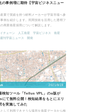
化の事例増に期待【宇宙ビジネスニュー
な産業で実績を持つ材料メーカーが宇宙市場へ参
た事例を紹介します。民間技術を活用した透明フ
ムの商業衛星採用について解説します。
イチェーン
人工衛星
宇宙ビジネス
衛星
週刊宇宙ニュース
開発
2021/8/19
lus
検知ツール「Tellus VPL」のα版が
llusにて無料公開！検知結果をもとにエリ
問を実施してみた
場として利用できそうな場所を衛星データから検