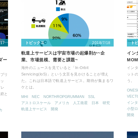
/17
2018/7/18
トピックス
ト
ッ
軌道上サービスは宇宙市場の起爆剤か~企
イン
ダー
業、市場規模、需要と課題~
MO
海外のニュースを見ていると「In-Orbit
イン
Servicing(IoS)」という文言を見かけることが増え
ット
デブリ
た。これは日本語で軌道上サービス。期待が集まるワ
う。
アッ
ケとは。
アレ
ONES
政府と
VECT
MHI
NEC
NORTHROPGRUMMAN
SSL
インタ
アストロスケール
アメリカ
人工衛星
日本
研究
小型ロ
軌道上サービス
開発
カ
開発