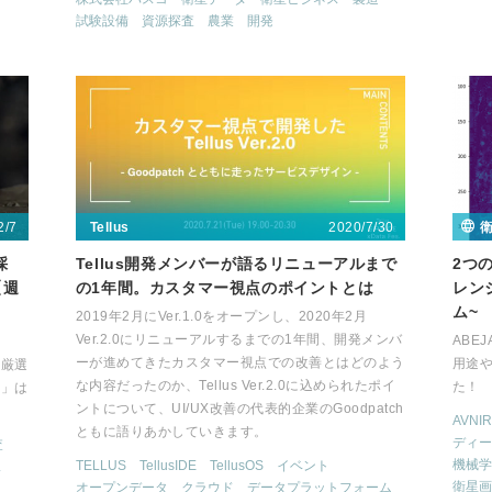
試験設備
資源探査
農業
開発
2/7
2020/7/30
Tellus
採
Tellus開発メンバーが語るリニューアルまで
2つ
【週
の1年間。カスタマー視点のポイントとは
レン
ム~
2019年2月にVer.1.0をオープンし、2020年2月
Ver.2.0にリニューアルするまでの1年間、開発メンバ
ABE
ーが進めてきたカスタマー視点での改善とはどのよう
用途
を厳選
な内容だったのか、Tellus Ver.2.0に込められたポイ
た！
ス」は
ントについて、UI/UX改善の代表的企業のGoodpatch
AVNIR
ともに語りあかしていきます。
ディー
査
機械学
TELLUS
TellusIDE
TellusOS
イベント
ス
衛星画
オープンデータ
クラウド
データプラットフォーム