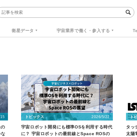
衛星データ
宇宙業界で働く・参入する
T
/15
2026/5/22
トピックス
ト
機の
宇宙ロボット開発にも標準OSを利用する時代
タッ
つな
に？ 宇宙ロボットの最前線とSpace ROSの
太陽