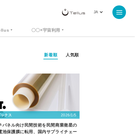
ellus
〇〇×宇宙利用
新着順
人気順
2026/1/5
ピックス
チパネル向け民間技術を民間商業衛星の
電池保護膜に転用、国内サプライチェー