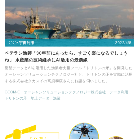
2022/4/8
〇〇×宇宙利用
ベテラン漁師「30年前にあったら、すごく楽になるでしょう
ね」 水産業の技術継承にAI活用の最前線
衛星データとAIを活用した漁業者支援ツール「トリトンの矛」を開発した
オーシャンソリューションテクノロジー社と、トリトンの矛を実際に活用
する株式会社タカスイの高須泰蔵さんにお話を伺いました。
GCOM-C
オーシャンソリューションテクノロジー株式会社
データ利用
トリトンの矛
地上データ
漁業