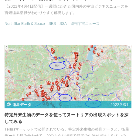
【2022年4月4日配信】一週間に起きた国内外の宇宙ビジネスニュースを
宙畑編集部員がわかりやすく解説します。
NorthStar Earth & Space
SES
SSA
週刊宇宙ニュース
2022/3/31
衛星データ
特定外来生物のデータを使ってヌートリアの出現スポットを探
してみる
Tellusマーケットで公開されている、特定外来生物の発見データと、衛星
データを組み合わせて、どのような場所で特定の生物が出没しやすいの