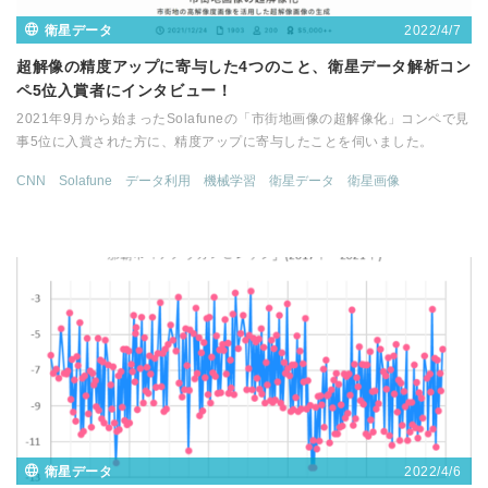
2022/4/7
衛星データ
超解像の精度アップに寄与した4つのこと、衛星データ解析コン
ペ5位入賞者にインタビュー！
2021年9月から始まったSolafuneの「市街地画像の超解像化」コンペで見
事5位に入賞された方に、精度アップに寄与したことを伺いました。
CNN
Solafune
データ利用
機械学習
衛星データ
衛星画像
2022/4/6
衛星データ