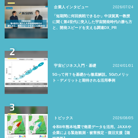
企業人インタビュー
2026/07/24
「短期間に何回挑戦できるか」中須賀真一教授
に聞く第4世代に突入した宇宙開発時代の勝ち方
と、開発スピードを支える調達DX_PR
2
宇宙ビジネス入門・基礎
2024/01/01
5Gって何？を基礎から徹底解説。5Gのメリッ
ト・デメリットと期待される活用事例
3
トピックス
2026/08/05
令和8年熊本地震で衛星データを活用。JAXAや
企業による緊急観測・被害推定・復旧支援【随