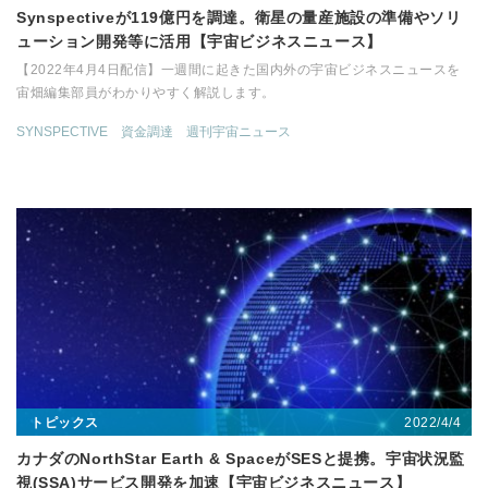
Synspectiveが119億円を調達。衛星の量産施設の準備やソリ
ューション開発等に活用【宇宙ビジネスニュース】
【2022年4月4日配信】一週間に起きた国内外の宇宙ビジネスニュースを
宙畑編集部員がわかりやすく解説します。
SYNSPECTIVE
資金調達
週刊宇宙ニュース
2022/4/4
トピックス
カナダのNorthStar Earth & SpaceがSESと提携。宇宙状況監
視(SSA)サービス開発を加速【宇宙ビジネスニュース】