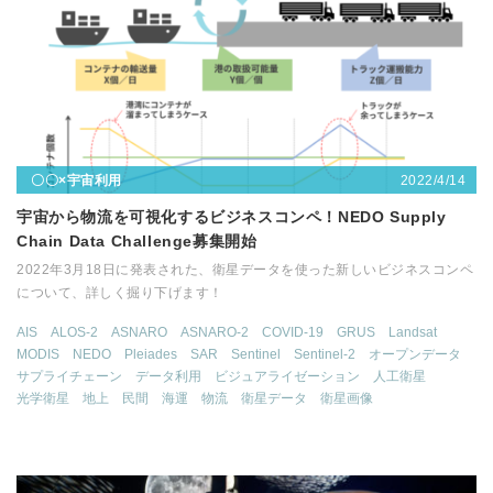
2022/4/14
〇〇×宇宙利用
宇宙から物流を可視化するビジネスコンペ！NEDO Supply
Chain Data Challenge募集開始
2022年3月18日に発表された、衛星データを使った新しいビジネスコンペ
について、詳しく掘り下げます！
AIS
ALOS-2
ASNARO
ASNARO-2
COVID-19
GRUS
Landsat
MODIS
NEDO
Pleiades
SAR
Sentinel
Sentinel-2
オープンデータ
サプライチェーン
データ利用
ビジュアライゼーション
人工衛星
光学衛星
地上
民間
海運
物流
衛星データ
衛星画像