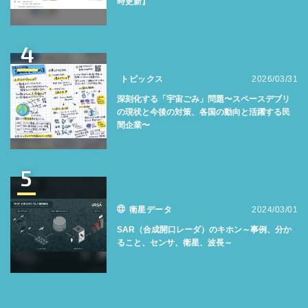
時更新】
4
トピックス
2026/03/31
深刻化する「宇宙ごみ」問題〜スペースデブリ
の現状と今後の対策、各国の動向と活躍する民
間企業〜
5
衛星データ
2024/03/01
SAR（合成開口レーダ）のキホン～事例、分か
ること、センサ、衛星、波長～