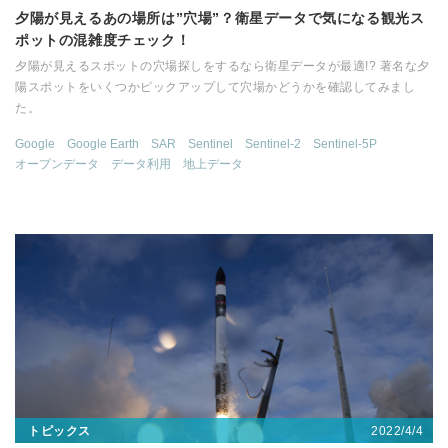
夕陽が見えるあの場所は”穴場”？衛星データで気になる観光ス
ポットの混雑度チェック！
夕陽が見えるスポットの穴場探しをするなら衛星データが最適!? 著名な夕
陽スポットをいくつかピックアップして穴場かどうかを確認してみまし
た。
Google
Google Earth
SAR
Sentinel
Sentinel-2
Sentinel-5P
オープンデータ
データ利用
地上データ
2022/4/4
トピックス