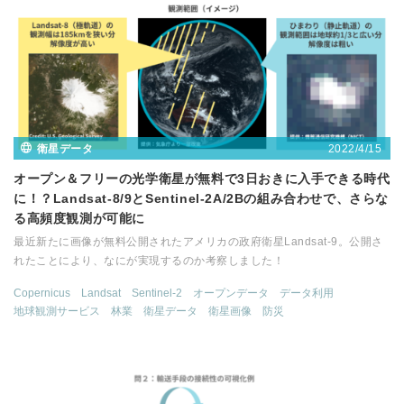
2022/4/15
衛星データ
オープン＆フリーの光学衛星が無料で3日おきに入手できる時代
に！？Landsat-8/9とSentinel-2A/2Bの組み合わせで、さらな
る高頻度観測が可能に​​
最近新たに画像が無料公開されたアメリカの政府衛星Landsat-9。公開さ
れたことにより、なにが実現するのか考察しました！
Copernicus
Landsat
Sentinel-2
オープンデータ
データ利用
地球観測サービス
林業
衛星データ
衛星画像
防災