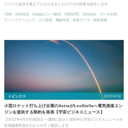
コンペと論文を教えていただきましたのでその結果を紹介します。
CNN
KAGGLE
Kaggleコンペ解説
SIGNATE
Solafune
データ利用
ディープラーニング
人工衛星
機械学習
衛星データ
衛星画像
2022/4/18
トピックス
小型ロケット打ち上げ企業のAstraがLeoStellaへ電気推進エン
ジンを提供する契約を発表【宇宙ビジネスニュース】
【2022年4月18日配信】一週間に起きた国内外の宇宙ビジネスニュースを
宙畑編集部員がわかりやすく解説します。