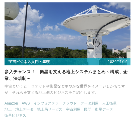
2020/11/19
宇宙ビジネス入門・基礎
参入チャンス！ 衛星を支える地上システムまとめ～構成、企
業、法規制～
宇宙というと、ロケットや衛星など華やかな世界をイメージしがちです
が、それらを支える地上側のビジネスをご紹介します。
Amazon
AWS
インフォステラ
クラウド
データ利用
人工衛星
地上
地上データ
地上局サービス
宇宙利用
民間
衛星データ
衛星ビジネス