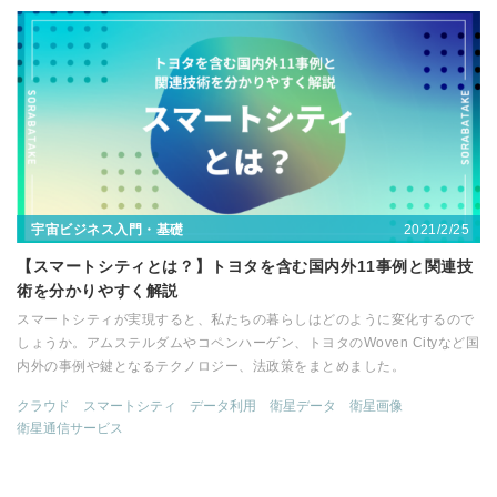
2021/2/25
宇宙ビジネス入門・基礎
【スマートシティとは？】トヨタを含む国内外11事例と関連技
術を分かりやすく解説
スマートシティが実現すると、私たちの暮らしはどのように変化するので
しょうか。アムステルダムやコペンハーゲン、トヨタのWoven Cityなど国
内外の事例や鍵となるテクノロジー、法政策をまとめました。
クラウド
スマートシティ
データ利用
衛星データ
衛星画像
衛星通信サービス