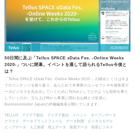
2020/9/28
Tellus
50日間に及ぶ「Tellus SPACE xData Fes. -Online Weeks
2020-」ついに閉幕。イベントを通して語られるTellus今後と
は？
「Tellus SPACE xData Fes. -Online Weeks 2020-」の締めくくりは今ま
でのコンテンツを振り返り、あらためて本事業のコンセプトや今後衛星デ
ータビジネスを生み出していくためにTellusとしてどのような役割を果た
していくのか。立ち上げ時から事業に関わる山崎と小笠原に、
BusinessInsider Japanの伊藤編集長が聞いていきます。
TELLUS
アイデア創出
アイデア創出
イベント
オープンデータ
クラウド
データプラットフォーム
データ利用
ビジネスモデル
ビッグデータ
人工衛星
地上データ
衛星データ
衛星ビジネス