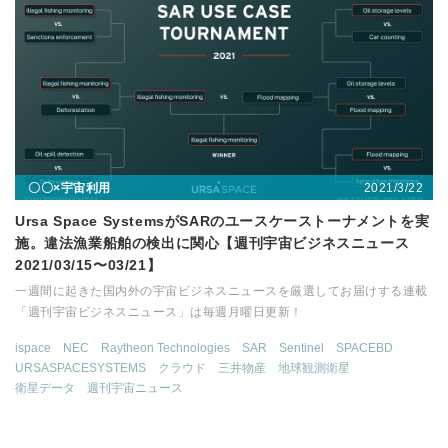
2021/3/22
〇〇×宇宙利用
Ursa Space SystemsがSARのユースケーストーナメントを実
施。違法漁業船舶の検出に関心【週刊宇宙ビジネスニュース
2021/03/15〜03/21】
一週間に起きた国内外の宇宙ビジネスニュースを厳選してお届けする連載
「週刊宇宙ビジネスニュース」は毎週月曜日更新！
ispace
NEC
Raytheon Technologies
SAR
Sentinel
SPACEBD
URSASPACESYSTEMS
クラウド
三井物産
地球観測衛星
衛星データ
週刊宇宙ニュース