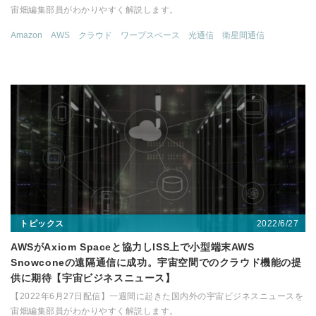
宙畑編集部員がわかりやすく解説します。
Amazon
AWS
クラウド
ワープスペース
光通信
衛星間通信
2022/6/27
トピックス
AWSがAxiom Spaceと協力しISS上で小型端末AWS
Snowconeの遠隔通信に成功。宇宙空間でのクラウド機能の提
供に期待【宇宙ビジネスニュース】
【2022年6月27日配信】一週間に起きた国内外の宇宙ビジネスニュースを
宙畑編集部員がわかりやすく解説します。