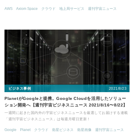
AWS
Axiom Space
クラウド
地上局サービス
週刊宇宙ニュース
2021/8/23
ビジネス事例
PlanetがGoogleと提携。Google Cloudを活用したソリュー
ション開発へ【週刊宇宙ビジネスニュース 2021/8/16〜8/22】
一週間に起きた国内外の宇宙ビジネスニュースを厳選してお届けする連載
「週刊宇宙ビジネスニュース」は毎週月曜日更新！
Google
Planet
クラウド
衛星ビジネス
衛星画像
週刊宇宙ニュース