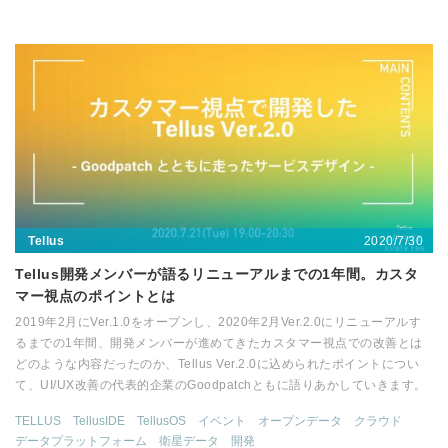
2020/7/30
Tellus
Tellus開発メンバーが語るリニューアルまでの1年間。カスタ
マー視点のポイントとは
2019年2月にVer.1.0をオープンし、2020年2月Ver.2.0にリニューアルす
るまでの1年間、開発メンバーが進めてきたカスタマー視点での改善とは
どのような内容だったのか、Tellus Ver.2.0に込められたポイントについ
て、UI/UX改善の代表的企業のGoodpatchともに語りあかしていきます。
TELLUS
TellusIDE
TellusOS
イベント
オープンデータ
クラウド
データプラットフォーム
衛星データ
開発