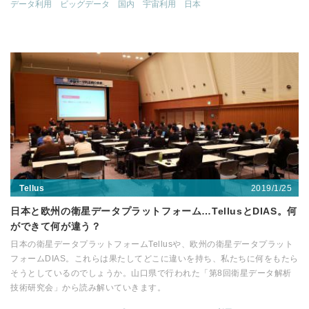
データ利用
ビッグデータ
国内
宇宙利用
日本
2019/1/25
Tellus
日本と欧州の衛星データプラットフォーム…TellusとDIAS。何
ができて何が違う？
日本の衛星データプラットフォームTellusや、欧州の衛星データプラット
フォームDIAS。これらは果たしてどこに違いを持ち、私たちに何をもたら
そうとしているのでしょうか。山口県で行われた「第8回衛星データ解析
技術研究会」から読み解いていきます。