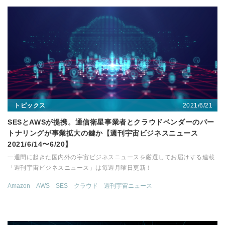
2021/6/21
トピックス
SESとAWSが提携。通信衛星事業者とクラウドベンダーのパー
トナリングが事業拡大の鍵か【週刊宇宙ビジネスニュース
2021/6/14〜6/20】
一週間に起きた国内外の宇宙ビジネスニュースを厳選してお届けする連載
「週刊宇宙ビジネスニュース」は毎週月曜日更新！
Amazon
AWS
SES
クラウド
週刊宇宙ニュース