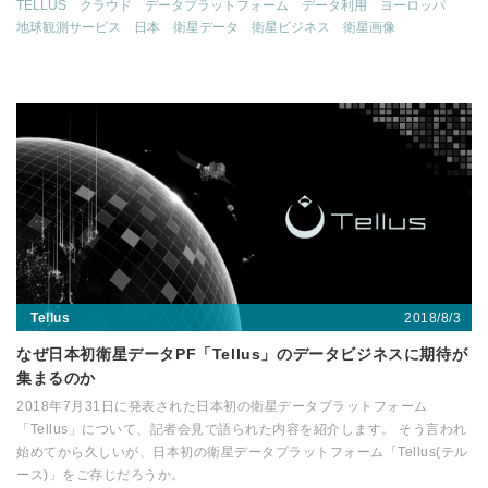
TELLUS
クラウド
データプラットフォーム
データ利用
ヨーロッパ
地球観測サービス
日本
衛星データ
衛星ビジネス
衛星画像
2018/8/3
Tellus
なぜ日本初衛星データPF「Tellus」のデータビジネスに期待が
集まるのか
2018年7月31日に発表された日本初の衛星データプラットフォーム
「Tellus」について、記者会見で語られた内容を紹介します。 そう言われ
始めてから久しいが、日本初の衛星データプラットフォーム「Tellus(テル
ース)」をご存じだろうか。