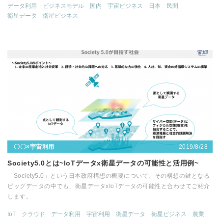
データ利用
ビジネスモデル
国内
宇宙ビジネス
日本
民間
衛星データ
衛星ビジネス
2019/8/28
〇〇×宇宙利用
Society5.0とは~IoTデータx衛星データの可能性と活用例~
「Society5.0」という日本政府構想の概要について、その構想の鍵となる
ビッグデータの中でも、衛星データxIoTデータの可能性と合わせてご紹介
します。
IoT
クラウド
データ利用
宇宙利用
衛星データ
衛星ビジネス
農業