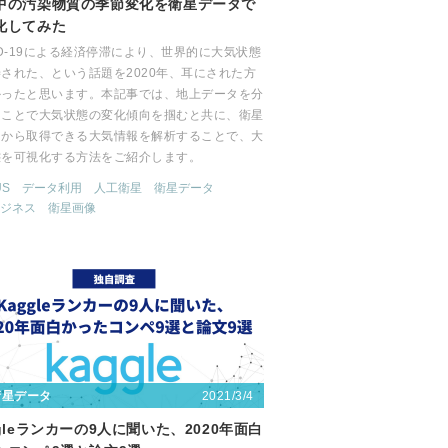
中の汚染物質の季節変化を衛星データで
化してみた
ID-19による経済停滞により、世界的に大気状態
された、という話題を2020年、耳にされた方
かったと思います。本記事では、地上データを分
ることで大気状態の変化傾向を掴むと共に、衛星
タから取得できる大気情報を解析することで、大
態を可視化する方法をご紹介します。
US
データ利用
人工衛星
衛星データ
ジネス
衛星画像
2021/3/4
衛星データ
gleランカーの9人に聞いた、2020年面白