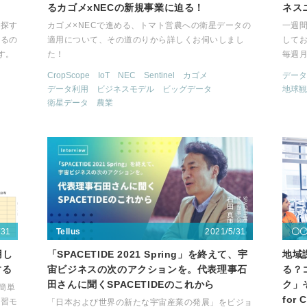
るカゴメxNECの新規事業に迫る！
ネスニ
で探す
カゴメ×NECで進める、トマト営農への衛星データの
一週
せるの
適用について、その道のりから詳しくお伺いしまし
して
す。
た！
毎週
CropScope
IoT
NEC
Sentinel
カゴメ
データ
データ利用
ビジネスモデル
ビッグデータ
地球観
衛星データ
農業
/31
2021/5/31
Tellus
〇
用し
「SPACETIDE 2021 Spring」を終えて、宇
地域
する
宙ビジネスの次のアクションを。代表理事石
る？
田さんに聞くSPACETIDEのこれから
ク」
の簡単
for
学習モ
「日本および世界の新たな宇宙産業の発展」をビジョ