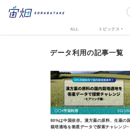
ALL
トピックス
データ利用の記事一覧
2021/6
〇〇×宇宙利用
80%は中国依存。漢方薬の原料、生薬の
栽培適地を衛星データで探索チャレンジ~