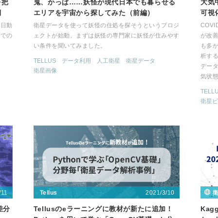
を把
鬼、かっぱ……妖怪が現代日本でも暮らせる
大気
側
エリアを宇宙から探してみた（前編）
可視
上日動
衛星データを使って妖怪の住処を探そうというプロジ
COV
までの
ェクトが始動。まずは妖怪の専門家に妖怪が住みやす
が改善
い条件を聞いてみました。
も多
析す
TELLUS
データ利用
人工衛星
衛星データ
デー
衛星画像
気状
TELL
衛星ビ
/11
2021/3/10
Tellus
差分
Tellusのeラーニングに教材が新たに追加！
Kag