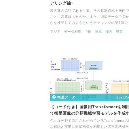
アリング編~
漢方薬の原料である生薬、その栽培適地を国内
ことに需要はあるのか、また、衛星データで探
かを検証してみようというチャレンジの第1弾で
アジア
データ利用
中国
日本
漢方
農業
2021/5
衛星データ
【コード付き】画像用Transformerを利
て衛星画像の分類機械学習モデルを作成
色々な分野で応用され始めているTransformer
な解説と実際に衛星画像を利用した雲判定機械