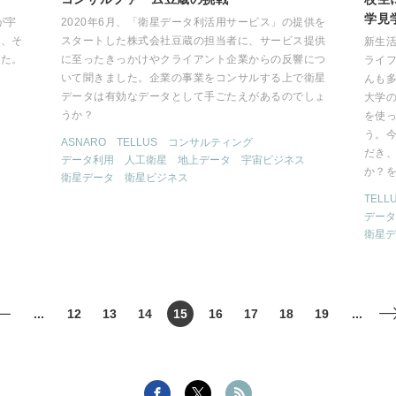
学見
が宇
2020年6月、「衛星データ利活用サービス」の提供を
た、そ
スタートした株式会社豆蔵の担当者に、サービス提供
新生
した。
に至ったきっかけやクライアント企業からの反響につ
ライ
いて聞きました。企業の事業をコンサルする上で衛星
んも
データは有効なデータとして手ごたえがあるのでしょ
大学の
うか？
を使
う。今
ASNARO
TELLUS
コンサルティング
だき
データ利用
人工衛星
地上データ
宇宙ビジネス
か？
衛星データ
衛星ビジネス
TELL
データ
衛星デ
...
12
13
14
15
16
17
18
19
...
<