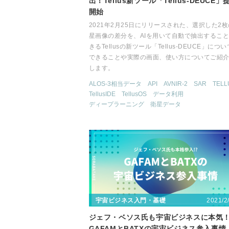
出！Tellus新ツール「Tellus-DEUCE」
開始
2021年2月25日にリリースされた、選択した2
星画像の差分を、AIを用いて自動で抽出するこ
きるTellusの新ツール「Tellus-DEUCE」につ
できることや実際の画面、使い方についてご紹
します。
ALOS-3相当データ
API
AVNIR-2
SAR
TELL
TellusIDE
TellusOS
データ利用
ディープラーニング
衛星データ
2021/2
宇宙ビジネス入門・基礎
ジェフ・ベソス氏も宇宙ビジネスに本気
GAFAMとBATXの宇宙ビジネス参入事情