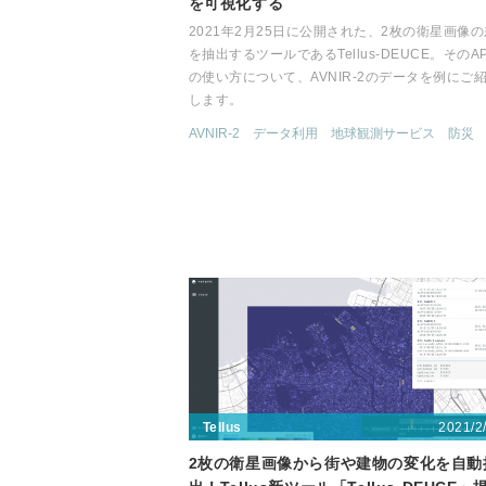
を可視化する
2021年2月25日に公開された、2枚の衛星画像
を抽出するツールであるTellus-DEUCE。そのAP
の使い方について、AVNIR-2のデータを例にご
します。
AVNIR-2
データ利用
地球観測サービス
防災
2021/2
Tellus
2枚の衛星画像から街や建物の変化を自動