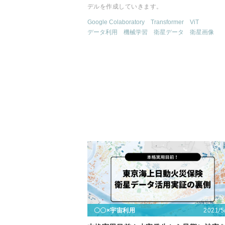
デルを作成していきます。
Google Colaboratory
Transformer
ViT
データ利用
機械学習
衛星データ
衛星画像
2021/5
〇〇×宇宙利用