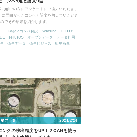
たコンペ9選と論文9選
Kagglerの方にアンケートにご協力いただき、
0年に面白かったコンペと論文を教えていただき
たのでその結果を紹介します。
LE
Kaggleコンペ解説
Solafune
TELLUS
IDE
TellusOS
オープンデータ
データ利用
星
衛星データ
衛星ビジネス
衛星画像
2021/2/24
衛星データ
タンクの検出精度をUP！？GANを使っ