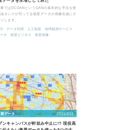
星データを水増ししてみた
事ではDCGANというGANの基本的な手法を使
石油タンクが写ってる衛星データの画像生成にチ
ンジします。
US
データ利用
人工衛星
地球観測サービス
ータ
衛星ビジネス
衛星画像
2021/2/11
衛星データ
プンキャンパスが軒並み中止に!? 現役高
に伝えたい衛星データを使った5つの大