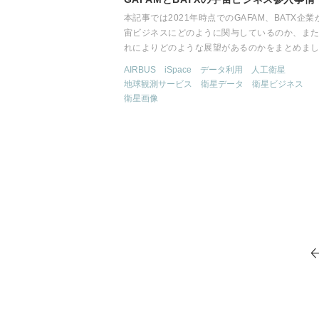
本記事では2021年時点でのGAFAM、BATX企業
宙ビジネスにどのように関与しているのか、ま
れによりどのような展望があるのかをまとめま
AIRBUS
iSpace
データ利用
人工衛星
地球観測サービス
衛星データ
衛星ビジネス
衛星画像