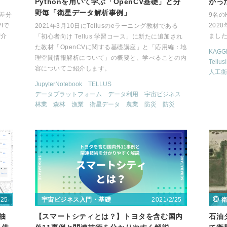
Pythonを用いて学ぶ「OpenCV基礎」と分
かっ
野毎「衛星データ解析事例」
の差分
9名の
Iで
202
2021年3月10日にTellusのeラーニング教材である
紹介
まし
「初心者向け Tellus 学習コース」に新たに追加され
た教材「OpenCVに関する基礎講座」と「応用編：地
KAGG
理空間情報解析について」の概要と、学べることの内
Tellus
容についてご紹介します。
人工衛
JupyterNotebook
TELLUS
データプラットフォーム
データ利用
宇宙ビジネス
林業
森林
漁業
衛星データ
農業
防災
防災
/25
2021/2/25
宇宙ビジネス入門・基礎
抽
【スマートシティとは？】トヨタを含む国内
石油