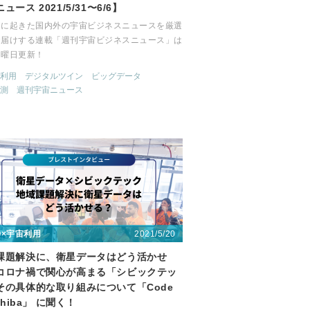
ュース 2021/5/31〜6/6】
間に起きた国内外の宇宙ビジネスニュースを厳選
お届けする連載「週刊宇宙ビジネスニュース」は
月曜日更新！
利用
デジタルツイン
ビッグデータ
測
週刊宇宙ニュース
2021/5/20
〇×宇宙利用
課題解決に、衛星データはどう活かせ
コロナ禍で関心が高まる「シビックテッ
その具体的な取り組みについて「Code
 Chiba」 に聞く！