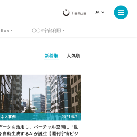
ellus
〇〇×宇宙利用
新着順
人気順
2021/6/7
ジネス事例
データを活用し、バーチャル空間に「世
を自動生成するAIが誕生【週刊宇宙ビジ