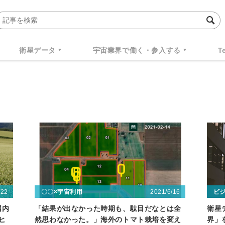
衛星データ
宇宙業界で働く・参入する
T
/22
2021/6/16
〇〇×宇宙利用
ビ
国内
「結果が出なかった時期も、駄目だなとは全
衛星
ヒ
然思わなかった。」海外のトマト栽培を変え
界」