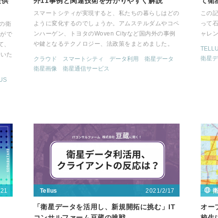
提供
外11事例と関連技術を分かりやすく解説
て衛
スマートシティが実現すると、私たちの暮らしはどの
この記
ように変化するのでしょうか。アムステルダムやコペ
って
枚の衛
ンハーゲン、トヨタのWoven Cityなど国内外の事例
ャレ
とがで
や鍵となるテクノロジー、法政策をまとめました。
いて、
TELL
介いた
衛星デ
クラウド
スマートシティ
データ利用
衛星データ
衛星画像
衛星通信サービス
US
/21
2021/2/17
Tellus
！
「衛星データを活用し、新規開拓に挑む」IT
オー
コンサルファーム豆蔵の挑戦
校生