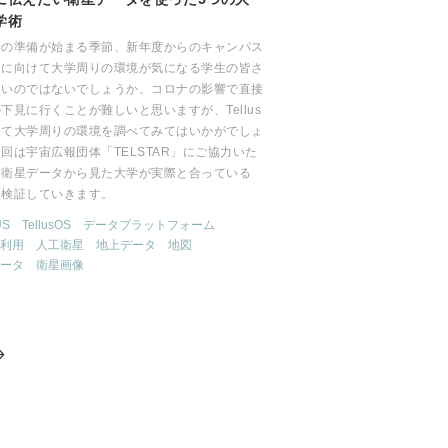
学術
活の準備が始まる季節、新年度からのキャンパス
フに向けて大学周りの環境が気になる学生の皆さ
多いのではないでしょうか。コロナの影響で直接
下見に行くことが難しいと思いますが、Tellus
って大学周りの環境を調べてみてはいかがでしょ
回は宇宙広報団体「TELSTAR」にご協力いた
、衛星データから見た大学が実際と合っている
を検証していきます。
US
TellusOS
データプラットフォーム
利用
人工衛星
地上データ
地図
ータ
衛星画像
>