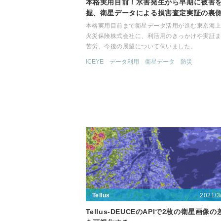
本格実用目前！水害発生から早期に被害
握、衛星データによる損害査定実証の裏
本格実用目前まで衛星データ活用が進む東京海
火災保険株式会社に、利活用のきっかけや実証
苦労、今後の展望について伺いました。
ICEYE
データ利用
衛星データ
防災
2021/3
Tellus
Tellus-DEUCEのAPIで2枚の衛星画像の