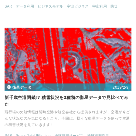
SAR
データ利用
ビジネスモデル
宇宙ビジネス
宇宙利用
防災
2019/2/9
衛星データ
新千歳空港閉鎖!? 積雪状況を3種類の衛星データで見比べてみ
た
飛行場の欠航情報は随時空港や航空会社から提供されますが、空港が今ど
んな状況なのか気になるところ。今回は、様々な衛星データを使って空港
の積雪状況を見ていきます！
SAR
SpaceDataUtilization
地球観測サービス
地球観測衛星