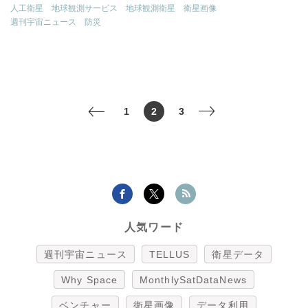
人工衛星
地球観測サービス
地球観測衛星
衛星画像
週刊宇宙ニュース
防災
1
2
3
<
>
人気ワード
週刊宇宙ニュース
TELLUS
衛星データ
Why Space
MonthlySatDataNews
ベンチャー
衛星画像
データ利用