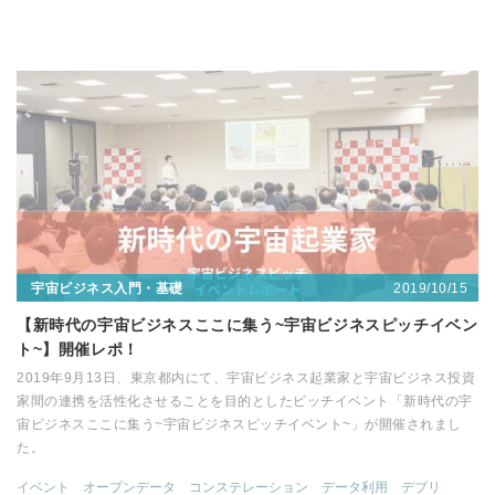
2019/10/15
宇宙ビジネス入門・基礎
【新時代の宇宙ビジネスここに集う~宇宙ビジネスピッチイベン
ト~】開催レポ！
2019年9月13日、東京都内にて、宇宙ビジネス起業家と宇宙ビジネス投資
家間の連携を活性化させることを目的としたピッチイベント「新時代の宇
宙ビジネスここに集う~宇宙ビジネスピッチイベント~」が開催されまし
た。
イベント
オープンデータ
コンステレーション
データ利用
デブリ