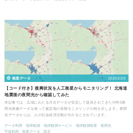
2020/2/26
衛星データ
【コード付き】復興状況を人工衛星からモニタリング！ 北海道
地震後の夜間光から確認してみた
本記事では、広域にわたる月次データが安定して提供されてきたVIIRS夜
間光画像データを使って被災地の長期モニタリングの例を示します。夜間
光データからは、人の社会経済活動が分かるとされています。
データ利用
地球観測
地球観測サービス
地球観測衛星
夜間光
宇宙利用
衛星データ
防災