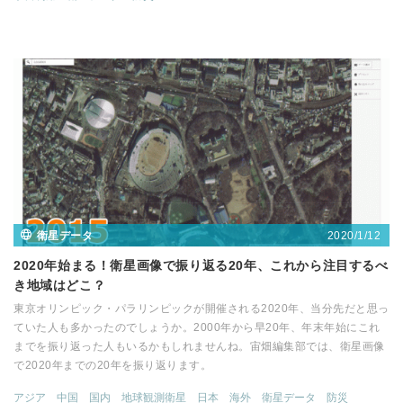
2020/1/12
衛星データ
2020年始まる！衛星画像で振り返る20年、これから注目するべ
き地域はどこ？
東京オリンピック・パラリンピックが開催される2020年、当分先だと思っ
ていた人も多かったのでしょうか。2000年から早20年、年末年始にこれ
までを振り返った人もいるかもしれませんね。宙畑編集部では、衛星画像
で2020年までの20年を振り返ります。
アジア
中国
国内
地球観測衛星
日本
海外
衛星データ
防災