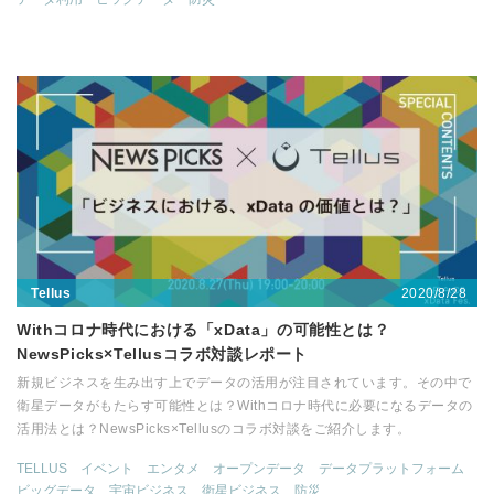
2020/8/28
Tellus
Withコロナ時代における「xData」の可能性とは？
NewsPicks×Tellusコラボ対談レポート
新規ビジネスを生み出す上でデータの活用が注目されています。その中で
衛星データがもたらす可能性とは？Withコロナ時代に必要になるデータの
活用法とは？NewsPicks×Tellusのコラボ対談をご紹介します。
TELLUS
イベント
エンタメ
オープンデータ
データプラットフォーム
ビッグデータ
宇宙ビジネス
衛星ビジネス
防災