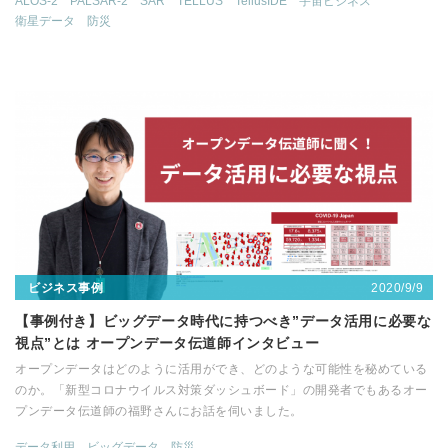
ALOS-2
PALSAR-2
SAR
TELLUS
TellusIDE
宇宙ビジネス
衛星データ
防災
2020/9/9
ビジネス事例
【事例付き】ビッグデータ時代に持つべき”データ活用に必要な
視点”とは オープンデータ伝道師インタビュー
オープンデータはどのように活用ができ、どのような可能性を秘めている
のか。「新型コロナウイルス対策ダッシュボード」の開発者でもあるオー
プンデータ伝道師の福野さんにお話を伺いました。
データ利用
ビッグデータ
防災