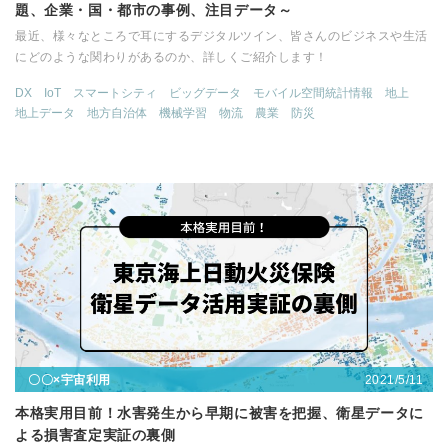
題、企業・国・都市の事例、注目データ～
最近、様々なところで耳にするデジタルツイン、皆さんのビジネスや生活
にどのような関わりがあるのか、詳しくご紹介します！
DX
IoT
スマートシティ
ビッグデータ
モバイル空間統計情報
地上
地上データ
地方自治体
機械学習
物流
農業
防災
2021/5/11
〇〇×宇宙利用
本格実用目前！水害発生から早期に被害を把握、衛星データに
よる損害査定実証の裏側