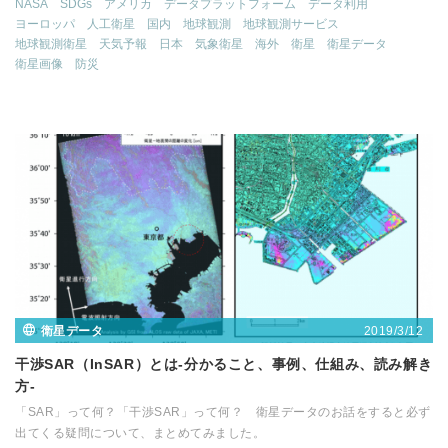
NASA
SDGs
アメリカ
データプラットフォーム
データ利用
ヨーロッパ
人工衛星
国内
地球観測
地球観測サービス
地球観測衛星
天気予報
日本
気象衛星
海外
衛星
衛星データ
衛星画像
防災
2019/3/12
衛星データ
干渉SAR（InSAR）とは-分かること、事例、仕組み、読み解き
方-
「SAR」って何？「干渉SAR」って何？ 衛星データのお話をすると必ず
出てくる疑問について、まとめてみました。