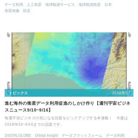
データ利用
人工衛星
地球観測サービス
地球観測衛星
日本
衛星画像
防災
2018/9/17
トピックス
進む海外の衛星データ利用促進のしかけ作り【週刊宇宙ビジネ
スニュース9/10~9/16】
毎週宇宙ビジネスの気になる話題をピックアップする本連載！ 今週は
2018/9/10~9/16までの話題です。
DIGITALGLOBE
Orbital Insight
データプラットフォーム
データ利用