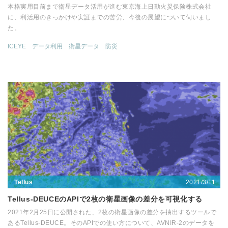
本格実用目前まで衛星データ活用が進む東京海上日動火災保険株式会社
に、利活用のきっかけや実証までの苦労、今後の展望について伺いまし
た。
ICEYE
データ利用
衛星データ
防災
2021/3/11
Tellus
Tellus-DEUCEのAPIで2枚の衛星画像の差分を可視化する
2021年2月25日に公開された、2枚の衛星画像の差分を抽出するツールで
あるTellus-DEUCE。そのAPIでの使い方について、AVNIR-2のデータを