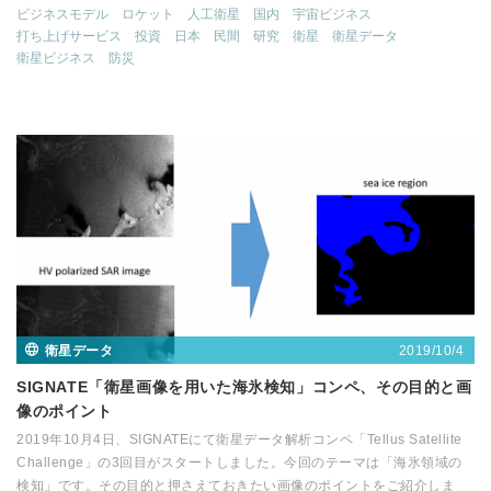
ビジネスモデル
ロケット
人工衛星
国内
宇宙ビジネス
打ち上げサービス
投資
日本
民間
研究
衛星
衛星データ
衛星ビジネス
防災
2019/10/4
衛星データ
SIGNATE「衛星画像を用いた海氷検知」コンペ、その目的と画
像のポイント
2019年10月4日、SIGNATEにて衛星データ解析コンペ「Tellus Satellite
Challenge」の3回目がスタートしました。今回のテーマは「海氷領域の
検知」です。その目的と押さえておきたい画像のポイントをご紹介しま