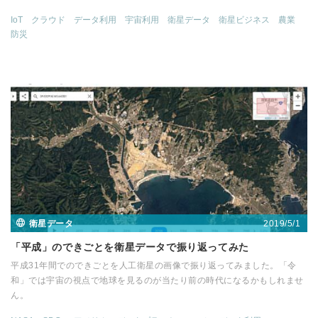
IoT
クラウド
データ利用
宇宙利用
衛星データ
衛星ビジネス
農業
防災
2019/5/1
衛星データ
「平成」のできごとを衛星データで振り返ってみた
平成31年間でのできごとを人工衛星の画像で振り返ってみました。「令
和」では宇宙の視点で地球を見るのが当たり前の時代になるかもしれませ
ん。