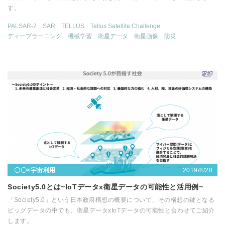
す。
PALSAR-2
SAR
TELLUS
Tellus Satellite Challenge
ディープラーニング
機械学習
衛星データ
衛星画像
防災
2019/8/28
〇〇×宇宙利用
Society5.0とは~IoTデータx衛星データの可能性と活用例~
「Society5.0」という日本政府構想の概要について、その構想の鍵となる
ビッグデータの中でも、衛星データxIoTデータの可能性と合わせてご紹介
します。