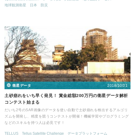
地球観測衛星
日本
防災
2018/10/21
衛星データ
土砂崩れをいち早く発見！ 賞金総額200万円の衛星データ解析
コンテスト始まる
だいち2号のSAR画像のデータを使い自動で土砂崩れを検出するアルゴリ
ズムを開発し、精度を競うコンテストが開催！機械学習やプログラミング
などのスキルを持つ人は必見です！
TELLUS
Tellus Satellite Challenge
データプラットフォーム