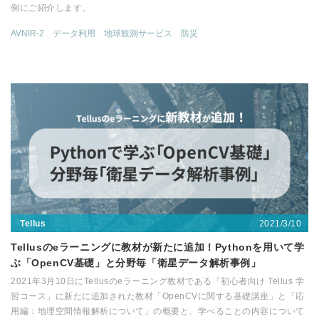
例にご紹介します。
AVNIR-2
データ利用
地球観測サービス
防災
2021/3/10
Tellus
Tellusのeラーニングに教材が新たに追加！Pythonを用いて学
ぶ「OpenCV基礎」と分野毎「衛星データ解析事例」
2021年3月10日にTellusのeラーニング教材である「初心者向け Tellus 学
習コース」に新たに追加された教材「OpenCVに関する基礎講座」と「応
用編：地理空間情報解析について」の概要と、学べることの内容について