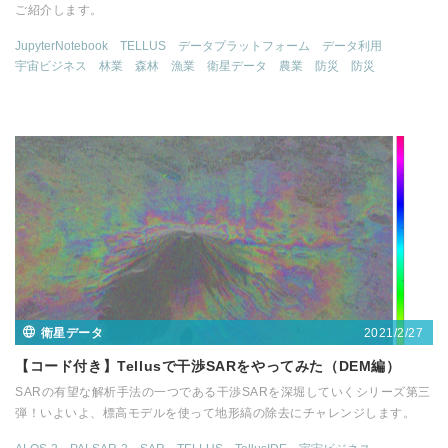
ご紹介します。
JupyterNotebook
TELLUS
データプラットフォーム
データ利用
宇宙ビジネス
林業
森林
漁業
衛星データ
農業
防災
防災
2021/2/27
衛星データ
【コード付き】Tellusで干渉SARをやってみた（DEM編）
SARの有望な解析手法の一つである干渉SARを深堀していくシリーズ第三
弾！いよいよ、標高モデルを使って地形縞の除去にチャレンジします。