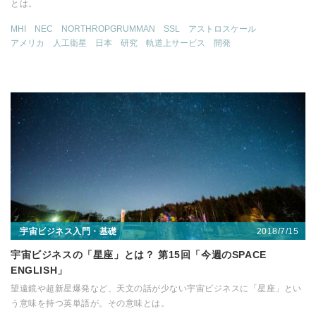
とは。
MHI
NEC
NORTHROPGRUMMAN
SSL
アストロスケール
アメリカ
人工衛星
日本
研究
軌道上サービス
開発
2018/7/15
宇宙ビジネス入門・基礎
宇宙ビジネスの「星座」とは？ 第15回「今週のSPACE
ENGLISH」
望遠鏡や超新星爆発など、天文の話が少ない宇宙ビジネスに「星座」とい
う意味を持つ英単語が。その意味とは。