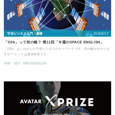
2018/6/17
宇宙ビジネス入門・基礎
「O3b」って何の略？ 第11回「今週のSPACE ENGLISH」
「O3b」はこれからの宇宙ビジネスのキーワードです。何の略か分かりま
すか？ ヒントは通信衛星です。
OHB
SES
SPACEENGLISH