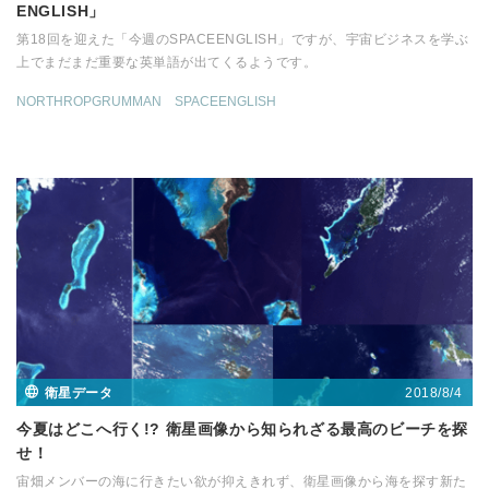
ENGLISH」
第18回を迎えた「今週のSPACEENGLISH」ですが、宇宙ビジネスを学ぶ
上でまだまだ重要な英単語が出てくるようです。
NORTHROPGRUMMAN
SPACEENGLISH
2018/8/4
衛星データ
今夏はどこへ行く!? 衛星画像から知られざる最高のビーチを探
せ！
宙畑メンバーの海に行きたい欲が抑えきれず、衛星画像から海を探す新た