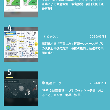
企業による緊急観測・被害推定・復旧支援【随
時更新】
4
トピックス
2026/03/31
深刻化する「宇宙ごみ」問題〜スペースデブリ
の現状と今後の対策、各国の動向と活躍する民
間企業〜
5
衛星データ
2024/03/01
SAR（合成開口レーダ）のキホン～事例、分か
ること、センサ、衛星、波長～