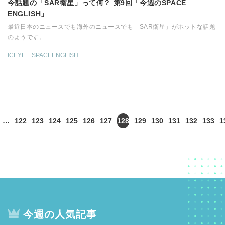
今話題の「SAR衛星」って何？ 第9回「今週のSPACE
ENGLISH」
最近日本のニュースでも海外のニュースでも「SAR衛星」がホットな話題
のようです。
ICEYE
SPACEENGLISH
…
122
123
124
125
126
127
128
129
130
131
132
133
1
今週の人気記事