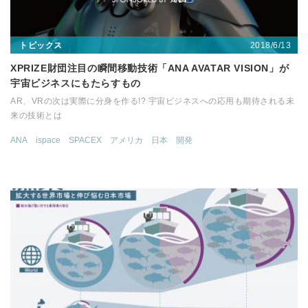
2018/6/13
トピックス
XPRIZE財団注目の瞬間移動技術「ANA AVATAR VISION」が
宇宙ビジネスにもたらすもの
AR、VRの次は実際に分身を作る!? 宇宙ビジネスへの応用も期待される未
来の技術とは
ANA
ispace
SPACEX
アメリカ
日本
開発