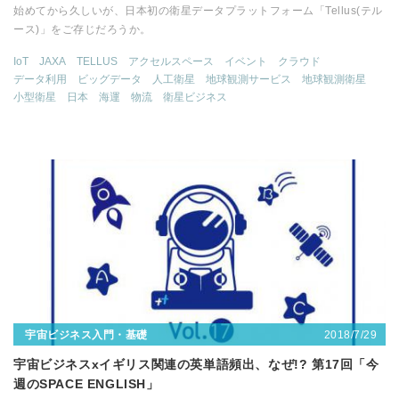
始めてから久しいが、日本初の衛星データプラットフォーム「Tellus(テル
ース)」をご存じだろうか。
IoT
JAXA
TELLUS
アクセルスペース
イベント
クラウド
データ利用
ビッグデータ
人工衛星
地球観測サービス
地球観測衛星
小型衛星
日本
海運
物流
衛星ビジネス
2018/7/29
宇宙ビジネス入門・基礎
宇宙ビジネスxイギリス関連の英単語頻出、なぜ!? 第17回「今
週のSPACE ENGLISH」