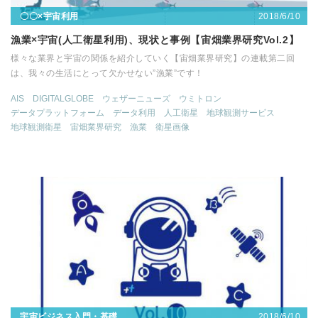
2018/6/10
〇〇×宇宙利用
漁業×宇宙(人工衛星利用)、現状と事例【宙畑業界研究Vol.2】
様々な業界と宇宙の関係を紹介していく【宙畑業界研究】の連載第二回
は、我々の生活にとって欠かせない”漁業”です！
AIS
DIGITALGLOBE
ウェザーニューズ
ウミトロン
データプラットフォーム
データ利用
人工衛星
地球観測サービス
地球観測衛星
宙畑業界研究
漁業
衛星画像
2018/6/10
宇宙ビジネス入門・基礎