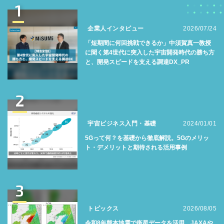
1
企業人インタビュー
2026/07/24
「短期間に何回挑戦できるか」中須賀真一教授
に聞く第4世代に突入した宇宙開発時代の勝ち方
と、開発スピードを支える調達DX_PR
2
宇宙ビジネス入門・基礎
2024/01/01
5Gって何？を基礎から徹底解説。5Gのメリッ
ト・デメリットと期待される活用事例
3
トピックス
2026/08/05
令和8年熊本地震で衛星データを活用。JAXAや