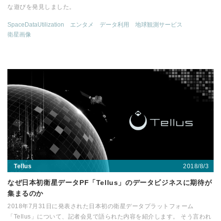
な遊びを発見しました。
SpaceDataUtilization
エンタメ
データ利用
地球観測サービス
衛星画像
2018/8/3
Tellus
なぜ日本初衛星データPF「Tellus」のデータビジネスに期待が
集まるのか
2018年7月31日に発表された日本初の衛星データプラットフォーム
「Tellus」について、記者会見で語られた内容を紹介します。 そう言われ