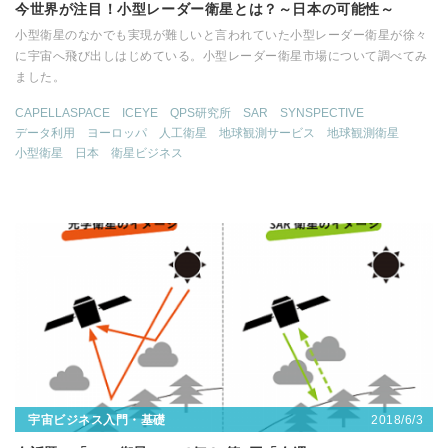
今世界が注目！小型レーダー衛星とは？～日本の可能性～
小型衛星のなかでも実現が難しいと言われていた小型レーダー衛星が徐々
に宇宙へ飛び出しはじめている。小型レーダー衛星市場について調べてみ
ました。
CAPELLASPACE
ICEYE
QPS研究所
SAR
SYNSPECTIVE
データ利用
ヨーロッパ
人工衛星
地球観測サービス
地球観測衛星
小型衛星
日本
衛星ビジネス
2018/6/3
宇宙ビジネス入門・基礎