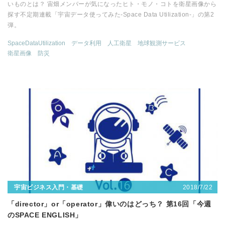
いものとは？ 宙畑メンバーが気になったヒト・モノ・コトを衛星画像から
探す不定期連載「宇宙データ使ってみた-Space Data Utilization-」の第2
弾。
SpaceDataUtilization
データ利用
人工衛星
地球観測サービス
衛星画像
防災
2018/7/22
宇宙ビジネス入門・基礎
「director」or「operator」偉いのはどっち？ 第16回「今週
のSPACE ENGLISH」