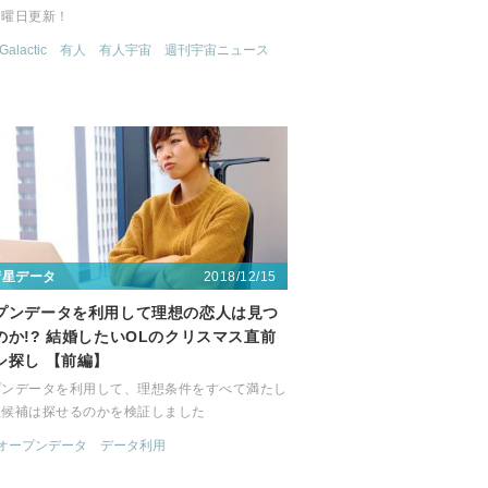
月曜日更新！
 Galactic
有人
有人宇宙
週刊宇宙ニュース
2018/12/15
衛星データ
プンデータを利用して理想の恋人は見つ
のか!? 結婚したいOLのクリスマス直前
シ探し 【前編】
プンデータを利用して、理想条件をすべて満たし
人候補は探せるのかを検証しました
オープンデータ
データ利用