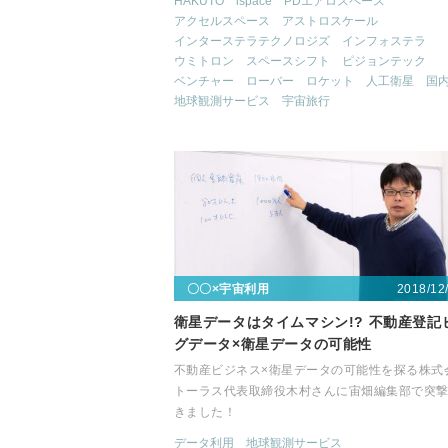
HAKUTO
ispace
PDエアロスペース
アクセルスペース
アストロスケール
インターステラテクノロジズ
インフォステラ
ウミトロン
スペースシフト
ピジョンテック
ベンチャー
ローバー
ロケット
人工衛星
国
地球観測サービス
宇宙旅行
2018/12
〇〇×宇宙利用
衛星データはタイムマシン!? 不動産登記
グデータ×衛星データの可能性
不動産ビジネス×衛星データの可能性を探る株式
トーラス代表取締役木村さんに宙畑編集部で突
きました！
データ利用
地球観測サービス