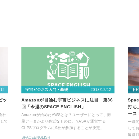
内
/12
2018/12/12
宇宙ビジネス入門・基礎
ト
ビッ
Amazonが目論む宇宙ビジネスに注目 第36
Sp
回「今週のSPACE ENGLISH」
打ち
ース 
会社
Amazonが始めたAWSとは？ユーザーにとって、衛
撃して
星データがより身近なものに。NASAが運営する
一週
CLPSプログラムに9社が参加することが決定。
して
毎週
SPACEENGLISH