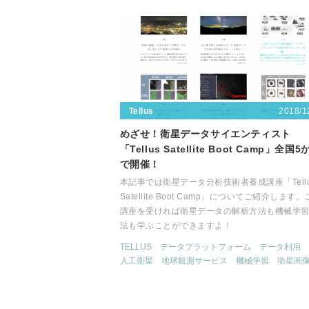
2018/1
Tellus
めざせ！衛星データサイエンティスト
「Tellus Satellite Boot Camp」全国5
で開催！
本記事では衛星データ分析技術者養成講座「Tellu
Satellite Boot Camp」についてご紹介します
講座を受ければ衛星データの解析方法も機械学
法も学ぶことができますよ！
TELLUS
データプラットフォーム
データ利用
人工衛星
地球観測サービス
機械学習
衛星画