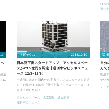
SPAC
週刊宇
/10
2018/12/10
トピックス
月へ
日本発宇宙スタートアップ、アクセルスペー
自分
】
スが23.5億円を調達【週刊宇宙ビジネスニュ
んで
ース 12/3~12/9】
を厳選
衛星デ
ス」は
使い方
一週間に起きた国内外の宇宙ビジネスニュースを厳選
してお届けする連載「週刊宇宙ビジネスニュース」は
データ
毎週月曜日更新！
アクセルスペース
人工衛星
資金調達
週刊宇宙ニュース