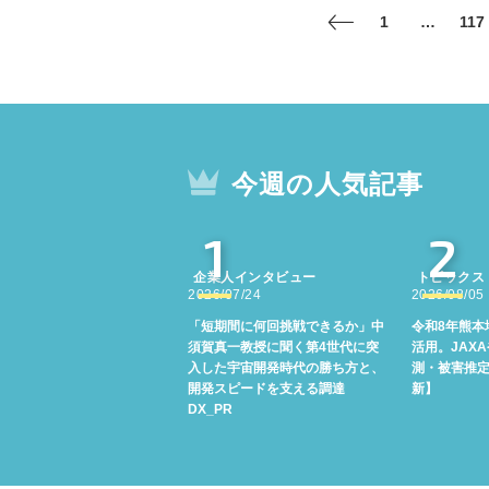
1
…
117
今週の人気記事
1
2
企業人インタビュー
トピックス
2026/07/24
2026/08/05
「短期間に何回挑戦できるか」中
令和8年熊本
須賀真一教授に聞く第4世代に突
活用。JAX
入した宇宙開発時代の勝ち方と、
測・被害推
開発スピードを支える調達
新】
DX_PR