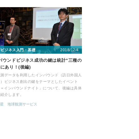
2018/12/4
宙ビジネス入門・基礎
バウンドビジネス成功の鍵は統計“三種の
”にあり！(後編)
観測データを利用したインバウンド（訪日外国人
客）ビジネス創出の鍵をテーマとしたイベント
X＝インバウンドナイト」について、後編は具体
を紹介します。
星
地球観測サービス