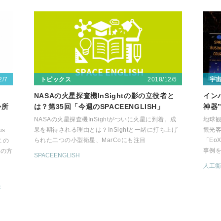
2/7
2018/12/5
トピックス
宇
NASAの火星探査機InSightの影の立役者と
イン
か所
は？第35回「今週のSPACEENGLISH」
神器
NASAの火星探査機InSightがついに火星に到着。成
地球
果を期待される理由とは？InSightと一緒に打ち上げ
観光
s
られた二つの小型衛星、MarCoにも注目
「Eo
。この
事例
習の方
SPACEENGLISH
人工衛
像