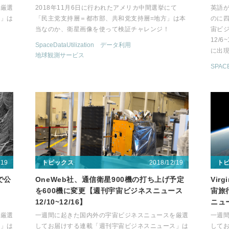
を厳選
2018年11月6日に行われたアメリカ中間選挙にて
英語
ス」は
「民主党支持層＝都市部、共和党支持層=地方」は本
のに四
当なのか、衛星画像を使って検証チャレンジ！
宙ビ
12/
SpaceDataUtilization
データ利用
に出
地球観測サービス
SPAC
/19
2018/12/19
トピックス
ト
で公
OneWeb社、通信衛星900機の打ち上げ予定
Vir
を600機に変更【週刊宇宙ビジネスニュース
宙旅
12/10~12/16】
ニュー
を厳選
一週間に起きた国内外の宇宙ビジネスニュースを厳選
一週
ス」は
してお届けする連載「週刊宇宙ビジネスニュース」は
して