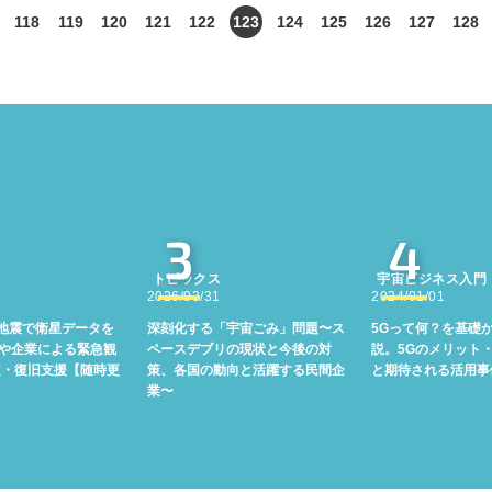
118
119
120
121
122
123
124
125
126
127
128
3
4
トピックス
宇宙ビジネス入門
2026/03/31
2024/01/01
地震で衛星データを
深刻化する「宇宙ごみ」問題〜ス
5Gって何？を基礎
Aや企業による緊急観
ペースデブリの現状と今後の対
説。5Gのメリット
定・復旧支援【随時更
策、各国の動向と活躍する民間企
と期待される活用事
業〜