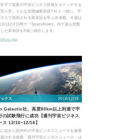
が苦手で最新の宇宙ビジネス情報をキャッチする
苦八苦。そんな宙畑編集部員T.N.と一緒に、宇
ジネスで使用される英単語を学ぶ本連載。今週は
6~12/13の7日間で『SpaceNews』内で最も頻繁
現した英単語を5個ご紹介します。
EENGLISH
2018/12/19
ピックス
gin Galactic社、高度80km以上到達で宇
行の試験飛行に成功【週刊宇宙ビジネス
ス 12/10~12/16】
間に起きた国内外の宇宙ビジネスニュースを厳選
お届けする連載「週刊宇宙ビジネスニュース」は