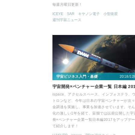
毎週月曜日更新！
ICEYE
SAR
キヤノン電子
小型衛星
週刊宇宙ニュース
2018/12
宇宙ビジネス入門・基礎
宇宙開発×ベンチャー企業一覧 日本編 201
ispace、アクセルスペース、インフォステラ、
トロンなど、今年は日本の宇宙ベンチャーが次
金調達を実施し、事業を加速させています。そ
化の激しい1年を経て、宙畑では以前公開した宇
発×ベンチャー企業一覧日本編2017をアップデ
て紹介します！