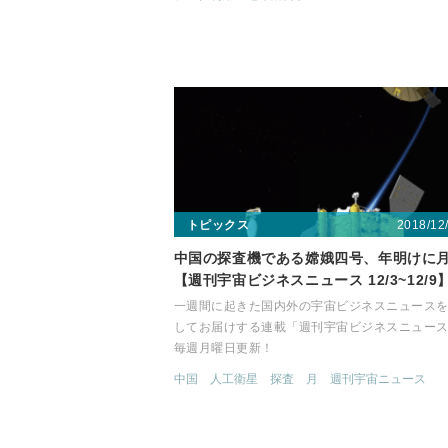
2018/12
トピックス
中国の探査機である嫦娥四号、年明けに
【週刊宇宙ビジネスニュース 12/3~12/9
一週間に起きた国内外の宇宙ビジネスニュース
してお届けする連載「週刊宇宙ビジネスニュー
毎週月曜日更新！
中国
人工衛星
探査
月
週刊宇宙ニュース