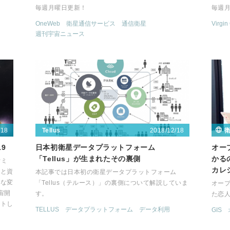
毎週月曜日更新！
毎週
OneWeb
衛星通信サービス
通信衛星
Virgin
週刊宇宙ニュース
/18
2018/12/18
Tellus
9
日本初衛星データプラットフォーム
オー
「Tellus」が生まれたその裏側
かる
ウミ
カレ
々と資
本記事では日本初の衛星データプラットフォーム
んな変
「Tellus（テルース）」の裏側について解説していま
オー
宙開
す。
た恋
ートし
TELLUS
データプラットフォーム
データ利用
GIS