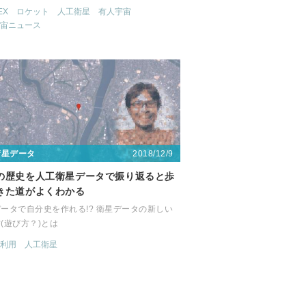
EX
ロケット
人工衛星
有人宇宙
宙ニュース
2018/12/9
衛星データ
の歴史を人工衛星データで振り返ると歩
きた道がよくわかる
ータで自分史を作れる!? 衛星データの新しい
(遊び方？)とは
利用
人工衛星