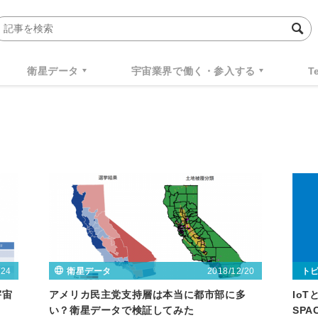
衛星データ
宇宙業界で働く・参入する
T
/24
2018/12/20
衛星データ
ト
宇宙
アメリカ民主党支持層は本当に都市部に多
Io
い？衛星データで検証してみた
SPA