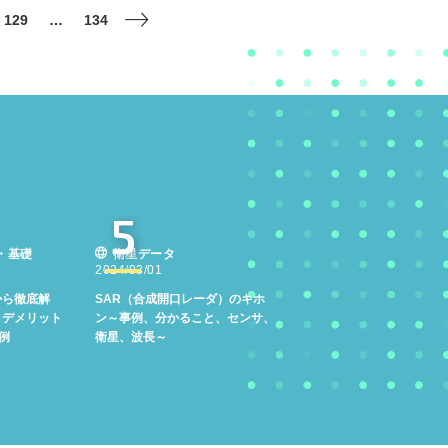
129
…
134
5
・基礎
衛星データ
2024/03/01
から徹底解
SAR（合成開口レーダ）のキホ
・デメリット
ン～事例、分かること、センサ、
例
衛星、波長～