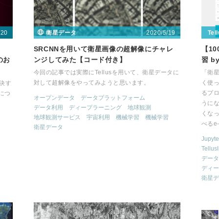
/20
2020/5/19
衛星データ
Tel
SRCNNを用いて衛星画像の超解像にチャレ
【1
催のお
ンジしてみた【コード付き】
習 by
今回の記事では実際にTellusを用いて、衛星データに
「衛星
対して超解像をやってみようと思います。
く使
解決す
るプ
eにつ
オープンデータ
データプラットフォーム
うに
データ利用
ディープラーニング
地球観測
くなっ
地球観測サービス
宇宙利用
機械学習
機械学習
べるe
衛星データ
Jupyt
Tellus
データ
ディー
衛星デ