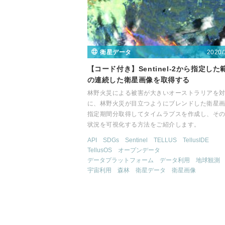
2020/
衛星データ
【コード付き】Sentinel-2から指定した
の連続した衛星画像を取得する
林野火災による被害が大きいオーストラリアを
に、林野火災が目立つようにブレンドした衛星
指定期間分取得してタイムラプスを作成し、そ
状況を可視化する方法をご紹介します。
API
SDGs
Sentinel
TELLUS
TellusIDE
TellusOS
オープンデータ
データプラットフォーム
データ利用
地球観測
宇宙利用
森林
衛星データ
衛星画像