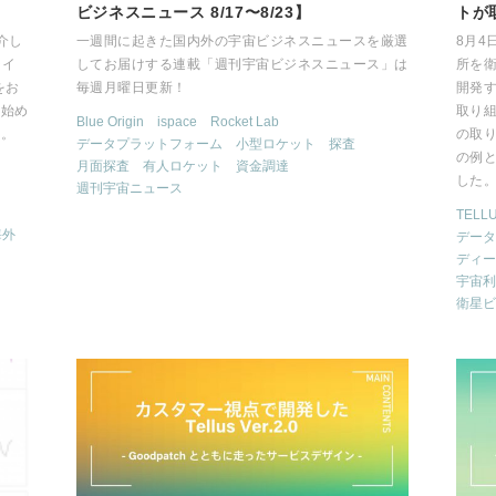
ビジネスニュース 8/17〜8/23】
トが
介し
一週間に起きた国内外の宇宙ビジネスニュースを厳選
8月
ライ
してお届けする連載「週刊宇宙ビジネスニュース」は
所を
をお
毎週月曜日更新！
開発す
の始め
取り
Blue Origin
ispace
Rocket Lab
た。
の取
データプラットフォーム
小型ロケット
探査
の例
月面探査
有人ロケット
資金調達
した
週刊宇宙ニュース
TELL
海外
データ
ディー
宇宙利
衛星ビ