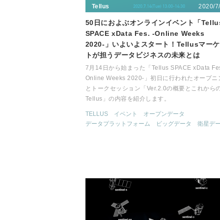
2020/7
Tellus
50日におよぶオンラインイベント「Tellu
SPACE xData Fes. -Online Weeks
2020-」いよいよスタート！Tellusマー
トが担うデータビジネスの未来とは
7月14日から始まった「Tellus SPACE xData Fes
Online Weeks 2020-」初日に行われたオープ
とトークセッション「Ver.2.0の概要とこれから
Tellus」の内容を紹介します。
TELLUS
イベント
オープンデータ
データプラットフォーム
ビッグデータ
衛星デ