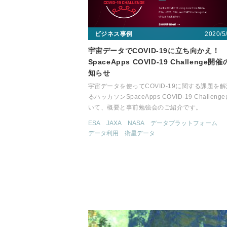
2020/5
ビジネス事例
宇宙データでCOVID-19に立ち向かえ！
SpaceApps COVID-19 Challenge開
知らせ
宇宙データを使ってCOVID-19に関する課題を
るハッカソンSpaceApps COVID-19 Challeng
いて、概要と事前勉強会のご紹介です。
ESA
JAXA
NASA
データプラットフォーム
データ利用
衛星データ