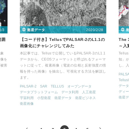
3/3
2020/2/28
衛星データ
範囲
【コード付き】TellusでPALSAR-2のL1.1の
The 
画像化にチャレンジしてみた
～入
対象
本記事では、Tellusで公開しているPALSAR-2のL1.1
Tell
画像を
データから、CEOSフォーマットと呼ばれるフォーマ
知」
の被害
ットに従って、複素画像（電波の位相と反射強度の情
し、
報を持った画像）を抽出し、可視化する方法を解説し
PALS
ます。
Tellus
データ
PALSAR-2
SAR
TELLUS
オープンデータ
ディー
データプラットフォーム
データ利用
人工衛星
衛星デ
宇宙利用
小型衛星
衛星データ
衛星ビジネス
衛星画像