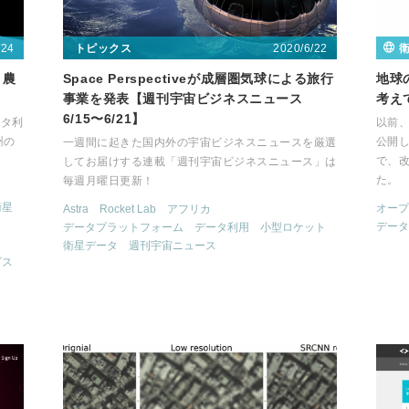
/24
2020/6/22
トピックス
～農
Space Perspectiveが成層圏気球による旅行
地球
事業を発表【週刊宇宙ビジネスニュース
考え
6/15〜6/21】
ータ利
以前
州の
公開
一週間に起きた国内外の宇宙ビジネスニュースを厳選
で、
してお届けする連載「週刊宇宙ビジネスニュース」は
た。
毎週月曜日更新！
衛星
オープ
Astra
Rocket Lab
アフリカ
データ
データプラットフォーム
データ利用
小型ロケット
衛星データ
週刊宇宙ニュース
ビス