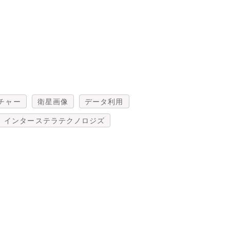
チャー
衛星画像
データ利用
インターステラテクノロジズ