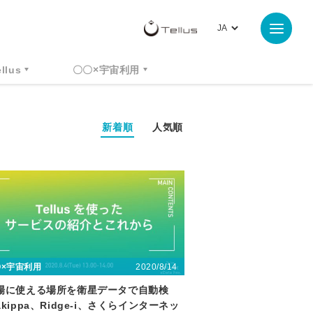
ellus
〇〇×宇宙利用
新着順
人気順
2020/8/14
〇×宇宙利用
場に使える場所を衛星データで自動検
kippa、Ridge-i、さくらインターネッ