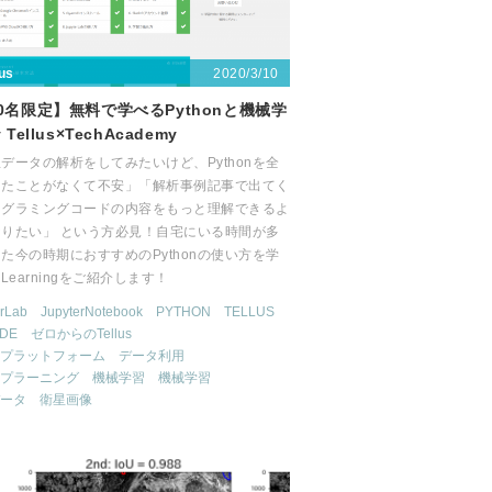
2020/3/10
lus
00名限定】無料で学べるPythonと機械学
 Tellus×TechAcademy
データの解析をしてみたいけど、Pythonを全
ったことがなくて不安」「解析事例記事で出てく
ログラミングコードの内容をもっと理解できるよ
なりたい」 という方必見！自宅にいる時間が多
た今の時期におすすめのPythonの使い方を学
-Learningをご紹介します！
erLab
JupyterNotebook
PYTHON
TELLUS
IDE
ゼロからのTellus
プラットフォーム
データ利用
プラーニング
機械学習
機械学習
ータ
衛星画像