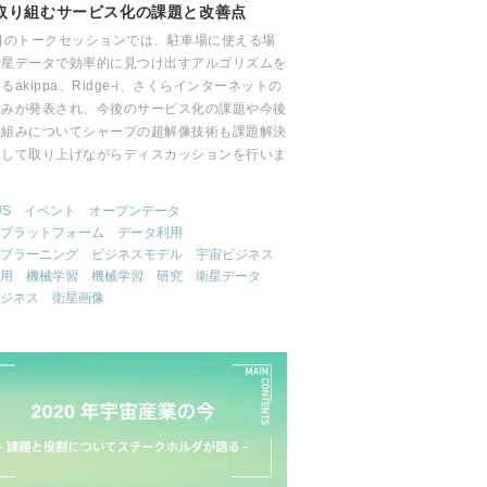
取り組むサービス化の課題と改善点
4日のトークセッションでは、駐車場に使える場
衛星データで効率的に見つけ出すアルゴリズムを
るakippa、Ridge-i、さくらインターネットの
組みが発表され、今後のサービス化の課題や今後
り組みについてシャープの超解像技術も課題解決
として取り上げながらディスカッションを行いま
。
US
イベント
オープンデータ
プラットフォーム
データ利用
プラーニング
ビジネスモデル
宇宙ビジネス
用
機械学習
機械学習
研究
衛星データ
ジネス
衛星画像