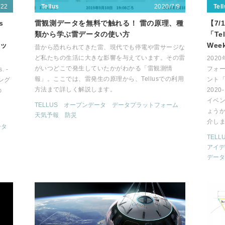
/22
2020/7/9
Tellus
Tel
s
雷観測データを無料で触れる！ 雷の原理、種
【7/
類から学ぶ雷データの使い方
「Tel
ケッ
Wee
昔から恐れられてきた雷、現代でも停電や雷サージな
ど私たちの生活に大きな影響を与えています。その雷
202
がいつどこで発生していたかがわかる「雷観測情
フォー
. -
報」。ここでは、雷発生の原理から、Tellusでの利用
ント「Te
ニング
方法まで詳しく解説します。
202
の
イベ
TELLUS
オープンデータ
データプラットフォーム
ょう
天気予報
防災
介し
ータ
TELL
アイデ
データ