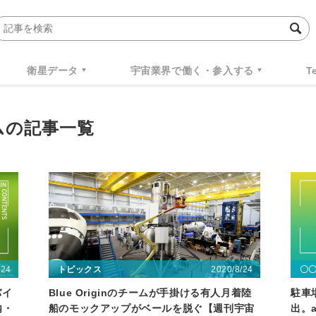
衛星データ
宇宙業界で働く・参入する
T
ムの記事一覧
/24
2020/8/24
トピックス
〇
バイ
Blue Originのチームが手掛ける有人月着陸
駐車
内・
船のモックアップがベールを脱ぐ【週刊宇宙
出。a