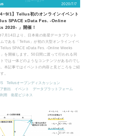
2020/7/7
lus
14−9/1】Tellus初のオンラインイベント
lus SPACE xData Fes. -Online
ks 2020- 」開催！
0年7月14日より、日本発の衛星データプラット
ムである「Tellus」が初の大型オンラインイベ
llus SPACE xData Fes. -Online Weeks
0- 」を開催します。50日間に渡って行われる同
ントでは一体どのようなコンテンツがあるのでし
か。本記事ではイベントの内容と見どころをご紹
ます。
US
Tellusオープンディスカッション
ア創出
イベント
データプラットフォーム
利用
衛星ビジネス