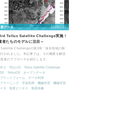
2020/2/27
衛星データ
3rd Tellus Satellite Challenge実施！
賞者たちのモデルに注目～
us Satellite Challengeの第3弾「海氷領域の検
が行われました。本記事では、その概要を解説
入賞者のアプローチを紹介します。
AR-2
TELLUS
Tellus Satellite Challenge
IDE
TellusOS
オープンデータ
プラットフォーム
データ利用
プラーニング
宇宙利用
機械学習
機械学習
ータ
衛星ビジネス
衛星画像