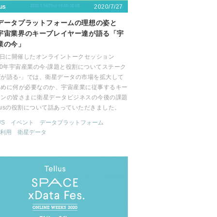
2020/7/27
lus
データプラットフォームの理想の姿と
宇宙業界のキープレイヤー達が語る「宇
業の今」
6日に開催したオンライントークセッション
20年宇宙産業の今-課題と役割についてステーク
ダが語る-」では、衛星データの市場を拡大して
ために何が必要なのか、宇宙産業に従事するキー
ソンの皆さまに衛星データビジネスの今後の課題
llusの役割について話あっていただきました。
US
イベント
データプラットフォーム
利用
衛星データ