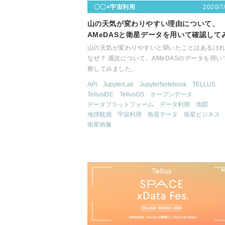
2020/7
〇〇×宇宙利用
山の天気が変わりやすい理由について、
AMeDASと衛星データを用いて確認して
山の天気が変わりやすいと聞いたことはあるけ
なぜ？ 通説について、AMeDASのデータを用い
察してみました。
API
JupyterLab
JupyterNotebook
TELLUS
TellusIDE
TellusOS
オープンデータ
データプラットフォーム
データ利用
地図
地球観測
宇宙利用
衛星データ
衛星ビジネス
衛星画像