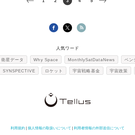
1
2
3
4
5
<
>
人気ワード
衛星データ
Why Space
MonthlySatDataNews
ベン
SYNSPECTIVE
ロケット
宇宙戦略基金
宇宙政策
利用規約
|
個人情報の取扱いについて
|
利用者情報の外部送信について