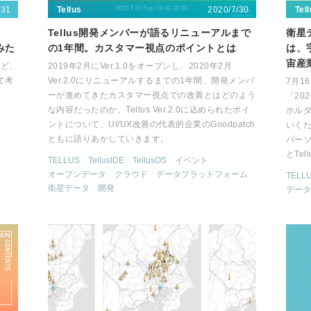
/31
2020/7/30
Tellus
Tel
Tellus開発メンバーが語るリニューアルまで
衛星
みた
の1年間。カスタマー視点のポイントとは
は、
宙産
れど、
2019年2月にVer.1.0をオープンし、2020年2月
て考
Ver.2.0にリニューアルするまでの1年間、開発メンバ
7月1
ーが進めてきたカスタマー視点での改善とはどのよう
「20
な内容だったのか、Tellus Ver.2.0に込められたポイ
ホル
ントについて、UI/UX改善の代表的企業のGoodpatch
いく
ともに語りあかしていきます。
パー
とTe
TELLUS
TellusIDE
TellusOS
イベント
オープンデータ
クラウド
データプラットフォーム
TELL
衛星データ
開発
データ