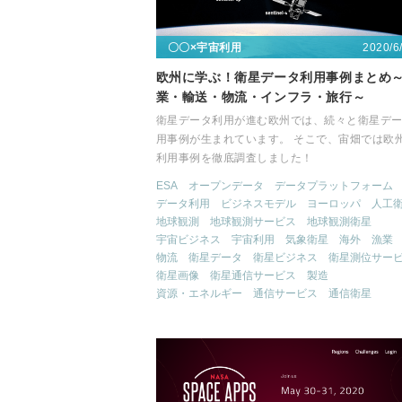
2020/6
〇〇×宇宙利用
欧州に学ぶ！衛星データ利用事例まとめ
業・輸送・物流・インフラ・旅行～
衛星データ利用が進む欧州では、続々と衛星デ
用事例が生まれています。 そこで、宙畑では欧
利用事例を徹底調査しました！
ESA
オープンデータ
データプラットフォーム
データ利用
ビジネスモデル
ヨーロッパ
人工
地球観測
地球観測サービス
地球観測衛星
宇宙ビジネス
宇宙利用
気象衛星
海外
漁業
物流
衛星データ
衛星ビジネス
衛星測位サー
衛星画像
衛星通信サービス
製造
資源・エネルギー
通信サービス
通信衛星