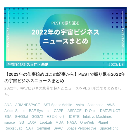
2023/1/3
宇宙ビジネス入門・基礎
【2023年の仕事始めはこの記事から】PESTで振り返る2022年
の宇宙ビジネスニュースまとめ
2022年、宇宙ビジネス業界で起きたニュースをPEST形式でまとめまし
た。
ANA
ARIANESPACE
AST SpaceMobile
Astra
Astrobotic
AWS
Axiom Space
BAE Systems
CAPELLASPACE
D-Orbit
DATAFLUCT
ESA
GHGSat
GOSAT
H3ロケット
ICEYE
Intuitive Machines
ispace
ISS
JAXA
LeoLab
MDA
NASA
OneWeb
Planet
Rocket Lab
SAR
Sentinel
SPAC
Space Perspective
Spaceflight