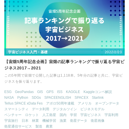
2022/2/23
宇宙ビジネス入門・基礎
【宙畑5周年記念企画】宙畑の記事ランキングで振り返る宇宙ビ
ジネス2017→2021
この5年間で宙畑で公開した記事は1,118本。5年分の記事と共に、宇宙ビ
ジネスを振り返ります。
ESG
GeoPandas
GIS
GPS
ISS
KAGGLE
Kaggleコンペ解説
NASA
Python
SDGs
SPACEENGLISH
SPACEX
Starlink
Tellus SPACE xData Fes
アポロ50周年連載
アメリカ
オープンデータ
スマートシティ
データ利用
デジタルツイン
ビジネスモデル
ベンチャー
ロケット
人工衛星
国内
学習
宇宙ビジネス
宇宙利用
宇宙旅行
日本
林業
機械学習
漁業
衛星データ
衛星画像
衛星通信サービス
製造
農業