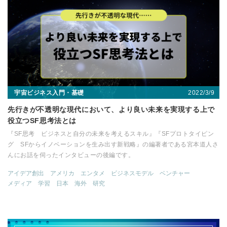
2022/3/9
宇宙ビジネス入門・基礎
先行きが不透明な現代において、より良い未来を実現する上で
役立つSF思考法とは
『SF思考 ビジネスと自分の未来を考えるスキル』『SFプロトタイピン
グ SFからイノベーションを生み出す新戦略』の編著者である宮本道人さ
んにお話を伺ったインタビューの後編です。
アイデア創出
アメリカ
エンタメ
ビジネスモデル
ベンチャー
メディア
学習
日本
海外
研究