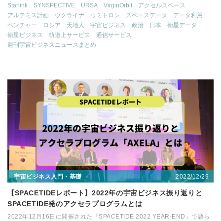
Starlink
SYNSPECTIVE
URSA
VirginOrbit
アクセルスペース
アルテミス計画
ウクライナ
ウミトロン
スペースデータ
データ利用
ベンチャー
ロシア
天地人
宇宙ビジネス
政治
日本
衛星データ
衛星ビジネス
軌道上サービス
通信サービス
週刊宇宙ビジネスニュースまとめ
2022/12/29
宇宙ビジネス入門・基礎
【SPACETIDEレポート】2022年の宇宙ビジネス振り返りと
SPACETIDE発のアクセラプログラムとは
2022年12月16日に開催された「SPACETIDE 2022 YEAR-END」で語ら