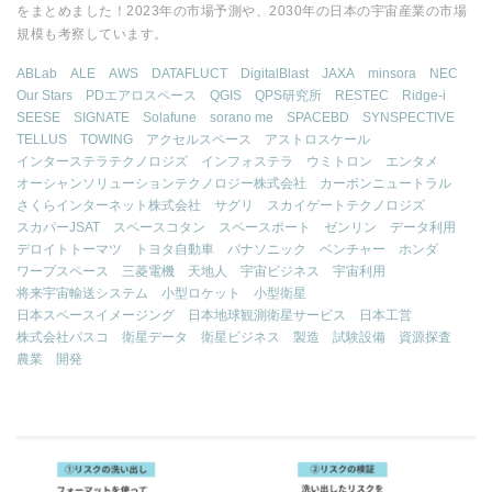
をまとめました！2023年の市場予測や、2030年の日本の宇宙産業の市場
規模も考察しています。
ABLab
ALE
AWS
DATAFLUCT
DigitalBlast
JAXA
minsora
NEC
Our Stars
PDエアロスペース
QGIS
QPS研究所
RESTEC
Ridge-i
SEESE
SIGNATE
Solafune
sorano me
SPACEBD
SYNSPECTIVE
TELLUS
TOWING
アクセルスペース
アストロスケール
インターステラテクノロジズ
インフォステラ
ウミトロン
エンタメ
オーシャンソリューションテクノロジー株式会社
カーボンニュートラル
さくらインターネット株式会社
サグリ
スカイゲートテクノロジズ
スカパーJSAT
スペースコタン
スペースポート
ゼンリン
データ利用
デロイトトーマツ
トヨタ自動車
パナソニック
ベンチャー
ホンダ
ワープスペース
三菱電機
天地人
宇宙ビジネス
宇宙利用
将来宇宙輸送システム
小型ロケット
小型衛星
日本スペースイメージング
日本地球観測衛星サービス
日本工営
株式会社パスコ
衛星データ
衛星ビジネス
製造
試験設備
資源探査
農業
開発