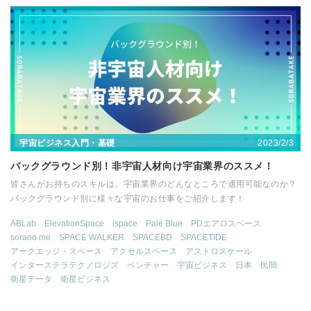
2023/2/3
宇宙ビジネス入門・基礎
バックグラウンド別！非宇宙人材向け宇宙業界のススメ！
皆さんがお持ちのスキルは、宇宙業界のどんなところで適用可能なのか？
バックグラウンド別に様々な宇宙のお仕事をご紹介します！
ABLab
ElevationSpace
ispace
Pale Blue
PDエアロスペース
sorano me
SPACE WALKER
SPACEBD
SPACETIDE
アークエッジ・スペース
アクセルスペース
アストロスケール
インターステラテクノロジズ
ベンチャー
宇宙ビジネス
日本
民間
衛星データ
衛星ビジネス