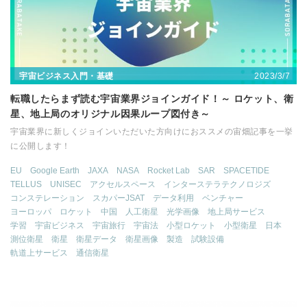
2023/3/7
宇宙ビジネス入門・基礎
転職したらまず読む宇宙業界ジョインガイド！～ ロケット、衛
星、地上局のオリジナル因果ループ図付き～
宇宙業界に新しくジョインいただいた方向けにおススメの宙畑記事を一挙
に公開します！
EU
Google Earth
JAXA
NASA
Rocket Lab
SAR
SPACETIDE
TELLUS
UNISEC
アクセルスペース
インターステラテクノロジズ
コンステレーション
スカパーJSAT
データ利用
ベンチャー
ヨーロッパ
ロケット
中国
人工衛星
光学画像
地上局サービス
学習
宇宙ビジネス
宇宙旅行
宇宙法
小型ロケット
小型衛星
日本
測位衛星
衛星
衛星データ
衛星画像
製造
試験設備
軌道上サービス
通信衛星