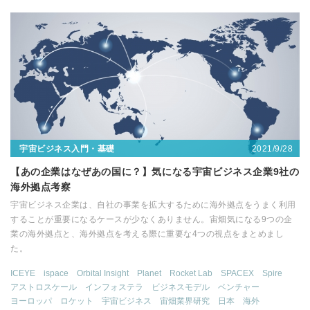
2021/9/28
宇宙ビジネス入門・基礎
【あの企業はなぜあの国に？】気になる宇宙ビジネス企業9社の
海外拠点考察
宇宙ビジネス企業は、自社の事業を拡大するために海外拠点をうまく利用
することが重要になるケースが少なくありません。宙畑気になる9つの企
業の海外拠点と、海外拠点を考える際に重要な4つの視点をまとめまし
た。
ICEYE
ispace
Orbital Insight
Planet
Rocket Lab
SPACEX
Spire
アストロスケール
インフォステラ
ビジネスモデル
ベンチャー
ヨーロッパ
ロケット
宇宙ビジネス
宙畑業界研究
日本
海外