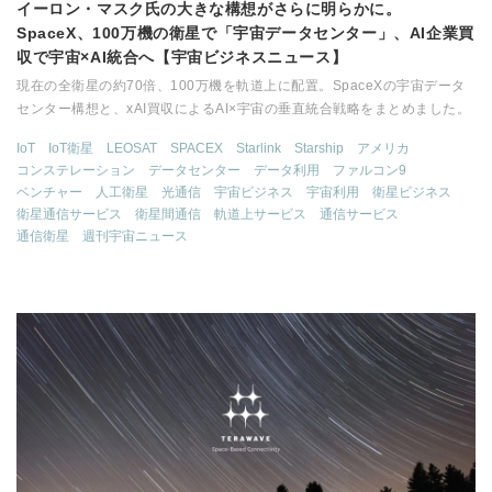
イーロン・マスク氏の大きな構想がさらに明らかに。
SpaceX、100万機の衛星で「宇宙データセンター」、AI企業買
収で宇宙×AI統合へ【宇宙ビジネスニュース】
現在の全衛星の約70倍、100万機を軌道上に配置。SpaceXの宇宙データ
センター構想と、xAI買収によるAI×宇宙の垂直統合戦略をまとめました。
IoT
IoT衛星
LEOSAT
SPACEX
Starlink
Starship
アメリカ
コンステレーション
データセンター
データ利用
ファルコン9
ベンチャー
人工衛星
光通信
宇宙ビジネス
宇宙利用
衛星ビジネス
衛星通信サービス
衛星間通信
軌道上サービス
通信サービス
通信衛星
週刊宇宙ニュース