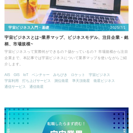
2025/7/1
宇宙ビジネス入門・基礎
宇宙ビジネスとは~業界マップ、ビジネスモデル、注目企業・銘
柄、市場規模~
宇宙ビジネスって実際何ができるの？儲かっているの？ 市場規模から注目
企業まで、本記事では宇宙ビジネスについて業界マップを使いながらご紹
介します。
AIS
GIS
IoT
ベンチャー
みちびき
ロケット
宇宙ビジネス
宇宙利用
打ち上げサービス
測位衛星
準天頂衛星
衛星ビジネス
通信サービス
通信衛星