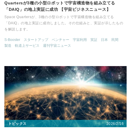
Quartersが3種の小型ロボットで宇宙構造物を組み立てる
「DAIQ」の地上実証に成功 【宇宙ビジネスニュース】
Space Quartersが、3種の小型ロボットで宇宙構造物を組み立てる
「DAIQ」の地上実証に成功しました。その仕組みと、実証が示したもの
を解説します。
S-Booster
スタートアップ
ベンチャー
宇宙利用
実証
日本
民間
製造
軌道上サービス
週刊宇宙ニュース
2026/2/16
トピックス