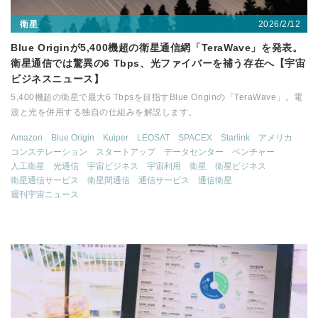
2026/2/12
衛星
Blue Originが5,400機超の衛星通信網「TeraWave」を発表。
衛星通信では驚異の6 Tbps、光ファイバーを補う存在へ【宇宙
ビジネスニュース】
5,400機超の衛星で最大6 Tbpsを目指すBlue Originの「TeraWave」。電
波と光を併用する独自の仕組みを解説します。
Amazon
Blue Origin
Kuiper
LEOSAT
SPACEX
Starlink
アメリカ
コンステレーション
スタートアップ
データセンター
ベンチャー
人工衛星
光通信
宇宙ビジネス
宇宙利用
衛星
衛星ビジネス
衛星通信サービス
衛星間通信
通信サービス
通信衛星
週刊宇宙ニュース