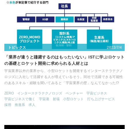
2022/7/4
トピックス
「業界が違うと躊躇するのはもったいない」ISTに学ぶロケット
の基礎とロケット開発に求められる人材とは
宇宙業界以外の業界から、小型ロケットを開発するインターステラテクノ
ロジズに入社して活躍する人が増えているそう。同社で活躍できる可能性
のあるスキル・経験を聞いてみると「宇宙業界の壁」なんてなかった!?
ZERO
インターステラテクノロジズ
ベンチャー
宇宙ビジネス
宇宙ビジネスで働く
宇宙港
射場
小型ロケット
打ち上げサービス
採用
推進系
求人