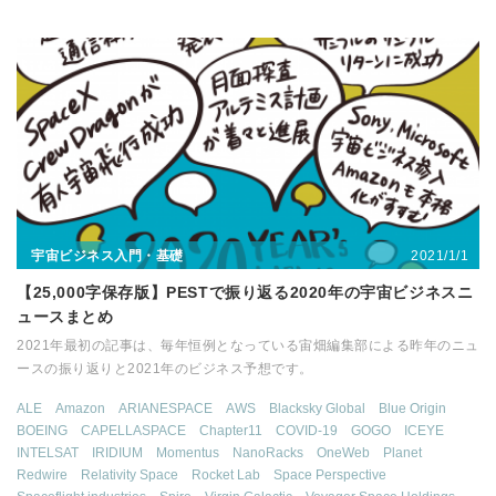
2021/1/1
宇宙ビジネス入門・基礎
【25,000字保存版】PESTで振り返る2020年の宇宙ビジネスニ
ュースまとめ
2021年最初の記事は、毎年恒例となっている宙畑編集部による昨年のニュ
ースの振り返りと2021年のビジネス予想です。
ALE
Amazon
ARIANESPACE
AWS
Blacksky Global
Blue Origin
BOEING
CAPELLASPACE
Chapter11
COVID-19
GOGO
ICEYE
INTELSAT
IRIDIUM
Momentus
NanoRacks
OneWeb
Planet
Redwire
Relativity Space
Rocket Lab
Space Perspective