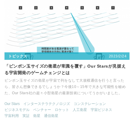
2023/2/24
トピックス
「ピンポン玉サイズの衛星が常識を覆す」Our Starsが見据え
る宇宙開発のゲームチェンジとは
ピンポン玉サイズの衛星が宇宙で列をなして大規模通信を行うと言った
ら、皆さん想像できるでしょうか？今後10～15年で大きな可能性を秘め
た、Our Stars社の超々小型衛星の最新技術についてうかがいました。
Our Stars
インターステラテクノロジズ
コンステレーション
ビジネスモデル
ベンチャー
ロケット
人工衛星
宇宙ビジネス
宇宙利用
実証
衛星
通信衛星