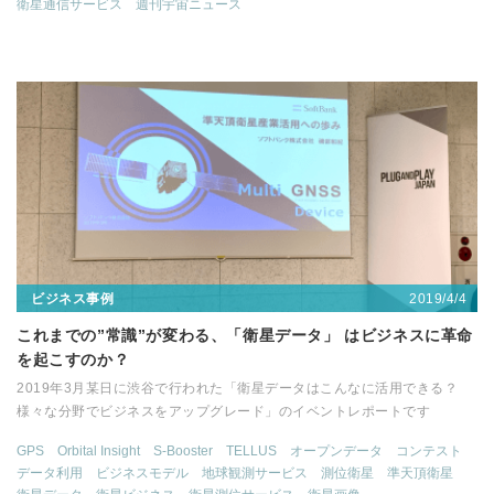
衛星通信サービス
週刊宇宙ニュース
2019/4/4
ビジネス事例
これまでの”常識”が変わる、「衛星データ」 はビジネスに革命
を起こすのか？
2019年3月某日に渋谷で行われた「衛星データはこんなに活用できる？
様々な分野でビジネスをアップグレード」のイベントレポートです
GPS
Orbital Insight
S-Booster
TELLUS
オープンデータ
コンテスト
データ利用
ビジネスモデル
地球観測サービス
測位衛星
準天頂衛星