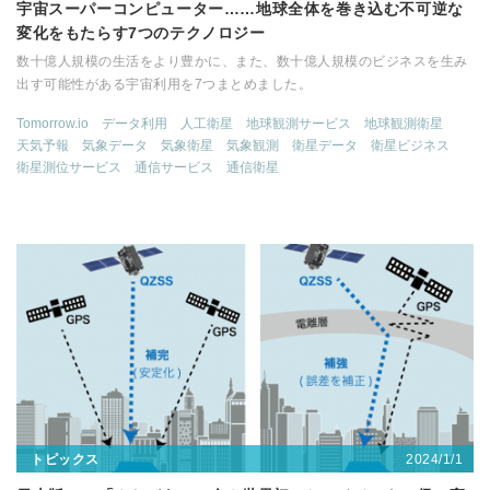
宇宙スーパーコンピューター……地球全体を巻き込む不可逆な
変化をもたらす7つのテクノロジー
数十億人規模の生活をより豊かに、また、数十億人規模のビジネスを生み
出す可能性がある宇宙利用を7つまとめました。
Tomorrow.io
データ利用
人工衛星
地球観測サービス
地球観測衛星
天気予報
気象データ
気象衛星
気象観測
衛星データ
衛星ビジネス
衛星測位サービス
通信サービス
通信衛星
2024/1/1
トピックス