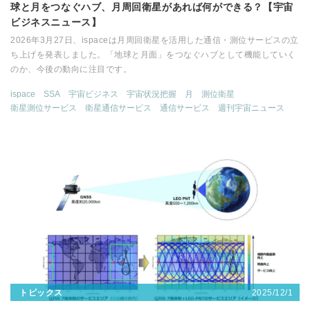
球と月をつなぐハブ、月周回衛星があれば何ができる？【宇宙
ビジネスニュース】
2026年3月27日、ispaceは月周回衛星を活用した通信・測位サービスの立
ち上げを発表しました。「地球と月面」をつなぐハブとして機能していく
のか、今後の動向に注目です。
ispace
SSA
宇宙ビジネス
宇宙状況把握
月
測位衛星
衛星測位サービス
衛星通信サービス
通信サービス
週刊宇宙ニュース
2025/12/1
トピックス