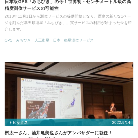
日本版GPS「みちびき」の今！世界初・センチメートル級の高
精度測位サービスの可能性
2018年11月1日から測位サービスの提供開始となり、歴史の新たな1ペー
ジを刻んだ準天頂衛星「みちびき」。実サービスの利用が始まった今を紹
介します。
GPS
みちびき
人工衛星
日本
衛星測位サービス
2022/9/14
トピックス
桝太一さん、油井亀美也さんがアンバサダーに就任！