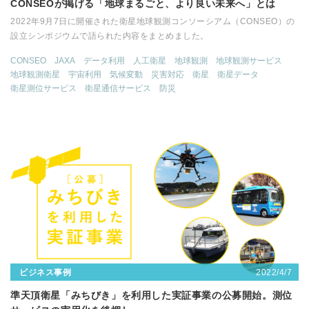
CONSEOが掲げる「地球まるごと、より良い未来へ」とは
2022年9月7日に開催された衛星地球観測コンソーシアム（CONSEO）の
設立シンポジウムで語られた内容をまとめました。
CONSEO
JAXA
データ利用
人工衛星
地球観測
地球観測サービス
地球観測衛星
宇宙利用
気候変動
災害対応
衛星
衛星データ
衛星測位サービス
衛星通信サービス
防災
2022/4/7
ビジネス事例
準天頂衛星「みちびき」を利用した実証事業の公募開始。測位