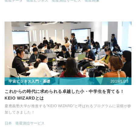
衛星データ
衛星ビジネス
衛星測位サービス
衛星画像
2019/1/23
宇宙ビジネス入門・基礎
これからの時代に求められる卓越した小・中学生を育てる！
KEIO WIZARDとは
慶應義塾大学が推進する"KEIO WIZARD"と呼ばれるプログラムに宙畑が参
加してきました！
日本
衛星測位サービス