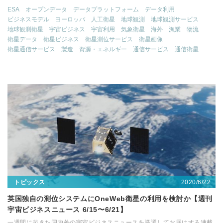
ESA
オープンデータ
データプラットフォーム
データ利用
ビジネスモデル
ヨーロッパ
人工衛星
地球観測
地球観測サービス
地球観測衛星
宇宙ビジネス
宇宙利用
気象衛星
海外
漁業
物流
衛星データ
衛星ビジネス
衛星測位サービス
衛星画像
衛星通信サービス
製造
資源・エネルギー
通信サービス
通信衛星
2020/6/22
トピックス
英国独自の測位システムにOneWeb衛星の利用を検討か【週刊
宇宙ビジネスニュース 6/15〜6/21】
一週間に起きた国内外の宇宙ビジネスニュースを厳選してお届けする連載