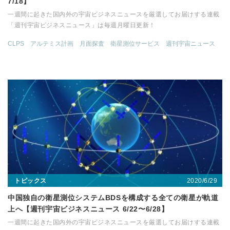
7/18】
一週間に起きた国内外の宇宙ビジネスニュースを厳選してお届けする連載
「週刊宇宙ビジネスニュース」は毎週月曜日更新！
CLPS
アルテミス計画
月面探査
衛星測位サービス
週刊宇宙ニュース
2020/6/29
トピックス
中国独自の衛星測位システムBDSを構成する全ての衛星が軌道
上へ【週刊宇宙ビジネスニュース 6/22〜6/28】
一週間に起きた国内外の宇宙ビジネスニュースを厳選してお届けする連載