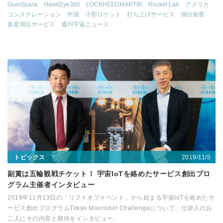
GomSpace
HawkEye360
LOCKHEEDMARTIN
Rocket Lab
アメリカ
コンステレーション
中国
小型ロケット
打ち上げサービス
測位衛星
衛星測位サービス
週刊宇宙ニュース
2019/11/5
トピックス
副賞は五輪観戦チケット！ 宇宙IoTを絡めたサービス創出プロ
グラム主催者インタビュー
2019年11月13日の「リフトオフイベント」から始まる宇宙IoTを絡めたサ
ービス創出プログラムTokyo Moonshot Challengeについて、仕掛人のお
二人にその内容と期待をインタビュー。