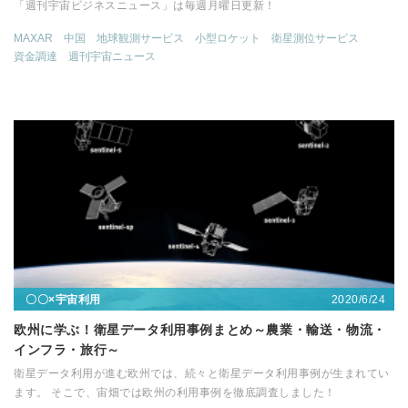
「週刊宇宙ビジネスニュース」は毎週月曜日更新！
MAXAR
中国
地球観測サービス
小型ロケット
衛星測位サービス
資金調達
週刊宇宙ニュース
2020/6/24
〇〇×宇宙利用
欧州に学ぶ！衛星データ利用事例まとめ～農業・輸送・物流・
インフラ・旅行～
衛星データ利用が進む欧州では、続々と衛星データ利用事例が生まれてい
ます。 そこで、宙畑では欧州の利用事例を徹底調査しました！