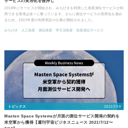
サービスの実用化を後押し
2018年にサービスが開始され、みちびきを利用した衛星測位サービスが利
用できる環境は徐々に整っています。さらに測位サービスの実用化を進め
るため、2022年度の利用実証の公募が開始されました。
みちびき
人工衛星
測位衛星
準天頂衛星
衛星測位サービス
2021/7/19
トピックス
Masten Space Systemsが月面の測位サービス開発の契約を
米空軍から獲得【週刊宇宙ビジネスニュース 2021/7/12〜