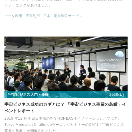
トレーニングがありました。
データ利用
宇宙利用
日本
衛星測位サービス
2020/1/7
宇宙ビジネス入門・基礎
宇宙ビジネス成功のカギとは？ 「宇宙ビジネス事業の鳥瞰」イ
ベントレポート
2019 年12 月 4 日日本橋のX-NIHONBASHIイノベーションハブにて、
Tokyo Moonshot ChallengeラーニングセミナーのDAY1「宇宙ビジネス
事業の鳥瞰」が開催されました。