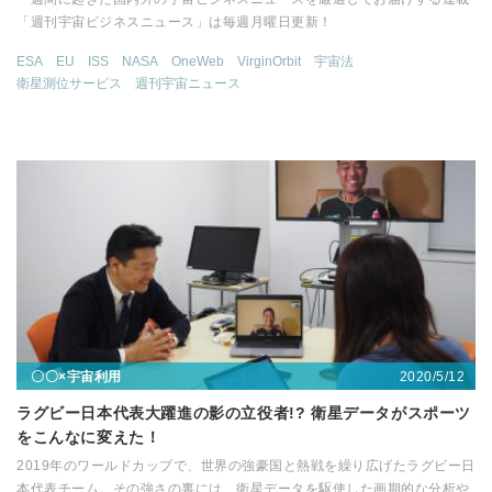
「週刊宇宙ビジネスニュース」は毎週月曜日更新！
ESA
EU
ISS
NASA
OneWeb
VirginOrbit
宇宙法
衛星測位サービス
週刊宇宙ニュース
2020/5/12
〇〇×宇宙利用
ラグビー日本代表大躍進の影の立役者!? 衛星データがスポーツ
をこんなに変えた！
2019年のワールドカップで、世界の強豪国と熱戦を繰り広げたラグビー日
本代表チーム。その強さの裏には、衛星データを駆使した画期的な分析や