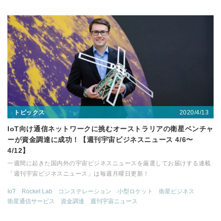
2020/4/13
トピックス
IoT向け通信ネットワークに挑むオーストラリアの衛星ベンチャ
ーが資金調達に成功！【週刊宇宙ビジネスニュース 4/6〜
4/12】
一週間に起きた国内外の宇宙ビジネスニュースを厳選してお届けする連載
「週刊宇宙ビジネスニュース」は毎週月曜日更新！
IoT
Rocket Lab
コンステレーション
小型ロケット
衛星ビジネス
衛星通信サービス
資金調達
週刊宇宙ニュース