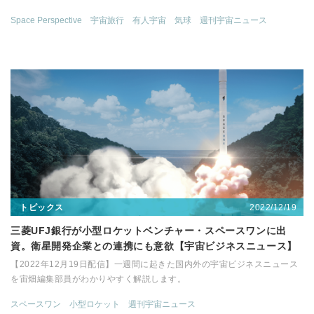
Space Perspective
宇宙旅行
有人宇宙
気球
週刊宇宙ニュース
2022/12/19
トピックス
三菱UFJ銀行が小型ロケットベンチャー・スペースワンに出
資。衛星開発企業との連携にも意欲【宇宙ビジネスニュース】
【2022年12月19日配信】一週間に起きた国内外の宇宙ビジネスニュース
を宙畑編集部員がわかりやすく解説します。
スペースワン
小型ロケット
週刊宇宙ニュース