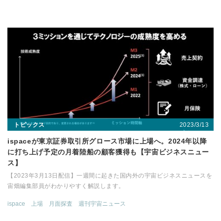
2023/3/13
トピックス
ispaceが東京証券取引所グロース市場に上場へ。2024年以降
に打ち上げ予定の月着陸船の顧客獲得も【宇宙ビジネスニュー
ス】
【2023年3月13日配信】一週間に起きた国内外の宇宙ビジネスニュースを
宙畑編集部員がわかりやすく解説します。
ispace
上場
月面探査
週刊宇宙ニュース