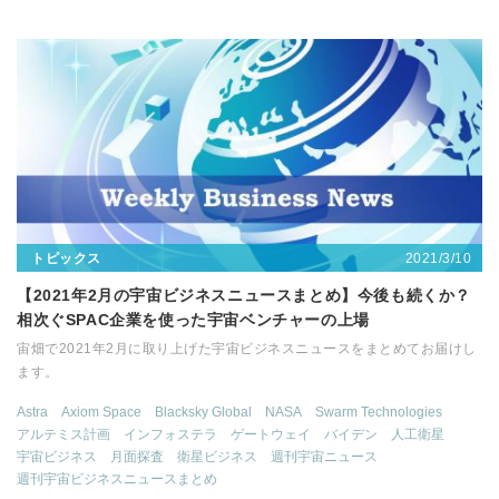
2021/3/10
トピックス
【2021年2月の宇宙ビジネスニュースまとめ】今後も続くか？
相次ぐSPAC企業を使った宇宙ベンチャーの上場
宙畑で2021年2月に取り上げた宇宙ビジネスニュースをまとめてお届けし
ます。
Astra
Axiom Space
Blacksky Global
NASA
Swarm Technologies
アルテミス計画
インフォステラ
ゲートウェイ
バイデン
人工衛星
宇宙ビジネス
月面探査
衛星ビジネス
週刊宇宙ニュース
週刊宇宙ビジネスニュースまとめ