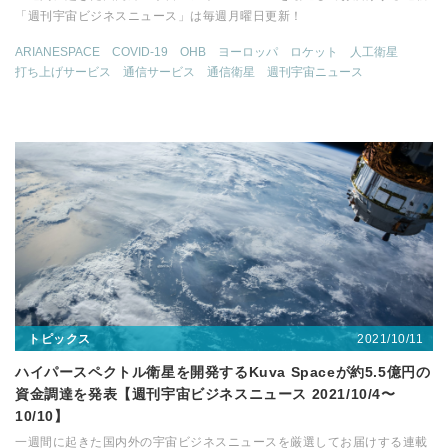
「週刊宇宙ビジネスニュース」は毎週月曜日更新！
ARIANESPACE
COVID-19
OHB
ヨーロッパ
ロケット
人工衛星
打ち上げサービス
通信サービス
通信衛星
週刊宇宙ニュース
2021/10/11
トピックス
ハイパースペクトル衛星を開発するKuva Spaceが約5.5億円の
資金調達を発表【週刊宇宙ビジネスニュース 2021/10/4〜
10/10】
一週間に起きた国内外の宇宙ビジネスニュースを厳選してお届けする連載