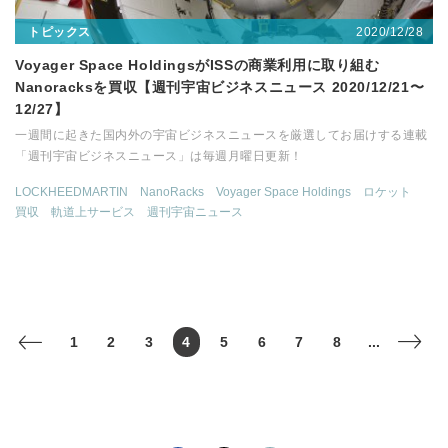
2020/12/28
トピックス
Voyager Space HoldingsがISSの商業利用に取り組む
Nanoracksを買収【週刊宇宙ビジネスニュース 2020/12/21〜
12/27】
一週間に起きた国内外の宇宙ビジネスニュースを厳選してお届けする連載
「週刊宇宙ビジネスニュース」は毎週月曜日更新！
LOCKHEEDMARTIN
NanoRacks
Voyager Space Holdings
ロケット
買収
軌道上サービス
週刊宇宙ニュース
1
2
3
4
5
6
7
8
...
<
>