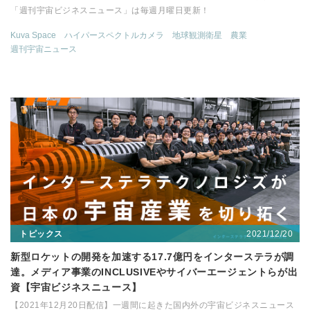
「週刊宇宙ビジネスニュース」は毎週月曜日更新！
Kuva Space
ハイパースペクトルカメラ
地球観測衛星
農業
週刊宇宙ニュース
2021/12/20
トピックス
新型ロケットの開発を加速する17.7億円をインターステラが調
達。メディア事業のINCLUSIVEやサイバーエージェントらが出
資【宇宙ビジネスニュース】
【2021年12月20日配信】一週間に起きた国内外の宇宙ビジネスニュース