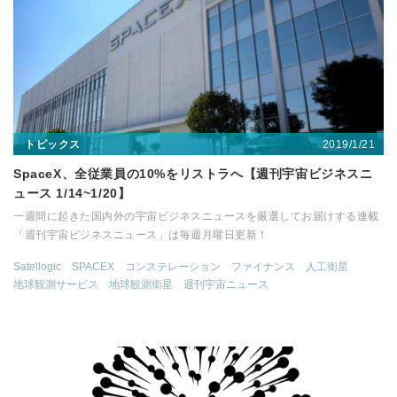
2019/1/21
トピックス
SpaceX、全従業員の10%をリストラへ【週刊宇宙ビジネスニ
ュース 1/14~1/20】
一週間に起きた国内外の宇宙ビジネスニュースを厳選してお届けする連載
「週刊宇宙ビジネスニュース」は毎週月曜日更新！
Satellogic
SPACEX
コンステレーション
ファイナンス
人工衛星
地球観測サービス
地球観測衛星
週刊宇宙ニュース