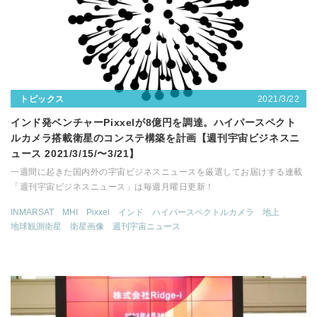
2021/3/22
トピックス
インド発ベンチャーPixxelが8億円を調達。ハイパースペクト
ルカメラ搭載衛星のコンステ構築を計画【週刊宇宙ビジネスニ
ュース 2021/3/15/〜3/21】
一週間に起きた国内外の宇宙ビジネスニュースを厳選してお届けする連載
「週刊宇宙ビジネスニュース」は毎週月曜日更新！
INMARSAT
MHI
Pixxel
インド
ハイパースペクトルカメラ
地上
地球観測衛星
衛星画像
週刊宇宙ニュース