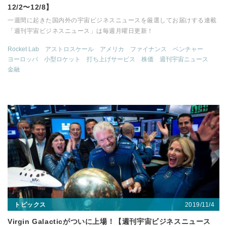
12/2〜12/8】
一週間に起きた国内外の宇宙ビジネスニュースを厳選してお届けする連載
「週刊宇宙ビジネスニュース」は毎週月曜日更新！
Rocket Lab
アストロスケール
アメリカ
ファイナンス
ベンチャー
ヨーロッパ
小型ロケット
打ち上げサービス
株価
週刊宇宙ニュース
金融
2019/11/4
トピックス
Virgin Galacticがついに上場！【週刊宇宙ビジネスニュース