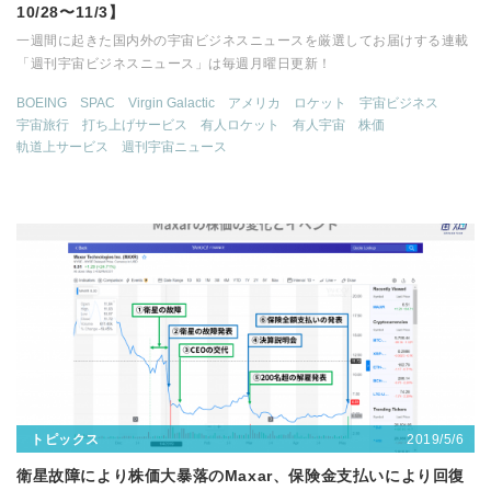
10/28〜11/3】
一週間に起きた国内外の宇宙ビジネスニュースを厳選してお届けする連載
「週刊宇宙ビジネスニュース」は毎週月曜日更新！
BOEING
SPAC
Virgin Galactic
アメリカ
ロケット
宇宙ビジネス
宇宙旅行
打ち上げサービス
有人ロケット
有人宇宙
株価
軌道上サービス
週刊宇宙ニュース
2019/5/6
トピックス
衛星故障により株価大暴落のMaxar、保険金支払いにより回復