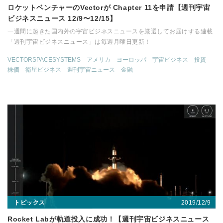
ロケットベンチャーのVectorが Chapter 11を申請【週刊宇宙
ビジネスニュース 12/9〜12/15】
一週間に起きた国内外の宇宙ビジネスニュースを厳選してお届けする連載
「週刊宇宙ビジネスニュース」は毎週月曜日更新！
VECTORSPACESYSTEMS
アメリカ
ヨーロッパ
宇宙ビジネス
投資
株価
衛星ビジネス
週刊宇宙ニュース
金融
2019/12/9
トピックス
Rocket Labが軌道投入に成功！【週刊宇宙ビジネスニュース