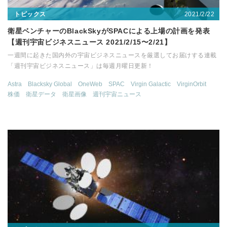
2021/2/22
トピックス
衛星ベンチャーのBlackSkyがSPACによる上場の計画を発表
【週刊宇宙ビジネスニュース 2021/2/15〜2/21】
一週間に起きた国内外の宇宙ビジネスニュースを厳選してお届けする連載
「週刊宇宙ビジネスニュース」は毎週月曜日更新！
Astra
Blacksky Global
OneWeb
SPAC
Virgin Galactic
VirginOrbit
株価
衛星データ
衛星画像
週刊宇宙ニュース