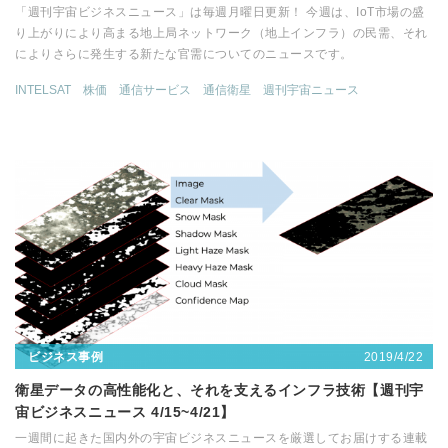
「週刊宇宙ビジネスニュース」は毎週月曜日更新！ 今週は、IoT市場の盛
り上がりにより高まる地上局ネットワーク（地上インフラ）の民需、それ
によりさらに発生する新たな官需についてのニュースです。
INTELSAT
株価
通信サービス
通信衛星
週刊宇宙ニュース
2019/4/22
ビジネス事例
衛星データの高性能化と、それを支えるインフラ技術【週刊宇
宙ビジネスニュース 4/15~4/21】
一週間に起きた国内外の宇宙ビジネスニュースを厳選してお届けする連載