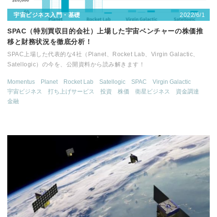
2022/6/1
宇宙ビジネス入門・基礎
SPAC（特別買収目的会社）上場した宇宙ベンチャーの株価推
移と財務状況を徹底分析！
SPAC上場した代表的な4社（Planet、Rocket Lab、Virgin Galactic、
Satellogic）の今を、公開資料から読み解きます！
Momentus
Planet
Rocket Lab
Satellogic
SPAC
Virgin Galactic
宇宙ビジネス
打ち上げサービス
投資
株価
衛星ビジネス
資金調達
金融