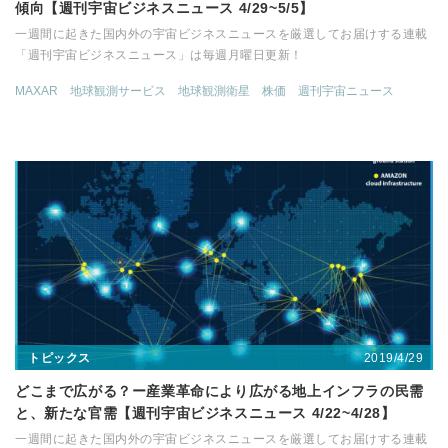
傾向【週刊宇宙ビジネスニュース 4/29~5/5】
一週間に起きた国内外の宇宙ビジネスニュースを厳選してお届けする連載
「週刊宇宙ビジネスニュース」は毎週月曜日更新！
MAXAR
地球観測サービス
地球観測衛星
株価
週刊宇宙ニュース
2019/4/29
トピックス
どこまで広がる？ー産業革命により広がる地上インフラの民需
と、新たな官需【週刊宇宙ビジネスニュース 4/22~4/28】
一週間に起きた国内外の宇宙ビジネスニュースを厳選してお届けする連載