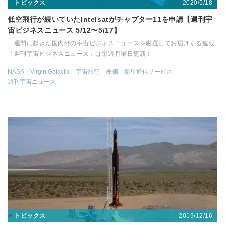
2020/5/18
トピックス
低空飛行が続いていたIntelsatがチャプター11を申請【週刊宇
宙ビジネスニュース 5/12〜5/17】
一週間に起きた国内外の宇宙ビジネスニュースを厳選してお届けする連載
「週刊宇宙ビジネスニュース」は毎週月曜日更新！
NASA
Virgin Galactic
宇宙旅行
株価
衛星通信サービス
週刊宇宙ニュース
2019/12/16
トピックス