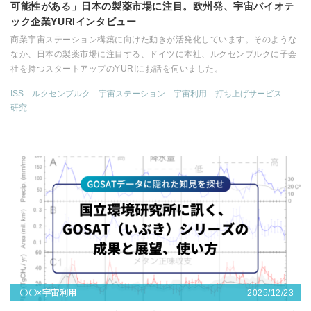
可能性がある」日本の製薬市場に注目。欧州発、宇宙バイオテ
ック企業YURIインタビュー
商業宇宙ステーション構築に向けた動きが活発化しています。そのような
なか、日本の製薬市場に注目する、ドイツに本社、ルクセンブルクに子会
社を持つスタートアップのYURIにお話を伺いました。
ISS
ルクセンブルク
宇宙ステーション
宇宙利用
打ち上げサービス
研究
2025/12/23
〇〇×宇宙利用