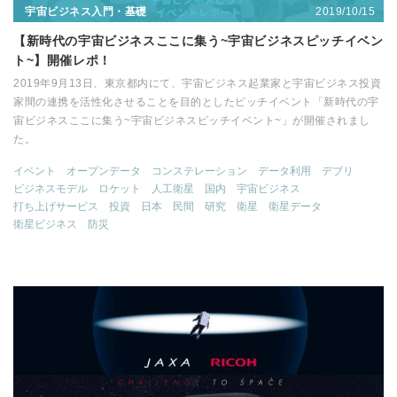
2019/10/15
宇宙ビジネス入門・基礎
【新時代の宇宙ビジネスここに集う~宇宙ビジネスピッチイベン
ト~】開催レポ！
2019年9月13日、東京都内にて、宇宙ビジネス起業家と宇宙ビジネス投資
家間の連携を活性化させることを目的としたピッチイベント「新時代の宇
宙ビジネスここに集う~宇宙ビジネスピッチイベント~」が開催されまし
た。
イベント
オープンデータ
コンステレーション
データ利用
デブリ
ビジネスモデル
ロケット
人工衛星
国内
宇宙ビジネス
打ち上げサービス
投資
日本
民間
研究
衛星
衛星データ
衛星ビジネス
防災