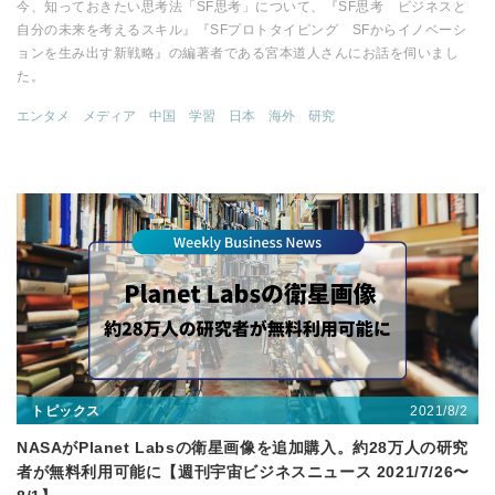
今、知っておきたい思考法「SF思考」について、『SF思考 ビジネスと
自分の未来を考えるスキル』『SFプロトタイピング SFからイノベーシ
ョンを生み出す新戦略』の編著者である宮本道人さんにお話を伺いまし
た。
エンタメ
メディア
中国
学習
日本
海外
研究
2021/8/2
トピックス
NASAがPlanet Labsの衛星画像を追加購入。約28万人の研究
者が無料利用可能に【週刊宇宙ビジネスニュース 2021/7/26〜