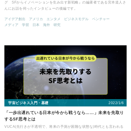
グ SFからイノベーションを生み出す新戦略』の編著者である宮本道人さ
んにお話を伺ったインタビューの後編です。
アイデア創出
アメリカ
エンタメ
ビジネスモデル
ベンチャー
メディア
学習
日本
海外
研究
2022/1/6
宇宙ビジネス入門・基礎
「一歩出遅れている日本が今から戦うなら……」未来を先取り
するSF思考とは
VUCA(先行きが不透明で、将来の予測が困難な状態な)時代とも言われる