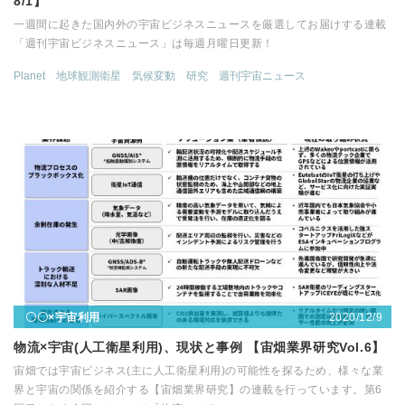
8/1】
一週間に起きた国内外の宇宙ビジネスニュースを厳選してお届けする連載
「週刊宇宙ビジネスニュース」は毎週月曜日更新！
Planet
地球観測衛星
気候変動
研究
週刊宇宙ニュース
2020/12/9
〇〇×宇宙利用
物流×宇宙(人工衛星利用)、現状と事例 【宙畑業界研究Vol.6】
宙畑では宇宙ビジネス(主に人工衛星利用)の可能性を探るため、様々な業
界と宇宙の関係を紹介する【宙畑業界研究】の連載を行っています。第6