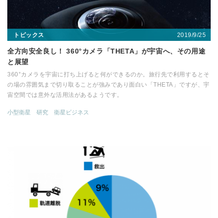
2019/9/25
トピックス
全方向安全良し！ 360°カメラ「THETA」が宇宙へ、その用途
と展望
360°カメラを宇宙に打ち上げると何ができるのか。旅行先で利用するとそ
の場の雰囲気まで切り取ることが強みであり面白い「THETA」ですが、宇
宙空間では意外な活用法があるようです。
小型衛星
研究
衛星ビジネス