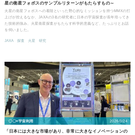
星の衛星フォボスのサンプルリターンがもたらすもの～
火星の衛星フォボスへの着陸といった野心的なミッションを持つMMXの打
上げが控えるなか、JAXAの3名の研究者に日本の宇宙探査が長年培ってき
た技術的強み、火星衛星探査がもたらす科学的意義など、たっぷりとお話
を伺いました。
JAXA
探査
火星
研究
2026/3/24
〇〇×宇宙利用
「日本には大きな市場があり、非常に大きなイノベーションの