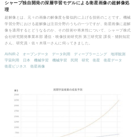
シャープ独自開発の深層学習モデルによる衛星画像の超解像処
理
超解像とは、元々の画像の解像度を擬似的に上げる技術のことです。機械
学習分野における超解像は注目分野のうちの一つですが、衛星画像に超解
像を適用するとどうなるのか、その技術や将来性について、シャープ株式
会社研究開発事業本部 通信・映像技術研究所 第三研究室 課長・猪飼知宏
さん、研究員・佐々木瑛一さんに伺ってきました。
AVNIR-2
オープンデータ
データ利用
ディープラーニング
地球観測
宇宙利用
日本
機械学習
機械学習
民間
研究
衛星
衛星データ
衛星ビジネス
衛星画像