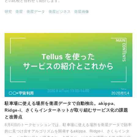
との比較と合わせて紹介します。
研究
衛星
衛星データ
衛星ビジネス
衛星画像
2020/8/14
〇〇×宇宙利用
駐車場に使える場所を衛星データで自動検出。akippa、
Ridge-i、さくらインターネットが取り組むサービス化の課題
と改善点
8月4日のトークセッションでは、駐車場に使える場所を衛星データで効率
的に見つけ出すアルゴリズムを開発するakippa、Ridge-i、さくらインタ