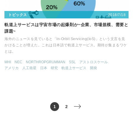
2018/7/18
トピックス
軌道上サービスは宇宙市場の起爆剤か~企業、市場規模、需要と
課題~
海外のニュースを見ていると「In-Orbit Servicing(IoS)」という文言を見
かけることが増えた。これは日本語で軌道上サービス。期待が集まるワケ
とは。
MHI
NEC
NORTHROPGRUMMAN
SSL
アストロスケール
アメリカ
人工衛星
日本
研究
軌道上サービス
開発
1
2
>