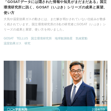
「GOSATデータには隠された情報や知見がまだまだある」国立
環境研究所に訊く、GOSAT（いぶき）シリーズの成果と展望、
使い方
大気や温室効果ガスの動きには、まだ解き明かされていない仕組みが数多
く残されています。国立環境研究所の3名の研究者にGOSAT（いぶき）シ
リーズの成果と展望、使い方を伺いました。
GOSAT
TELLUS
国立環境研究所
地球観測衛星
気候変動
温室効果ガス
研究
2024/7/9
〇〇×宇宙利用