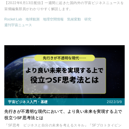
【2022年6月13日配信】一週間に起きた国内外の宇宙ビジネスニュースを
宙畑編集部員がわかりやすく解説します。
Rocket Lab
地球観測
地理空間情報
気候変動
研究
週刊宇宙ニュース
2022/3/9
宇宙ビジネス入門・基礎
先行きが不透明な現代において、より良い未来を実現する上で
役立つSF思考法とは
『SF思考 ビジネスと自分の未来を考えるスキル』『SFプロトタイピン