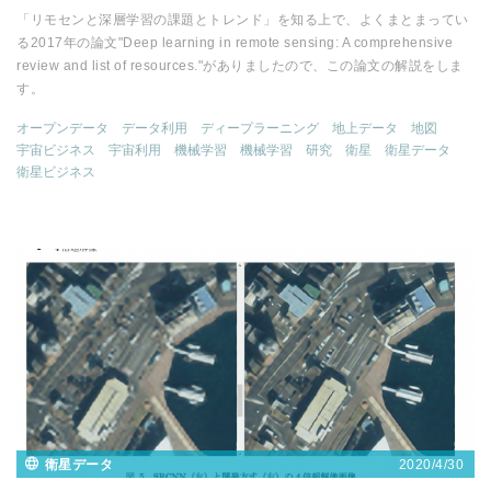
「リモセンと深層学習の課題とトレンド」を知る上で、よくまとまってい
る2017年の論文"Deep learning in remote sensing: A comprehensive
review and list of resources."がありましたので、この論文の解説をしま
す。
オープンデータ
データ利用
ディープラーニング
地上データ
地図
宇宙ビジネス
宇宙利用
機械学習
機械学習
研究
衛星
衛星データ
衛星ビジネス
2020/4/30
衛星データ