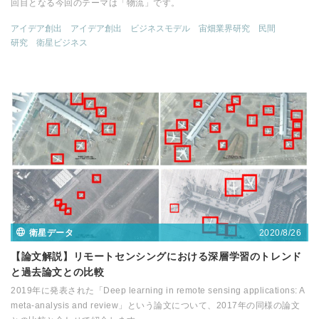
回目となる今回のテーマは「物流」です。
アイデア創出
アイデア創出
ビジネスモデル
宙畑業界研究
民間
研究
衛星ビジネス
2020/8/26
衛星データ
【論文解説】リモートセンシングにおける深層学習のトレンド
と過去論文との比較
2019年に発表された「Deep learning in remote sensing applications: A
meta-analysis and review」という論文について、2017年の同様の論文