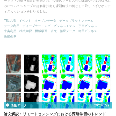
ーネットの取り組みが発表され、今後のサービス化の課題や今後の取り組
みについてシャープの超解像技術も課題解決の例として取り上げながらデ
ィスカッションを行いました。
TELLUS
イベント
オープンデータ
データプラットフォーム
データ利用
ディープラーニング
ビジネスモデル
宇宙ビジネス
宇宙利用
機械学習
機械学習
研究
衛星データ
衛星ビジネス
衛星画像
2020/6/29
衛星データ
論文解説：リモートセンシングにおける深層学習のトレンド