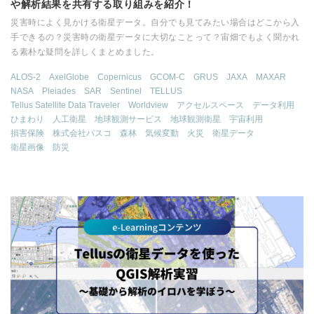
や解析結果を共有する取り組みを紹介！
災害時によく見かける衛星データ。自分でも見てみたい場合はどこから入
手できるの？災害時の衛星データに大切なことって？宙畑でもよく聞かれ
る素朴な疑問を詳しくまとめました。
ALOS-2
AxelGlobe
Copernicus
GCOM-C
GRUS
JAXA
MAXAR
NASA
Pleiades
SAR
Sentinel
TELLUS
Tellus Satellite Data Traveler
Worldview
アクセルスペース
データ利用
ひまわり
人工衛星
地球観測サービス
地球観測衛星
宇宙利用
損害保険
株式会社パスコ
森林
気候変動
火災
衛星データ
衛星画像
防災