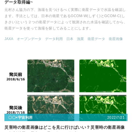
データ取得編~
元村さん協力の下、漁場を見つけるべく実際に衛星データで水温を確認し
ます。手法としては、日本の衛星であるGCOM-W(しずく)とGCOM-C(し
きさい)という２つの衛星データによって観測された水温を確認してから、
衛星データを使って漁場を探してみることにします。
JAXA
オープンデータ
データ利用
日本
漁業
衛星データ
衛星画像
2022/7/21
〇〇×宇宙利用
災害時の衛星画像はどこを見に行けばいい？災害時の衛星画像