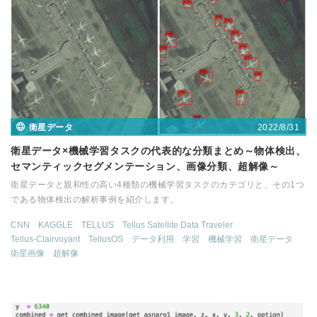
2022/8/31
衛星データ
衛星データ×機械学習タスクの代表的な分類まとめ～物体検出、
セマンティックセグメンテーション、画像分類、超解像～
衛星データと親和性の高い4種類の機械学習タスクのカテゴリと、その1つ
である物体検出の解析事例を紹介します。
CNN
KAGGLE
TELLUS
Tellus Satellite Data Traveler
Tellus-Clairvoyant
TellusOS
データ利用
学習
機械学習
衛星データ
衛星画像
超解像