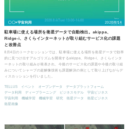
2020/8/14
〇〇×宇宙利用
駐車場に使える場所を衛星データで自動検出。akippa、
Ridge-i、さくらインターネットが取り組むサービス化の課題
と改善点
8月4日のトークセッションでは、駐車場に使える場所を衛星データで効率
的に見つけ出すアルゴリズムを開発するakippa、Ridge-i、さくらインタ
ーネットの取り組みが発表され、今後のサービス化の課題や今後の取り組
みについてシャープの超解像技術も課題解決の例として取り上げながらデ
ィスカッションを行いました。
TELLUS
イベント
オープンデータ
データプラットフォーム
データ利用
ディープラーニング
ビジネスモデル
宇宙ビジネス
宇宙利用
機械学習
機械学習
研究
衛星データ
衛星ビジネス
衛星画像