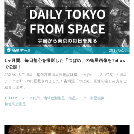
2019/5/15
衛星データ
1ヶ月間、毎日都心を撮影した「つばめ」の衛星画像をTellus
で公開！
JAXAの人工衛星、超低高度衛星技術試験機「つばめ」（SLATS）の衛星
データがTellusに搭載されました！宙畑流「つばめ」画像の楽しみ方をご
紹介します。
TELLUS
データ利用
地球観測衛星
衛星データ
衛星画像
超低高度衛星