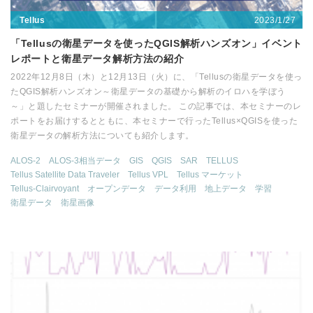
2023/1/27
Tellus
「Tellusの衛星データを使ったQGIS解析ハンズオン」イベント
レポートと衛星データ解析方法の紹介
2022年12月8日（木）と12月13日（火）に、「Tellusの衛星データを使っ
たQGIS解析ハンズオン～衛星データの基礎から解析のイロハを学ぼう
～」と題したセミナーが開催されました。 この記事では、本セミナーのレ
ポートをお届けするとともに、本セミナーで行ったTellus×QGISを使った
衛星データの解析方法についても紹介します。
ALOS-2
ALOS-3相当データ
GIS
QGIS
SAR
TELLUS
Tellus Satellite Data Traveler
Tellus VPL
Tellus マーケット
Tellus-Clairvoyant
オープンデータ
データ利用
地上データ
学習
衛星データ
衛星画像