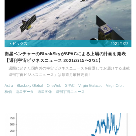
2021/2/22
トピックス
衛星ベンチャーのBlackSkyがSPACによる上場の計画を発表
【週刊宇宙ビジネスニュース 2021/2/15〜2/21】
一週間に起きた国内外の宇宙ビジネスニュースを厳選してお届けする連載
「週刊宇宙ビジネスニュース」は毎週月曜日更新！
Astra
Blacksky Global
OneWeb
SPAC
Virgin Galactic
VirginOrbit
株価
衛星データ
衛星画像
週刊宇宙ニュース