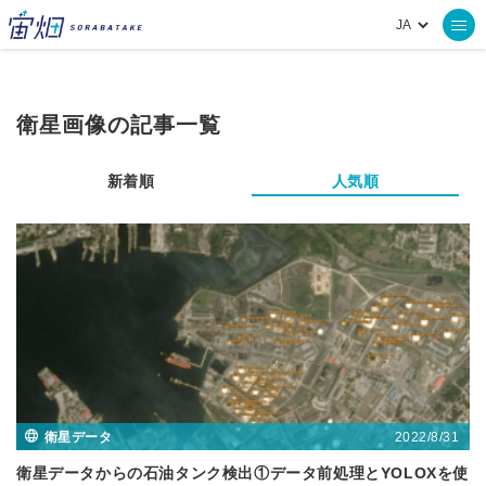
衛星画像の記事一覧
新着順
人気順
2022/8/31
衛星データ
衛星データからの石油タンク検出①データ前処理とYOLOXを使