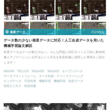
2020/9/8
衛星データ
データ数の少ない衛星データに対応！人工合成データを用いた
機械学習論文解説
衛星データはデータ数が少ない。そんな問題に対応すべく人工的に教師画
像とアノテーションを作るという方法を衛星画像に適用した事例をご紹介
します！
MAXAR
TELLUS
TellusIDE
TellusOS
オープンデータ
データプラットフォーム
データ利用
ディープラーニング
ビッグデータ
宇宙利用
機械学習
機械学習
衛星データ
衛星ビジネス
衛星画像