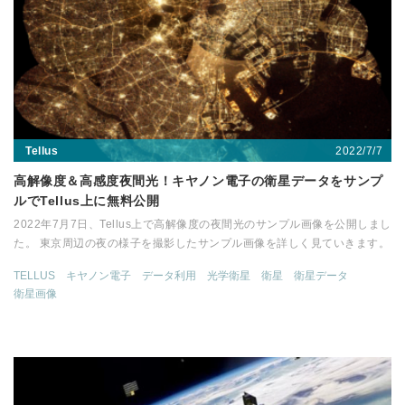
2022/7/7
Tellus
高解像度＆高感度夜間光！キヤノン電子の衛星データをサンプ
ルでTellus上に無料公開
2022年7月7日、Tellus上で高解像度の夜間光のサンプル画像を公開しまし
た。 東京周辺の夜の様子を撮影したサンプル画像を詳しく見ていきます。
TELLUS
キヤノン電子
データ利用
光学衛星
衛星
衛星データ
衛星画像