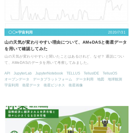
2020/7/31
〇〇×宇宙利用
山の天気が変わりやすい理由について、AMeDASと衛星データ
を用いて確認してみた
山の天気が変わりやすいと聞いたことはあるけれど、なぜ？ 通説につい
て、AMeDASのデータを用いて考察してみました。
API
JupyterLab
JupyterNotebook
TELLUS
TellusIDE
TellusOS
オープンデータ
データプラットフォーム
データ利用
地図
地球観測
宇宙利用
衛星データ
衛星ビジネス
衛星画像