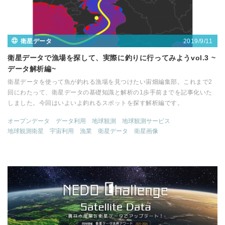
2019/9/11
衛星データ
衛星データで漁場を探して、実際に釣りに行ってみようvol.3 ~
データ解析編~
衛星データを使って魚が釣れる漁場を見つけたい宙畑編集部。これまで2
回にわたって、衛星データの基礎知識と解析の1歩手前までを記事化いた
しました。今回はいよいよ釣れるスポットを探す解析編です。
オープンデータ
データ利用
地球観測
地球観測サービス
地球観測衛星
宇宙利用
漁業
衛星データ
衛星画像