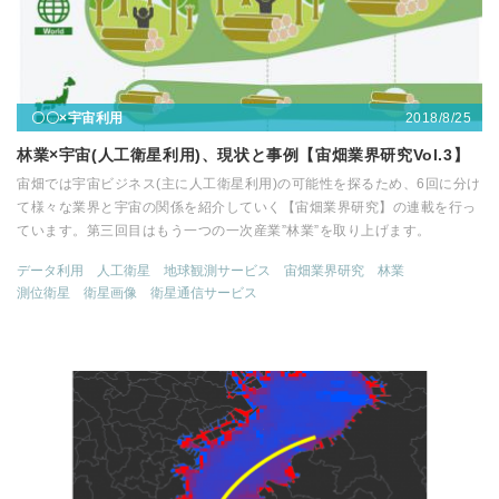
2018/8/25
〇〇×宇宙利用
林業×宇宙(人工衛星利用)、現状と事例【宙畑業界研究Vol.3】
宙畑では宇宙ビジネス(主に人工衛星利用)の可能性を探るため、6回に分け
て様々な業界と宇宙の関係を紹介していく【宙畑業界研究】の連載を行っ
ています。第三回目はもう一つの一次産業”林業”を取り上げます。
データ利用
人工衛星
地球観測サービス
宙畑業界研究
林業
測位衛星
衛星画像
衛星通信サービス