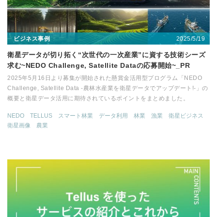
2025/5/19
ビジネス事例
衛星データが切り拓く“次世代の一次産業”に資する技術シーズ
求む~NEDO Challenge, Satellite Dataの応募開始~_PR
2025年5月16日より募集が開始された懸賞金活用型プログラム「NEDO
Challenge, Satellite Data -農林水産業を衛星データでアップデート!-」の
概要と衛星データ活用に期待されているポイントをまとめました。
NEDO
TELLUS
スマート林業
データ利用
林業
漁業
衛星ビジネス
衛星画像
農業