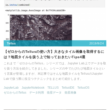
2019/9/24
Tellus
【ゼロからのTellusの使い方】大きなタイル画像を取得するに
は？地図タイルを扱う上で知っておきたいTips4選
これまで「ゼロからのTellus」シリーズでは、Jupyter Lab上でデータを取
り扱う方法を紹介してきました。シリーズの中でたびたび地図タイルとい
う言葉が登場しますが、本記事ではそんな地図タイルをTellusのJupyter
Labで扱う際に役立つテクニックをまとめて紹介します。
JupyterLab
JupyterNotebook
TELLUS
TellusIDE
TellusOS
ゼロからのTellus
データ利用
衛星データ
衛星画像