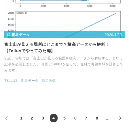
2020/4/29
衛星データ
富士山が見える場所はどこまで？標高データから解析！
【Tellusでやってみた編】
以前、宙畑では「富士山が見える範囲を標高データから解析する」という
記事を公開しました。 今回はTellusを使って、無料で可視領域を計算して
みます。
TELLUS
衛星データ
衛星画像
1
2
3
4
5
6
7
8
...
<
>