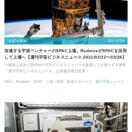
2021/3/29
トピックス
加速する宇宙ベンチャーのSPAC上場。RedwireがSPACを活用
して上場へ【週刊宇宙ビジネスニュース 2021/03/22〜03/28】
一週間に起きた国内外の宇宙ビジネスニュースを厳選してお届けする連載
「週刊宇宙ビジネスニュース」は毎週月曜日更新！
MDA
Redwire
SPAC
上場
買収
軌道上サービス
週刊宇宙ニュース