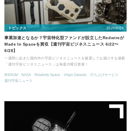
2020/6/29
トピックス
事業加速となるか？宇宙特化型ファンドが設立したRedwireが
Made In Spaceを買収【週刊宇宙ビジネスニュース 6/22〜
6/28】
一週間に起きた国内外の宇宙ビジネスニュースを厳選してお届けする連載
「週刊宇宙ビジネスニュース」は毎週月曜日更新！
IRIDIUM
NASA
Relativity Space
Virgin Galactic
打ち上げサービス
週刊宇宙ニュース