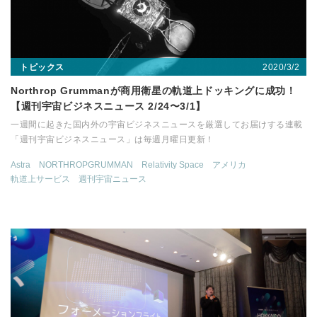
2020/3/2
トピックス
Northrop Grummanが商用衛星の軌道上ドッキングに成功！
【週刊宇宙ビジネスニュース 2/24〜3/1】
一週間に起きた国内外の宇宙ビジネスニュースを厳選してお届けする連載
「週刊宇宙ビジネスニュース」は毎週月曜日更新！
Astra
NORTHROPGRUMMAN
Relativity Space
アメリカ
軌道上サービス
週刊宇宙ニュース