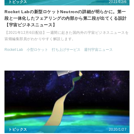
2021/12/6
トピックス
Rocket Labの新型ロケットNeutronの詳細が明らかに。第一
段と一体化したフェアリングの内部から第二段が出てくる設計
【宇宙ビジネスニュース】
【2021年12月6日配信】一週間に起きた国内外の宇宙ビジネスニュースを
宙畑編集部員がわかりやすく解説します。
Rocket Lab
小型ロケット
打ち上げサービス
週刊宇宙ニュース
2020/1/27
トピックス