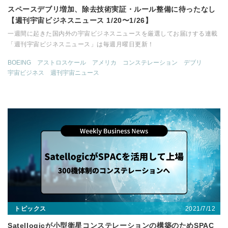
スペースデブリ増加、除去技術実証・ルール整備に待ったなし
【週刊宇宙ビジネスニュース 1/20〜1/26】
一週間に起きた国内外の宇宙ビジネスニュースを厳選してお届けする連載
「週刊宇宙ビジネスニュース」は毎週月曜日更新！
BOEING
アストロスケール
アメリカ
コンステレーション
デブリ
宇宙ビジネス
週刊宇宙ニュース
2021/7/12
トピックス
Satellogicが小型衛星コンステレーションの構築のためSPAC