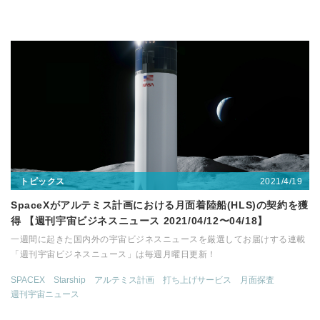
2021/4/19
トピックス
SpaceXがアルテミス計画における月面着陸船(HLS)の契約を獲
得 【週刊宇宙ビジネスニュース 2021/04/12〜04/18】
一週間に起きた国内外の宇宙ビジネスニュースを厳選してお届けする連載
「週刊宇宙ビジネスニュース」は毎週月曜日更新！
SPACEX
Starship
アルテミス計画
打ち上げサービス
月面探査
週刊宇宙ニュース