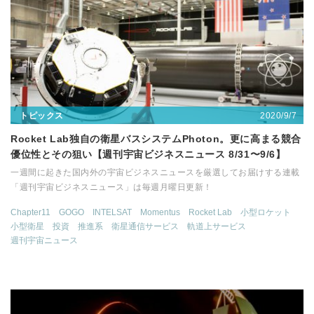
2020/9/7
トピックス
Rocket Lab独自の衛星バスシステムPhoton。更に高まる競合
優位性とその狙い【週刊宇宙ビジネスニュース 8/31〜9/6】
一週間に起きた国内外の宇宙ビジネスニュースを厳選してお届けする連載
「週刊宇宙ビジネスニュース」は毎週月曜日更新！
Chapter11
GOGO
INTELSAT
Momentus
Rocket Lab
小型ロケット
小型衛星
投資
推進系
衛星通信サービス
軌道上サービス
週刊宇宙ニュース