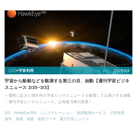
2019/3/4
〇〇×宇宙利用
宇宙から船舶などを観測する第三の目、始動【週刊宇宙ビジネ
スニュース 2/25~3/3】
一週間に起きた国内外の宇宙ビジネスニュースを厳選してお届けする連載
「週刊宇宙ビジネスニュース」は毎週月曜日更新！
AIS
HawkEye360
コンステレーション
地球観測サービス
小型衛星
海外
海運
漁業
衛星データ
週刊宇宙ニュース