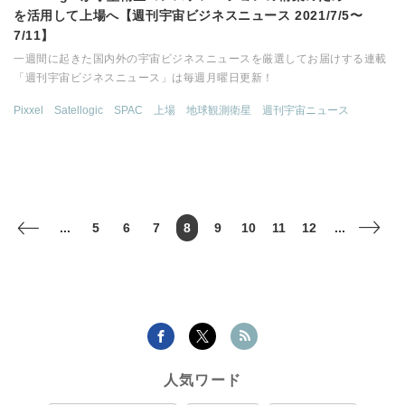
を活用して上場へ【週刊宇宙ビジネスニュース 2021/7/5〜
7/11】
一週間に起きた国内外の宇宙ビジネスニュースを厳選してお届けする連載
「週刊宇宙ビジネスニュース」は毎週月曜日更新！
Pixxel
Satellogic
SPAC
上場
地球観測衛星
週刊宇宙ニュース
...
5
6
7
8
9
10
11
12
...
<
>
人気ワード