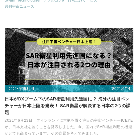
Swarm Technologies
ファルコン9
打ち上げサービス
週刊宇宙ニュース
2021/6/24
〇〇×宇宙利用
日本がDXブーム下のSAR衛星利用先進国に？ 海外の注目ベン
チャーが日本上陸を発表！ SAR衛星が解決する日本の2つの課
題
2021年6月23日、フィンランドに本拠を置く注目の宇宙ベンチャーICEYE
が、日本支社を置くことを発表しました。今、国内でSAR衛星利用の機運
がとても高まっています。その背景を考えてみました。