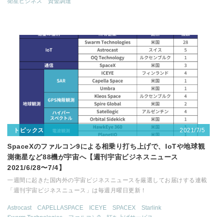
衛星ビジネス
資金調達
2021/7/5
トピックス
SpaceXのファルコン9による相乗り打ち上げで、IoTや地球観
測衛星など88機が宇宙へ【週刊宇宙ビジネスニュース
2021/6/28〜7/4】
一週間に起きた国内外の宇宙ビジネスニュースを厳選してお届けする連載
「週刊宇宙ビジネスニュース」は毎週月曜日更新！
Astrocast
CAPELLASPACE
ICEYE
SPACEX
Starlink