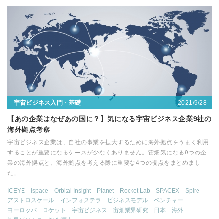
2021/9/28
宇宙ビジネス入門・基礎
【あの企業はなぜあの国に？】気になる宇宙ビジネス企業9社の
海外拠点考察
宇宙ビジネス企業は、自社の事業を拡大するために海外拠点をうまく利用
することが重要になるケースが少なくありません。宙畑気になる9つの企
業の海外拠点と、海外拠点を考える際に重要な4つの視点をまとめまし
た。
ICEYE
ispace
Orbital Insight
Planet
Rocket Lab
SPACEX
Spire
アストロスケール
インフォステラ
ビジネスモデル
ベンチャー
ヨーロッパ
ロケット
宇宙ビジネス
宙畑業界研究
日本
海外