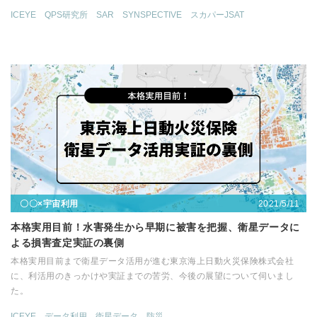
ICEYE
QPS研究所
SAR
SYNSPECTIVE
スカパーJSAT
2021/5/11
〇〇×宇宙利用
本格実用目前！水害発生から早期に被害を把握、衛星データに
よる損害査定実証の裏側
本格実用目前まで衛星データ活用が進む東京海上日動火災保険株式会社
に、利活用のきっかけや実証までの苦労、今後の展望について伺いまし
た。
ICEYE
データ利用
衛星データ
防災