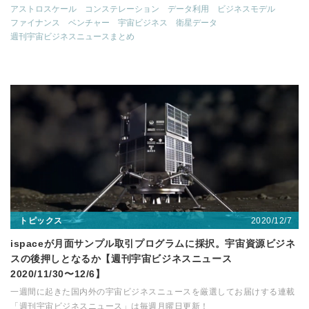
アストロスケール
コンステレーション
データ利用
ビジネスモデル
ファイナンス
ベンチャー
宇宙ビジネス
衛星データ
週刊宇宙ビジネスニュースまとめ
2020/12/7
トピックス
ispaceが月面サンプル取引プログラムに採択。宇宙資源ビジネ
スの後押しとなるか【週刊宇宙ビジネスニュース
2020/11/30〜12/6】
一週間に起きた国内外の宇宙ビジネスニュースを厳選してお届けする連載
「週刊宇宙ビジネスニュース」は毎週月曜日更新！