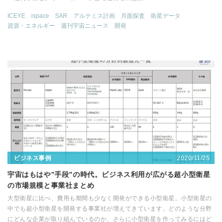
ICEYE
ispace
SAR
アルテミス計画
月面探査
衛星データ
資源・エネルギー
週刊宇宙ニュース
開発
2020/11/25
ビジネス事例
宇宙はもはや”手段”の時代。ビジネス利用が広がる超小型衛星
の市場規模と事業社まとめ
大型衛星に比べ、費用も期間も少なく開発ができる小型衛星。小型衛星の
中でも超小型衛星を開発する事業社が増えてきています。どのような分野
にどんな企業が取り組んでいるのか、さらに小型衛星を作ってみるにはど