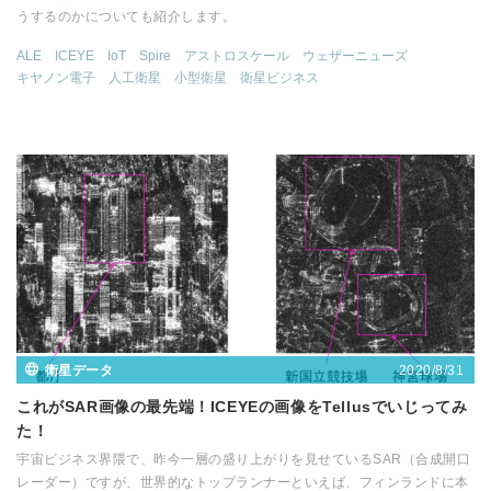
うするのかについても紹介します。
ALE
ICEYE
IoT
Spire
アストロスケール
ウェザーニューズ
キヤノン電子
人工衛星
小型衛星
衛星ビジネス
2020/8/31
衛星データ
これがSAR画像の最先端！ICEYEの画像をTellusでいじってみ
た！
宇宙ビジネス界隈で、昨今一層の盛り上がりを見せているSAR（合成開口
レーダー）ですが、世界的なトップランナーといえば、フィンランドに本