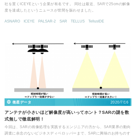
社を置くICEYEという企業が有名です。 同社は最近、SARで25cmの解像
度を達成したというニュースが世間を賑わせました。
ASNARO
ICEYE
PALSAR-2
SAR
TELLUS
TellusIDE
2020/7/16
衛星データ
アンテナが小さいほど解像度が高いってホント？SARの謎を数
式無しで徹底解明！
今回は、SARの画像処理を実践するエンジニアの方から、SAR業界の動向
調査に余念のないビジネスディベロッパーまで、SARに興味のお持ちのす