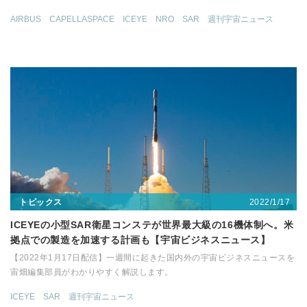
AIRBUS
CAPELLASPACE
ICEYE
NRO
SAR
週刊宇宙ニュース
2022/1/17
トピックス
ICEYEの小型SAR衛星コンステが世界最大級の16機体制へ。米
拠点での製造を加速する計画も【宇宙ビジネスニュース】
【2022年1月17日配信】一週間に起きた国内外の宇宙ビジネスニュースを
宙畑編集部員がわかりやすく解説します。
ICEYE
SAR
週刊宇宙ニュース