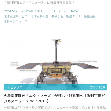
「週刊宇宙ビジネスニュース」は毎週月曜日更新！
COVID-19
DESCARTESLABS
ESA
ICEYE
JAXA
地球観測サービス
地球観測衛星
機械学習
衛星データ
衛星画像
週刊宇宙ニュース
2020/3/16
トピックス
火星探査計画「エクソマーズ」が打ち上げ延期へ【週刊宇宙ビ
ジネスニュース 3/9〜3/15】
一週間に起きた国内外の宇宙ビジネスニュースを厳選してお届けする連載