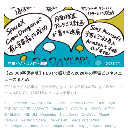
2021/1/1
宇宙ビジネス入門・基礎
【25,000字保存版】PESTで振り返る2020年の宇宙ビジネスニ
ュースまとめ
2021年最初の記事は、毎年恒例となっている宙畑編集部による昨年のニュ
ースの振り返りと2021年のビジネス予想です。
ALE
Amazon
ARIANESPACE
AWS
Blacksky Global
Blue Origin
BOEING
CAPELLASPACE
Chapter11
COVID-19
GOGO
ICEYE
INTELSAT
IRIDIUM
Momentus
NanoRacks
OneWeb
Planet
Redwire
Relativity Space
Rocket Lab
Space Perspective
Spaceflight industries
Spire
Virgin Galactic
Voyager Space Holdings