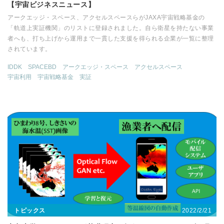
【宇宙ビジネスニュース】
アークエッジ・スペース、アクセルスペースらがJAXA宇宙戦略基金の
「軌道上実証機関」のリストに登録されました。自ら衛星を持たない事業
者へも、打ち上げから運用まで一貫した支援を得られる企業が一覧に整理
されています。
IDDK
SPACEBD
アークエッジ・スペース
アクセルスペース
宇宙利用
宇宙戦略基金
実証
2022/2/21
トピックス