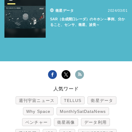
衛星データ
2024/03/01
SAR（合成開口レーダ）のキホン～事例、分か
ること、センサ、衛星、波長～
人気ワード
週刊宇宙ニュース
TELLUS
衛星データ
Why Space
MonthlySatDataNews
ベンチャー
衛星画像
データ利用