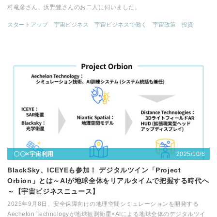
村竜彦さん、浜野豊さんのお二人に伺いました。
スタートアップ
宇宙ビジネス
宇宙ビジネスで働く
宇宙政策
投資
2025/10/6
〇〇×宇宙利用
BlackSky、ICEYEも参加！ デジタルツイン「Project
Orbion」とは～AIが地球全体をリアルタイムで把握する時代へ
～【宇宙ビジネスニュース】
2025年9月8日、安全保障向けの地理空間シミュレーションを開発する
Aechelon Technologyが地球観測衛星×AIによる地球全体のデジタルツイ