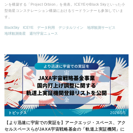
ンを構築する「Project Orbion」を発表。ICEYEやBlack Skyといった小
型衛星コンステレーション構築におけるリードランナーも参加していま
す。
BlackSky
ICEYE
データ利用
デジタルツイン
地球観測サービス
地球観測衛星
週刊宇宙ニュース
2026/1/5
トピックス
【より迅速に宇宙での実証を】アークエッジ・スペース、アク
セルスペースらがJAXA宇宙戦略基金の「軌道上実証機関」に