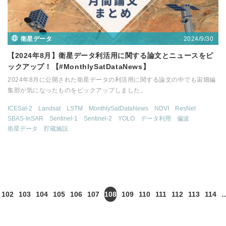
2024/9/30
衛星データ
【2024年8月】衛星データ利活用に関する論文とニュースをピ
ックアップ！【#MonthlySatDataNews】
2024年8月に公開された衛星データの利活用に関する論文の中でも宙畑編
集部が気になったものをピックアップしました。
ICESat-2
Landsat
LSTM
MonthlySatDataNews
NDVI
ResNet
SBAS-InSAR
Sentinel-1
Sentinel-2
YOLO
データ利用
偏波
衛星データ
貯蔵施設
102
103
104
105
106
107
108
109
110
111
112
113
114