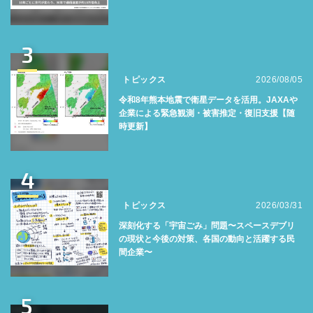
3
トピックス
2026/08/05
令和8年熊本地震で衛星データを活用。JAXAや
企業による緊急観測・被害推定・復旧支援【随
時更新】
4
トピックス
2026/03/31
深刻化する「宇宙ごみ」問題〜スペースデブリ
の現状と今後の対策、各国の動向と活躍する民
間企業〜
5