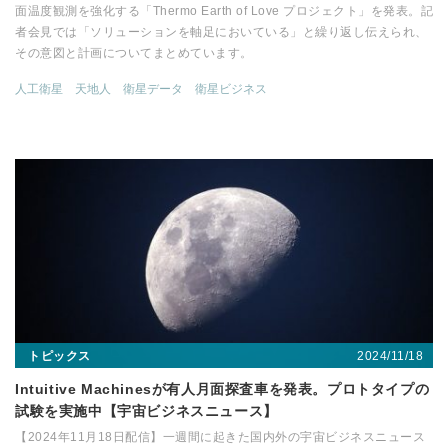
面温度観測を強化する「Thermo Earth of Love プロジェクト」を発表。記
者会見では「ソリューションを軸足においている」と繰り返し伝えられ、
その意図と計画についてまとめています。
人工衛星
天地人
衛星データ
衛星ビジネス
2024/11/18
トピックス
Intuitive Machinesが有人月面探査車を発表。プロトタイプの
試験を実施中【宇宙ビジネスニュース】
【2024年11月18日配信】一週間に起きた国内外の宇宙ビジネスニュース