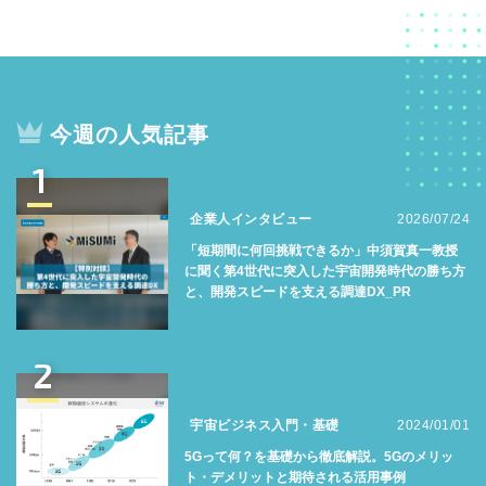
今週の人気記事
1
企業人インタビュー
2026/07/24
「短期間に何回挑戦できるか」中須賀真一教授
に聞く第4世代に突入した宇宙開発時代の勝ち方
と、開発スピードを支える調達DX_PR
2
宇宙ビジネス入門・基礎
2024/01/01
5Gって何？を基礎から徹底解説。5Gのメリッ
ト・デメリットと期待される活用事例