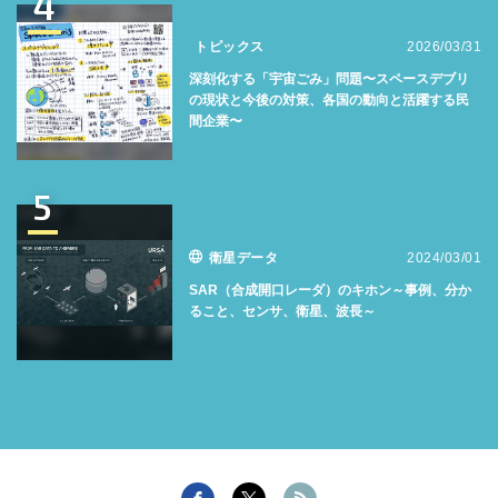
4
トピックス
2026/03/31
深刻化する「宇宙ごみ」問題〜スペースデブリ
の現状と今後の対策、各国の動向と活躍する民
間企業〜
5
衛星データ
2024/03/01
SAR（合成開口レーダ）のキホン～事例、分か
ること、センサ、衛星、波長～