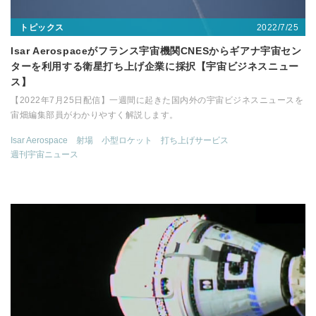
2022/7/25
トピックス
Isar Aerospaceがフランス宇宙機関CNESからギアナ宇宙セン
ターを利用する衛星打ち上げ企業に採択【宇宙ビジネスニュー
ス】
【2022年7月25日配信】一週間に起きた国内外の宇宙ビジネスニュースを
宙畑編集部員がわかりやすく解説します。
Isar Aerospace
射場
小型ロケット
打ち上げサービス
週刊宇宙ニュース