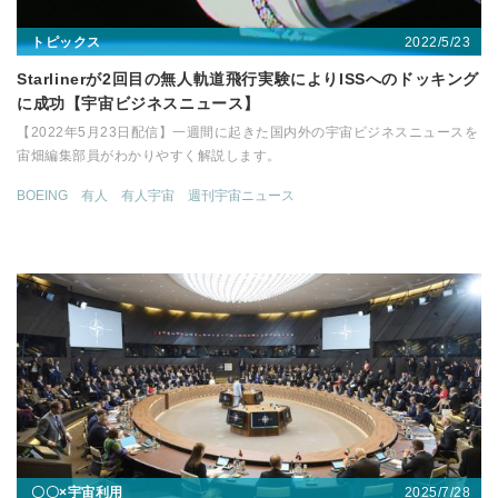
2022/5/23
トピックス
Starlinerが2回目の無人軌道飛行実験によりISSへのドッキング
に成功【宇宙ビジネスニュース】
【2022年5月23日配信】一週間に起きた国内外の宇宙ビジネスニュースを
宙畑編集部員がわかりやすく解説します。
BOEING
有人
有人宇宙
週刊宇宙ニュース
2025/7/28
〇〇×宇宙利用