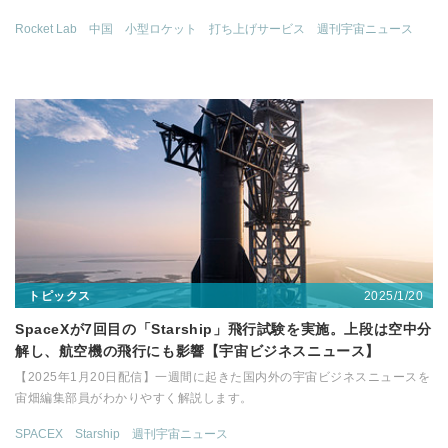
Rocket Lab
中国
小型ロケット
打ち上げサービス
週刊宇宙ニュース
2025/1/20
トピックス
SpaceXが7回目の「Starship」飛行試験を実施。上段は空中分
解し、航空機の飛行にも影響【宇宙ビジネスニュース】
【2025年1月20日配信】一週間に起きた国内外の宇宙ビジネスニュースを
宙畑編集部員がわかりやすく解説します。
SPACEX
Starship
週刊宇宙ニュース