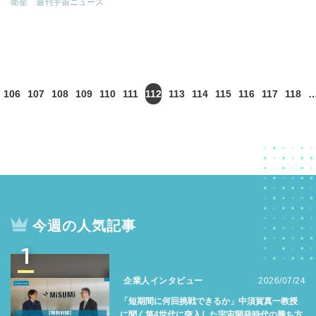
衛星
週刊宇宙ニュース
106
107
108
109
110
111
112
113
114
115
116
117
118
今週の人気記事
1
企業人インタビュー
2026/07/24
「短期間に何回挑戦できるか」中須賀真一教授
に聞く第4世代に突入した宇宙開発時代の勝ち方