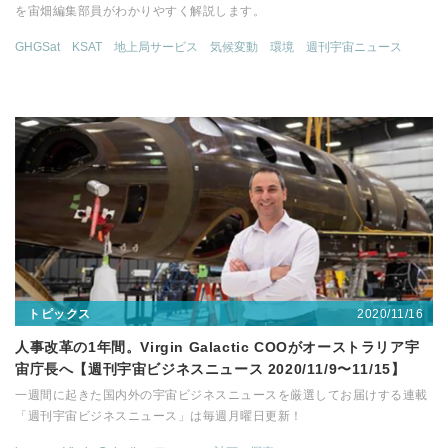
を宙畑編集部員がわかりやすく解説します。
GHGSat
KSAT
地上局サービス
気候変動
環境
週刊宇宙ニュース
2020/11/16
トピックス
人事改革の1年間。Virgin Galactic COOがオーストラリア宇
宙庁長へ【週刊宇宙ビジネスニュース 2020/11/9〜11/15】
一週間に起きた国内外の宇宙ビジネスニュースを厳選してお届けする連載
「週刊宇宙ビジネスニュース」は毎週月曜日更新！