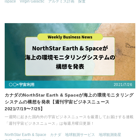
ispace
Virgin Galactic
アルテミス計画
探査
2021/7/26
〇〇×宇宙利用
カナダのNorthStar Earth & Spaceが海上の環境モニタリング
システムの構想を発表【週刊宇宙ビジネスニュース
2021/7/19〜7/25】
一週間に起きた国内外の宇宙ビジネスニュースを厳選してお届けする連載
「週刊宇宙ビジネスニュース」は毎週月曜日更新！
NorthStar Earth & Space
カナダ
地球観測サービス
地球観測衛星